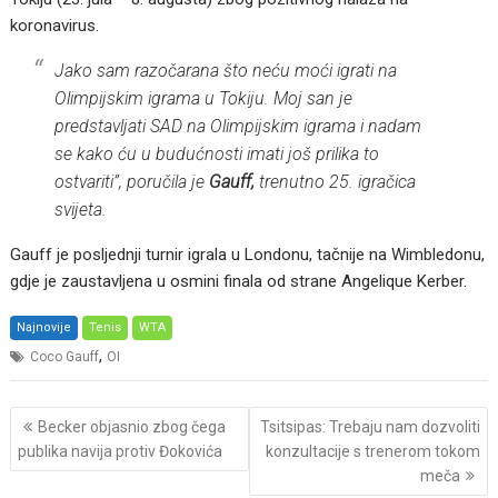
koronavirus.
Jako sam razočarana što neću moći igrati na
Olimpijskim igrama u Tokiju. Moj san je
predstavljati SAD na Olimpijskim igrama i nadam
se kako ću u budućnosti imati još prilika to
ostvariti”, poručila je
Gauff,
trenutno 25. igračica
svijeta.
Gauff je posljednji turnir igrala u Londonu, tačnije na Wimbledonu,
gdje je zaustavljena u osmini finala od strane Angelique Kerber.
Najnovije
Tenis
WTA
,
Coco Gauff
OI
Post
Becker objasnio zbog čega
Tsitsipas: Trebaju nam dozvoliti
navigation
publika navija protiv Đokovića
konzultacije s trenerom tokom
meča