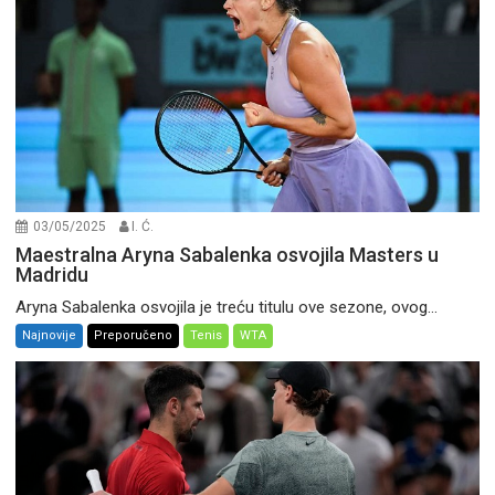
03/05/2025
I. Ć.
Maestralna Aryna Sabalenka osvojila Masters u
Madridu
Aryna Sabalenka osvojila je treću titulu ove sezone, ovog...
Najnovije
Preporučeno
Tenis
WTA