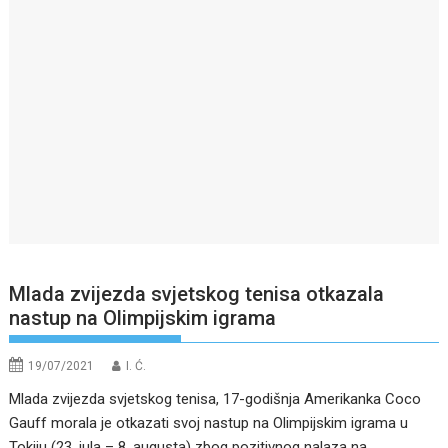
Mlada zvijezda svjetskog tenisa otkazala
nastup na Olimpijskim igrama
19/07/2021
I. Ć.
Mlada zvijezda svjetskog tenisa, 17-godišnja Amerikanka Coco
Gauff morala je otkazati svoj nastup na Olimpijskim igrama u
Tokiju (23. jula – 8. augusta) zbog pozitivnog nalaza na