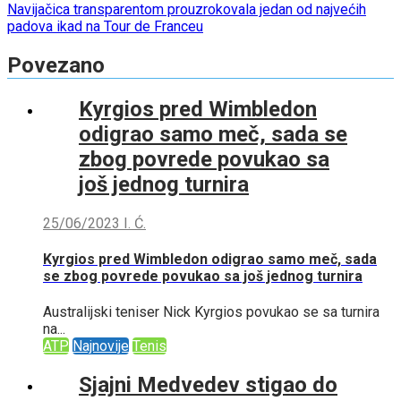
Navijačica transparentom prouzrokovala jedan od najvećih
navigation
padova ikad na Tour de Franceu
Povezano
Kyrgios pred Wimbledon
odigrao samo meč, sada se
zbog povrede povukao sa
još jednog turnira
25/06/2023
I. Ć.
Kyrgios pred Wimbledon odigrao samo meč, sada
se zbog povrede povukao sa još jednog turnira
Australijski teniser Nick Kyrgios povukao se sa turnira
na...
ATP
Najnovije
Tenis
Sjajni Medvedev stigao do