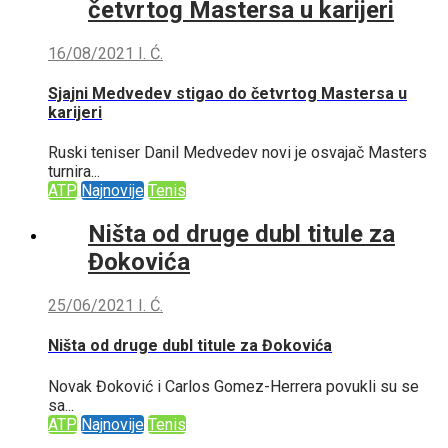
četvrtog Mastersa u karijeri
16/08/2021
I. Ć.
Sjajni Medvedev stigao do četvrtog Mastersa u
karijeri
Ruski teniser Danil Medvedev novi je osvajač Masters
turnira...
ATP
Najnovije
Tenis
Ništa od druge dubl titule za
Đokovića
25/06/2021
I. Ć.
Ništa od druge dubl titule za Đokovića
Novak Đoković i Carlos Gomez-Herrera povukli su se
sa...
ATP
Najnovije
Tenis