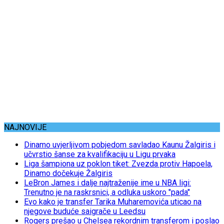
NAJNOVIJE
Dinamo uvjerljivom pobjedom savladao Kaunu Žalgiris i
učvrstio šanse za kvalifikaciju u Ligu prvaka
Liga šampiona uz poklon tiket: Zvezda protiv Hapoela,
Dinamo dočekuje Žalgiris
LeBron James i dalje najtraženije ime u NBA ligi:
Trenutno je na raskrsnici, a odluka uskoro "pada"
Evo kako je transfer Tarika Muharemovića uticao na
njegove buduće saigrače u Leedsu
Rogers prešao u Chelsea rekordnim transferom i poslao