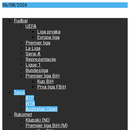
Skip
06/08/2026
to
content
Fudbal
UEFA
Liga prvaka
Evropa liga
Premier liga
La Liga
Serie A
Reprezentacije
Ligue 1
Bundesliga
Premijer liga BiH
Kup BiH
Prva liga FBiH
Tenis
ATP
WTA
Australian Open
Rukomet
Klupski INO
Premijer liga BiH (M)