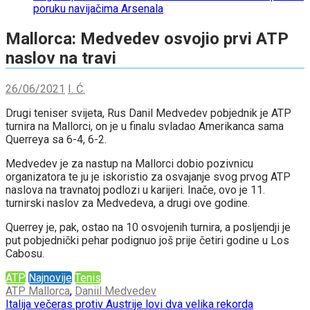
poruku navijačima Arsenala
Mallorca: Medvedev osvojio prvi ATP
naslov na travi
26/06/2021
I. Ć.
Drugi teniser svijeta, Rus Danil Medvedev pobjednik je ATP
turnira na Mallorci, on je u finalu svladao Amerikanca sama
Querreya sa 6-4, 6-2.
Medvedev je za nastup na Mallorci dobio pozivnicu
organizatora te ju je iskoristio za osvajanje svog prvog ATP
naslova na travnatoj podlozi u karijeri. Inače, ovo je 11.
turnirski naslov za Medvedeva, a drugi ove godine.
Querrey je, pak, ostao na 10 osvojenih turnira, a posljendji je
put pobjednički pehar podignuo još prije četiri godine u Los
Cabosu.
ATP
Najnovije
Tenis
ATP Mallorca
,
Daniil Medvedev
Post
Italija večeras protiv Austrije lovi dva velika rekorda