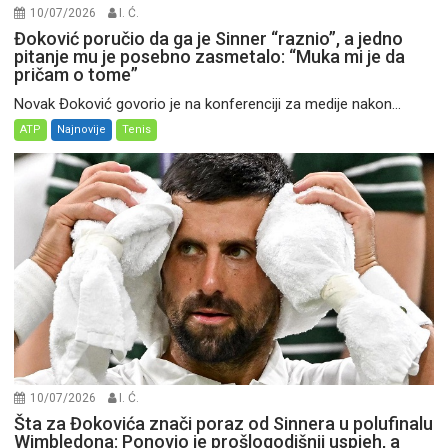
10/07/2026
I. Ć.
Đoković poručio da ga je Sinner “raznio”, a jedno
pitanje mu je posebno zasmetalo: “Muka mi je da
pričam o tome”
Novak Đoković govorio je na konferenciji za medije nakon...
ATP
Najnovije
Tenis
10/07/2026
I. Ć.
Šta za Đokovića znači poraz od Sinnera u polufinalu
Wimbledona: Ponovio je prošlogodišnji uspjeh, a