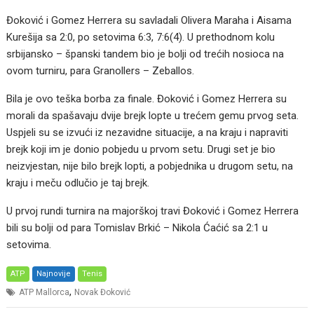
Đoković i Gomez Herrera su savladali Olivera Maraha i Aisama
Kurešija sa 2:0, po setovima 6:3, 7:6(4). U prethodnom kolu
srbijansko – španski tandem bio je bolji od trećih nosioca na
ovom turniru, para Granollers – Zeballos.
Bila je ovo teška borba za finale. Đoković i Gomez Herrera su
morali da spašavaju dvije brejk lopte u trećem gemu prvog seta.
Uspjeli su se izvući iz nezavidne situacije, a na kraju i napraviti
brejk koji im je donio pobjedu u prvom setu. Drugi set je bio
neizvjestan, nije bilo brejk lopti, a pobjednika u drugom setu, na
kraju i meču odlučio je taj brejk.
U prvoj rundi turnira na majorškoj travi Đoković i Gomez Herrera
bili su bolji od para Tomislav Brkić – Nikola Ćaćić sa 2:1 u
setovima.
ATP
Najnovije
Tenis
,
ATP Mallorca
Novak Đoković