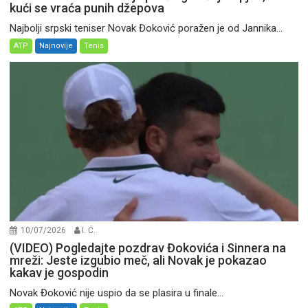
kući se vraća punih džepova
Najbolji srpski teniser Novak Đoković poražen je od Jannika...
ATP
Najnovije
Tenis
10/07/2026
I. Ć.
(VIDEO) Pogledajte pozdrav Đokovića i Sinnera na
mreži: Jeste izgubio meč, ali Novak je pokazao
kakav je gospodin
Novak Đoković nije uspio da se plasira u finale...