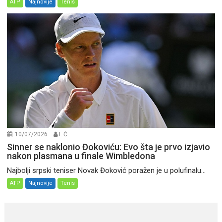
ATP
Najnovije
Tenis
10/07/2026
I. Ć.
Sinner se naklonio Đokoviću: Evo šta je prvo izjavio
nakon plasmana u finale Wimbledona
Najbolji srpski teniser Novak Đoković poražen je u polufinalu...
ATP
Najnovije
Tenis