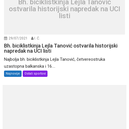
Bh. biciklistkinja Lejla Tanović
ostvarila historijski napredak na UCI
listi
29/07/2021
I. Ć.
Bh. biciklistkinja Lejla Tanović ostvarila historijski
napredak na UCI listi
Najbolja bh. biciklistkinja Lejla Tanović, četvereostruka
uzastopna balkanska i 16....
Najnovije
Ostali sportovi