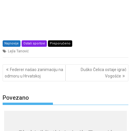
Najnovije
Ostali sportovi
Preporučeno
Lejla Tanović
Post
Federer našao zanimaciju na
Duško Čelica ostaje igrač
navigation
odmoru u Hrvatskoj
Vogošće
Povezano