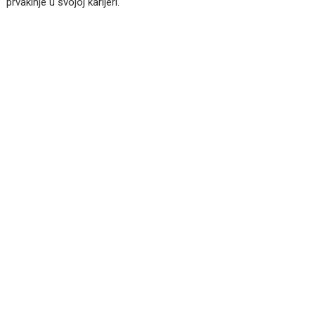
prvakinje u svojoj karijeri.