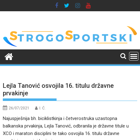
Skip
to
content
Lejla Tanović osvojila 16. titulu državne
prvakinje
26/07/2021
I. Ć.
Najuspješnija bh. biciklistkinja i četverostruka uzastopna
balkanska prvakinja, Lejla Tanović, odbranila je državne titule u
XCO i maraton disciplini te tako osvojila 16. titulu državne