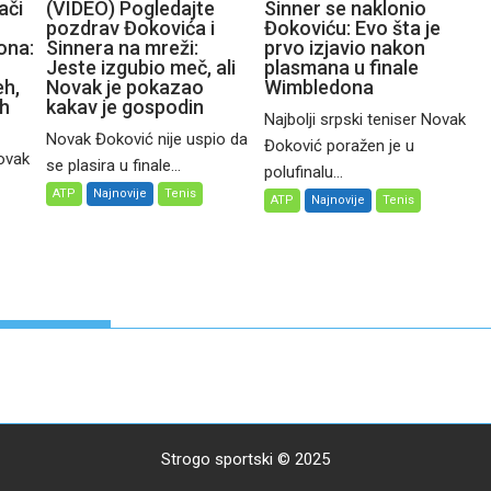
ači
(VIDEO) Pogledajte
Sinner se naklonio
pozdrav Đokovića i
Đokoviću: Evo šta je
ona:
Sinnera na mreži:
prvo izjavio nakon
Jeste izgubio meč, ali
plasmana u finale
eh,
Novak je pokazao
Wimbledona
ih
kakav je gospodin
Najbolji srpski teniser Novak
Novak Đoković nije uspio da
Đoković poražen je u
Novak
se plasira u finale...
polufinalu...
ATP
Najnovije
Tenis
ATP
Najnovije
Tenis
Strogo sportski © 2025