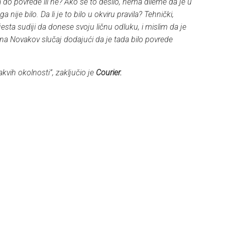
ela do povrede ili ne? Ako se to desilo, nema dileme da je u
ga nije bilo. Da li je to bilo u okviru pravila? Tehnički,
jesta sudiji da donese svoju ličnu odluku, i mislim da je
na Novakov slučaj dodajući da je tada bilo povrede
akvih okolnosti”, zaključio je
Courier.