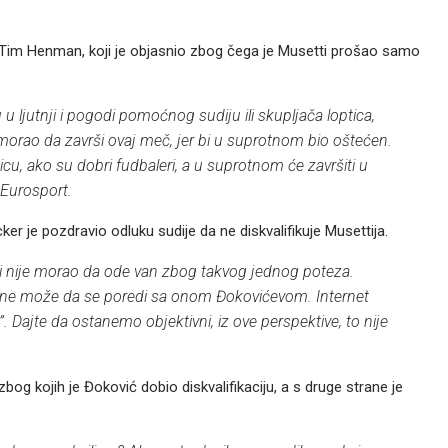
 Tim Henman, koji je objasnio zbog čega je Musetti prošao samo
u u ljutnji i pogodi pomoćnog sudiju ili skupljača loptica,
 morao da završi ovaj meč, jer bi u suprotnom bio oštećen.
ticu, ako su dobri fudbaleri, a u suprotnom će završiti u
Eurosport.
ker je pozdravio odluku sudije da ne diskvalifikuje Musettija.
i nije morao da ode van zbog takvog jednog poteza.
a ne može da se poredi sa onom Đokovićevom. Internet
”. Dajte da ostanemo objektivni, iz ove perspektive, to nije
 zbog kojih je Đoković dobio diskvalifikaciju, a s druge strane je