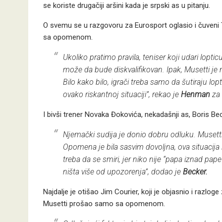
se koriste drugačiji aršini kada je srpski as u pitanju.
O svemu se u razgovoru za Eurosport oglasio i čuveni
sa opomenom.
Ukoliko pratimo pravila, teniser koji udari loptic
može da bude diskvalifikovan. Ipak, Musetti je
Bilo kako bilo, igrači treba samo da šutiraju lop
ovako riskantnoj situaciji”, rekao je
Henman
za 
I bivši trener Novaka Đokovića, nekadašnji as, Boris Bec
Njemački sudija je donio dobru odluku. Musett
Opomena je bila sasvim dovoljna, ova situacij
treba da se smiri, jer niko nije “papa iznad pape
ništa više od upozorenja”, dodao je
Becker.
Najdalje je otišao Jim Courier, koji je objasnio i razloge
Musetti prošao samo sa opomenom.