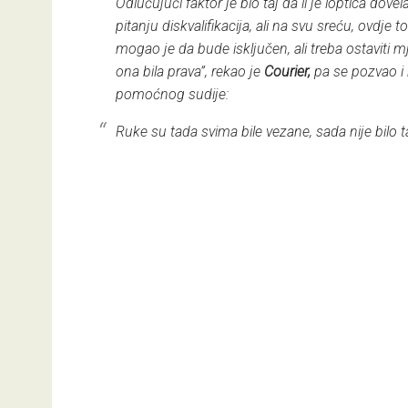
Odlučujući faktor je bio taj da li je loptica dov
pitanju diskvalifikacija, ali na svu sreću, ovdje to
mogao je da bude isključen, ali treba ostaviti m
ona bila prava”, rekao je
Courier,
pa se pozvao i 
pomoćnog sudije:
Ruke su tada svima bile vezane, sada nije bilo t