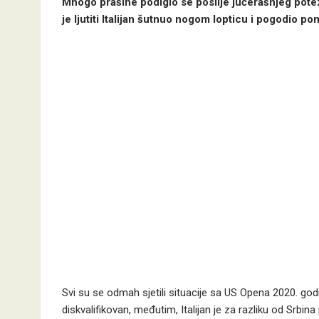
Mnogo prašine podiglo se poslije jučerašnjeg pote
je ljutiti Italijan šutnuo nogom lopticu i pogodio po
Svi su se odmah sjetili situacije sa US Opena 2020. god
diskvalifikovan, međutim, Italijan je za razliku od Srbi