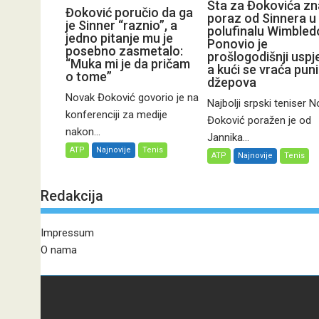
Šta za Đokovića zn
Đoković poručio da ga
poraz od Sinnera u
je Sinner “raznio”, a
polufinalu Wimbled
jedno pitanje mu je
Ponovio je
posebno zasmetalo:
prošlogodišnji uspj
“Muka mi je da pričam
a kući se vraća pun
o tome”
džepova
Novak Đoković govorio je na
Najbolji srpski teniser 
konferenciji za medije
Đoković poražen je od
nakon...
Jannika...
ATP
Najnovije
Tenis
ATP
Najnovije
Tenis
Redakcija
Impressum
O nama