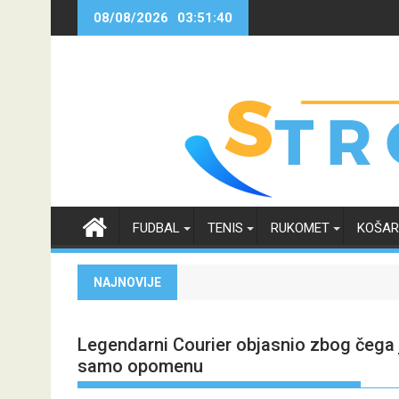
Skip
08/08/2026
03:51:40
to
content
FUDBAL
TENIS
RUKOMET
KOŠA
NAJNOVIJE
Legendarni Courier objasnio zbog čega j
samo opomenu