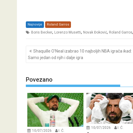
Najnovije
Roland Garros
,
,
,
Boris Becker
Lorenzo Musetti
Novak Đoković
Roland Garros
Post
Shaquille O’Neal izabrao 10 najboljih NBA igrača ikad:
navigation
Samo jedan od njih i dalje igra
Povezano
10/07/2026
I. Ć.
10/07/2026
I. Ć.