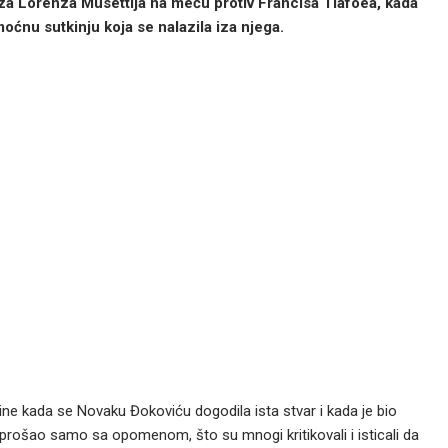
za Lorenza Musettija na meču protiv Francisa Tiafoea, kada
moćnu sutkinju koja se nalazila iza njega.
ine kada se Novaku Đokoviću dogodila ista stvar i kada je bio
na prošao samo sa opomenom, što su mnogi kritikovali i isticali da