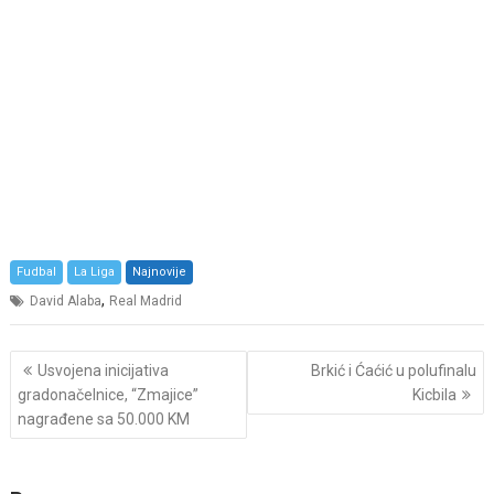
Fudbal
La Liga
Najnovije
,
David Alaba
Real Madrid
Post
Usvojena inicijativa
Brkić i Ćaćić u polufinalu
navigation
gradonačelnice, “Zmajice”
Kicbila
nagrađene sa 50.000 KM