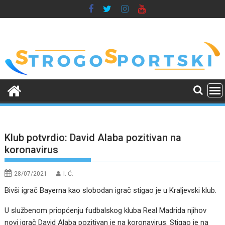
Skip
to
content
Klub potvrdio: David Alaba pozitivan na
koronavirus
28/07/2021
I. Ć.
Bivši igrač Bayerna kao slobodan igrač stigao je u Kraljevski klub.
U službenom priopćenju fudbalskog kluba Real Madrida njihov
novi igrač David Alaba pozitivan je na koronavirus. Stigao je na