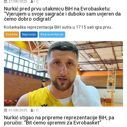
27/08/2025
I. Ć.
Nurkić pred prvu utakmicu BiH na Evrobasketu:
“Vjerujem u svoje saigrače i duboko sam uvjeren da
ćemo dobro odigrati”
Košarkaška reprezentacija BiH sutra u 17:15 sati igra prvu...
Košarka
Najnovije
Reprezentacije
01/08/2025
I. Ć.
Nurkić stigao na pripreme reprezentacije BiH, pa
poručio: “Bit ćemo spremni za Evrobasket”