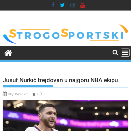
Skip
to
content
Jusuf Nurkić trejdovan u najgoru NBA ekipu
30/06/2025
I. Ć.