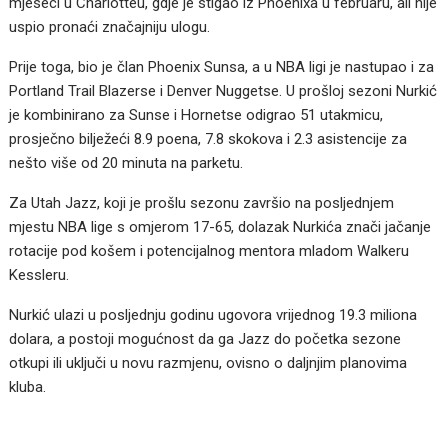
mjeseci u Charlotteu, gdje je stigao iz Phoenixa u februaru, ali nije
uspio pronaći značajniju ulogu.
Prije toga, bio je član Phoenix Sunsa, a u NBA ligi je nastupao i za
Portland Trail Blazerse i Denver Nuggetse. U prošloj sezoni Nurkić
je kombinirano za Sunse i Hornetse odigrao 51 utakmicu,
prosječno bilježeći 8.9 poena, 7.8 skokova i 2.3 asistencije za
nešto više od 20 minuta na parketu.
Za Utah Jazz, koji je prošlu sezonu završio na posljednjem
mjestu NBA lige s omjerom 17-65, dolazak Nurkića znači jačanje
rotacije pod košem i potencijalnog mentora mladom Walkeru
Kessleru.
Nurkić ulazi u posljednju godinu ugovora vrijednog 19.3 miliona
dolara, a postoji mogućnost da ga Jazz do početka sezone
otkupi ili uključi u novu razmjenu, ovisno o daljnjim planovima
kluba.