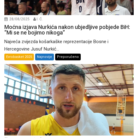
28/08/2025
I. Ć.
Moćna izjava Nurkića nakon ubjedljive pobjede BiH:
“Mi se ne bojimo nikoga”
Najveća zvijezda košarkaške reprezentacije Bosne i
Hercegovine Jusuf Nurkić...
Evrobasket 2025
Najnovije
Preporučeno