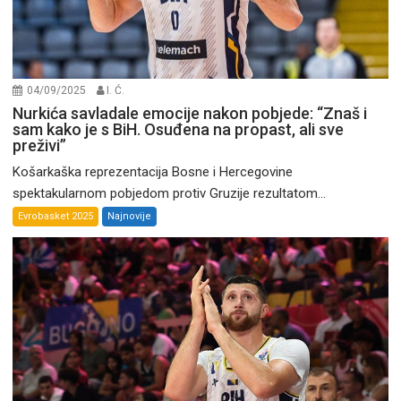
04/09/2025
I. Ć.
Nurkića savladale emocije nakon pobjede: “Znaš i
sam kako je s BiH. Osuđena na propast, ali sve
preživi”
Košarkaška reprezentacija Bosne i Hercegovine
spektakularnom pobjedom protiv Gruzije rezultatom...
Evrobasket 2025
Najnovije