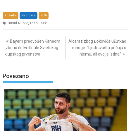
Košarka
Najnovije
NBA
,
Jusuf Nurkić
Utah Jazz
Post
Bayern predvođen Kaneom
Alcaraz zbog Đokovića ušutkao
navigation
izborio četvrtfinale Svjetskog
mnoge: “Ljudi svašta pričaju o
klupskog prvenstva
njemu, ali ovo je istina”
Povezano