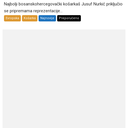
Najbolji bosanskohercegovački košarkaš Jusuf Nurkić priključio
se pripremama reprezentacije...
Evropska
Košarka
Najnovije
Preporučeno