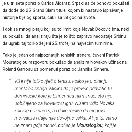
je u tri seta porazio Carlos Alcaraz. Srpski as će ponovo pokušati
da dođe do 25. Grand Slam titule, kojom bi nastavio ispisivanje
historije bijelog sporta, čak i sa 38 godina života.
I dok se mnogi pitaju koji su to limiti koje Novak Đoković ima, neki
su pokušali da analiziraju šta je to što zapravo nedostaje Srbinu
da ugrabi taj toliko željeni 25. trofej na najvećim turnirima.
Tako je jedan od najpoznatijih teniskih trenera, čuveni Patrick
Mouratoglou razgovoru pokušao da analizira Novakov učinak na
Roland Garrosu uz pomenuti poraz od Jannika Sinnera.
Više nije toliko riječ o tenisu, koliko je u pitanju
mentalna snaga. Mislim da je previše prihvatio tu
dominaciju koju je Sinner nad njim imao, što nije
uobičajeno za Novakovu igru. Nisam vidio Novaka
kakvog poznajem, a i dalje mislim da njegova
motivacija i dalje nije dovoljno velika. Ali je tu, samo
ne znam gdje tačno”, počeo je
Mouratoglou,
koji je