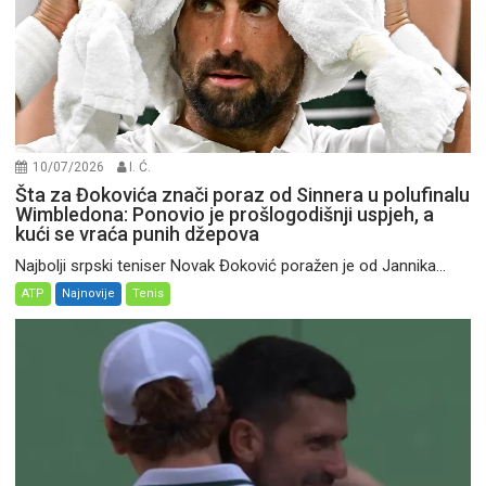
10/07/2026
I. Ć.
Šta za Đokovića znači poraz od Sinnera u polufinalu
Wimbledona: Ponovio je prošlogodišnji uspjeh, a
kući se vraća punih džepova
Najbolji srpski teniser Novak Đoković poražen je od Jannika...
ATP
Najnovije
Tenis