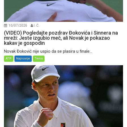
10/07/2026
I. Ć.
(VIDEO) Pogledajte pozdrav Đokovića i Sinnera na
mreži: Jeste izgubio meč, ali Novak je pokazao
kakav je gospodin
Novak Đoković nije uspio da se plasira u finale...
ATP
Najnovije
Tenis