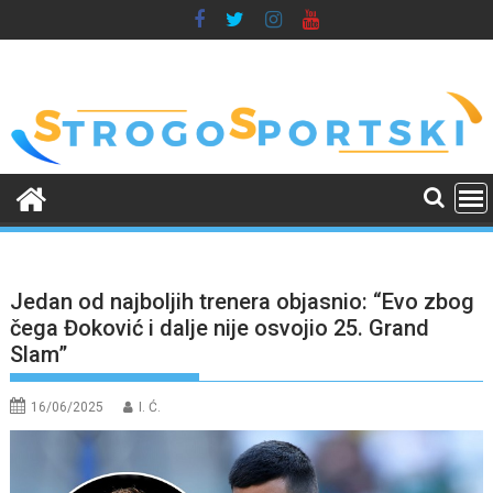
Skip
to
content
Jedan od najboljih trenera objasnio: “Evo zbog
čega Đoković i dalje nije osvojio 25. Grand
Slam”
16/06/2025
I. Ć.