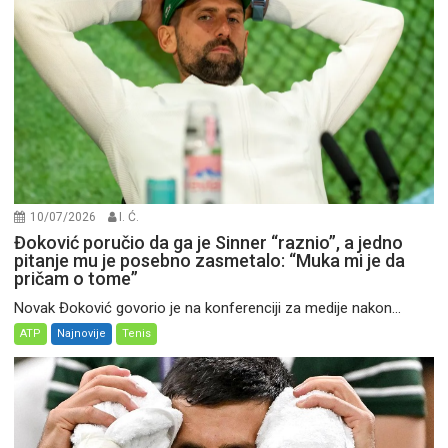
10/07/2026
I. Ć.
Đoković poručio da ga je Sinner “raznio”, a jedno
pitanje mu je posebno zasmetalo: “Muka mi je da
pričam o tome”
Novak Đoković govorio je na konferenciji za medije nakon...
ATP
Najnovije
Tenis