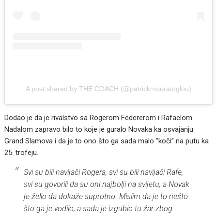
A post shared by THE COACH (@patrickmouratoglou)
Dodao je da je rivalstvo sa Rogerom Federerom i Rafaelom
Nadalom zapravo bilo to koje je guralo Novaka ka osvajanju
Grand Slamova i da je to ono što ga sada malo “koči” na putu ka
25. trofeju.
Svi su bili navijači Rogera, svi su bili navijači Rafe,
svi su govorili da su oni najbolji na svijetu, a Novak
je želio da dokaže suprotno. Mislim da je to nešto
što ga je vodilo, a sada je izgubio tu žar zbog