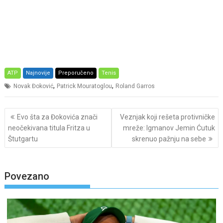
ATP
Najnovije
Preporučeno
Tenis
,
,
Novak Đoković
Patrick Mouratoglou
Roland Garros
Post
Evo šta za Đokovića znači
Veznjak koji rešeta protivničke
navigation
neočekivana titula Fritza u
mreže: Igmanov Jemin Ćutuk
Štutgartu
skrenuo pažnju na sebe
Povezano