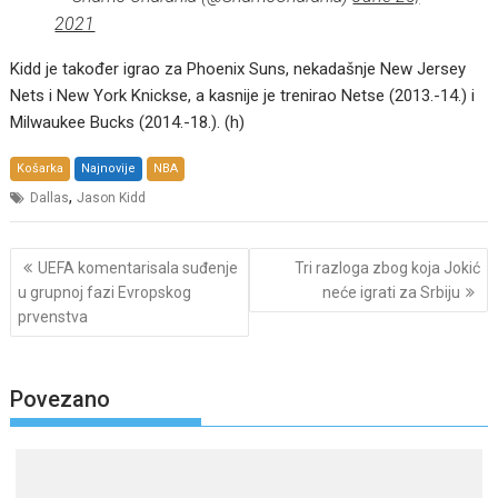
2021
Kidd je također igrao za Phoenix Suns, nekadašnje New Jersey
Nets i New York Knickse, a kasnije je trenirao Netse (2013.-14.) i
Milwaukee Bucks (2014.-18.). (h)
Košarka
Najnovije
NBA
,
Dallas
Jason Kidd
Post
UEFA komentarisala suđenje
Tri razloga zbog koja Jokić
navigation
u grupnoj fazi Evropskog
neće igrati za Srbiju
prvenstva
Povezano