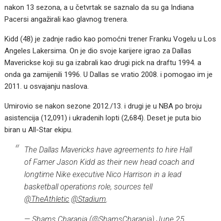
nakon 13 sezona, a u četvrtak se saznalo da su ga Indiana
Pacersi angažirali kao glavnog trenera.
Kidd (48) je zadnje radio kao pomoćni trener Franku Vogelu u Los
Angeles Lakersima. On je dio svoje karijere igrao za Dallas
Maverickse koji su ga izabrali kao drugi pick na draftu 1994. a
onda ga zamijenili 1996. U Dallas se vratio 2008. i pomogao im je
2011. u osvajanju naslova.
Umirovio se nakon sezone 2012./13. i drugi je u NBA po broju
asistencija (12,091) i ukradenih lopti (2,684). Deset je puta bio
biran u All-Star ekipu.
The Dallas Mavericks have agreements to hire Hall
of Famer Jason Kidd as their new head coach and
longtime Nike executive Nico Harrison in a lead
basketball operations role, sources tell
@TheAthletic
@Stadium
.
— Shams Charania (@ShamsCharania)
June 25,