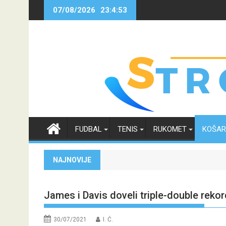
Skip
07/08/2026
23:4:53
to
content
FUDBAL
TENIS
RUKOMET
KOŠA
NAJNOVIJE
James i Davis doveli triple-double rekor
30/07/2021
I. Ć.