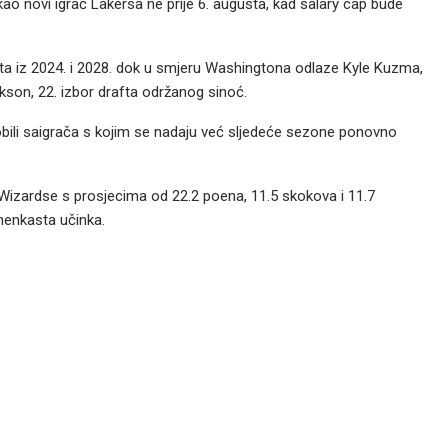
kao novi igrač Lakersa ne prije 6. augusta, kad salary cap bude
fta iz 2024. i 2028. dok u smjeru Washingtona odlaze Kyle Kuzma,
kson, 22. izbor drafta održanog sinoć.
li saigrača s kojim se nadaju već sljedeće sezone ponovno
Wizardse s prosjecima od 22.2 poena, 11.5 skokova i 11.7
amenkasta učinka.