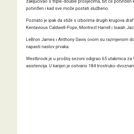
zaključivao s triple-double prosjecima, bit će potvrđen 
potvrđen i kad sve može postati službeno.
Poznato je ipak da stiže s izborima drugih krugova dra
Kentavious Caldwell-Pope, Montrezl Harrell i Isaiah Jac
LeBron James i Anthony Davis ovom su razmjenom dobi
napasti naslov prvaka.
Westbrook je u prošloj sezoni odigrao 65 utakmica za 
asistencija. U karijeri je ostvario 184 trostruko-dvozn