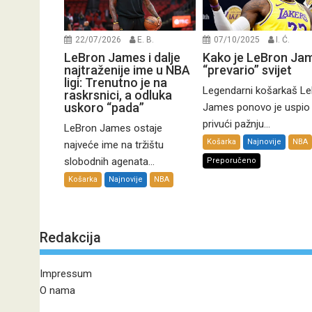
22/07/2026
E. B.
07/10/2025
I. Ć.
LeBron James i dalje
Kako je LeBron Ja
najtraženije ime u NBA
“prevario” svijet
ligi: Trenutno je na
Legendarni košarkaš L
raskrsnici, a odluka
uskoro “pada”
James ponovo je uspio
privući pažnju...
LeBron James ostaje
Košarka
Najnovije
NBA
najveće ime na tržištu
slobodnih agenata...
Preporučeno
Košarka
Najnovije
NBA
Redakcija
Impressum
O nama