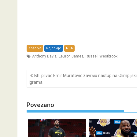
Košarka
Najnovije
NBA
,
,
Anthony Davis
LeBron James
Russell Westbrook
Post
Bh. plivač Emir Muratović završio nastup na Olimpijsk
navigation
igrama
Povezano