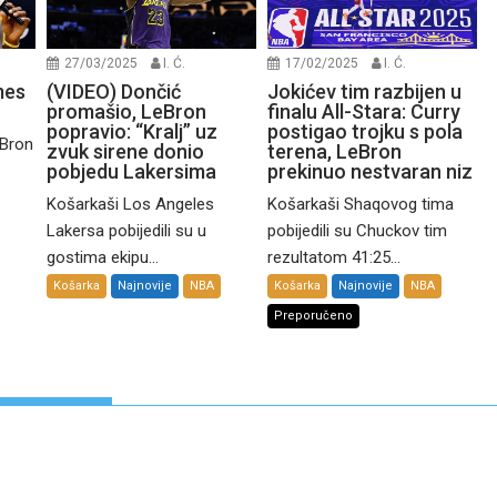
27/03/2025
I. Ć.
17/02/2025
I. Ć.
mes
(VIDEO) Dončić
Jokićev tim razbijen u
promašio, LeBron
finalu All-Stara: Curry
popravio: “Kralj” uz
postigao trojku s pola
eBron
zvuk sirene donio
terena, LeBron
pobjedu Lakersima
prekinuo nestvaran niz
Košarkaši Los Angeles
Košarkaši Shaqovog tima
Lakersa pobijedili su u
pobijedili su Chuckov tim
gostima ekipu...
rezultatom 41:25...
Košarka
Najnovije
NBA
Košarka
Najnovije
NBA
Preporučeno