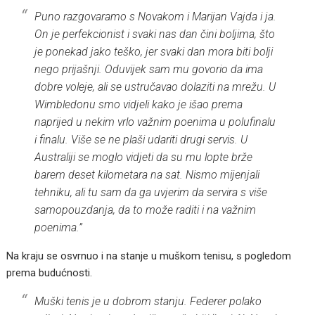
Puno razgovaramo s Novakom i Marijan Vajda i ja.
On je perfekcionist i svaki nas dan čini boljima, što
je ponekad jako teško, jer svaki dan mora biti bolji
nego prijašnji. Oduvijek sam mu govorio da ima
dobre voleje, ali se ustručavao dolaziti na mrežu. U
Wimbledonu smo vidjeli kako je išao prema
naprijed u nekim vrlo važnim poenima u polufinalu
i finalu. Više se ne plaši udariti drugi servis. U
Australiji se moglo vidjeti da su mu lopte brže
barem deset kilometara na sat. Nismo mijenjali
tehniku, ali tu sam da ga uvjerim da servira s više
samopouzdanja, da to može raditi i na važnim
poenima.”
Na kraju se osvrnuo i na stanje u muškom tenisu, s pogledom
prema budućnosti.
Muški tenis je u dobrom stanju. Federer polako