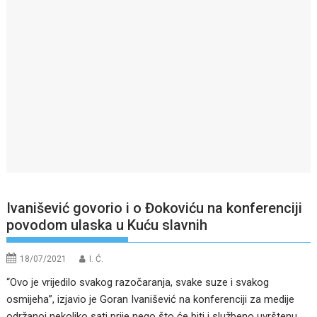
Ivanišević govorio i o Đokoviću na konferenciji
povodom ulaska u Kuću slavnih
18/07/2021
I. Ć.
“Ovo je vrijedilo svakog razočaranja, svake suze i svakog
osmijeha”, izjavio je Goran Ivanišević na konferenciji za medije
održanoj nekoliko sati prije nego što će biti i
službeno uvrštenu