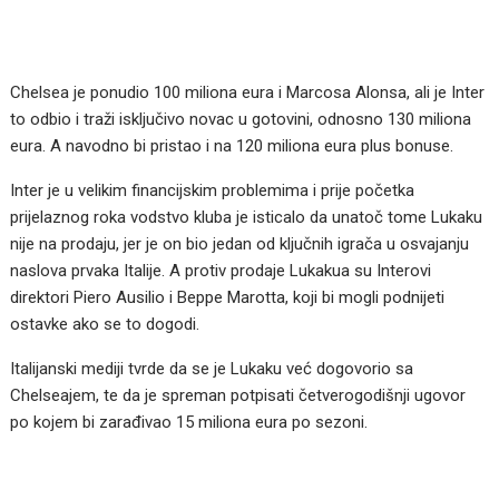
Chelsea je ponudio 100 miliona eura i Marcosa Alonsa, ali je Inter
to odbio i traži isključivo novac u gotovini, odnosno 130 miliona
eura. A navodno bi pristao i na 120 miliona eura plus bonuse.
Inter je u velikim financijskim problemima i prije početka
prijelaznog roka vodstvo kluba je isticalo da unatoč tome Lukaku
nije na prodaju, jer je on bio jedan od ključnih igrača u osvajanju
naslova prvaka Italije. A protiv prodaje Lukakua su Interovi
direktori Piero Ausilio i Beppe Marotta, koji bi mogli podnijeti
ostavke ako se to dogodi.
Italijanski mediji tvrde da se je Lukaku već dogovorio sa
Chelseajem, te da je spreman potpisati četverogodišnji ugovor
po kojem bi zarađivao 15 miliona eura po sezoni.