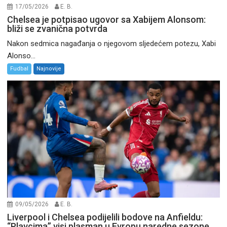
17/05/2026
E. B.
Chelsea je potpisao ugovor sa Xabijem Alonsom:
bliži se zvanična potvrda
Nakon sedmica nagađanja o njegovom sljedećem potezu, Xabi
Alonso...
Fudbal
Najnovije
09/05/2026
E. B.
Liverpool i Chelsea podijelili bodove na Anfieldu:
“Plavcima” visi plasman u Evropu naredne sezone