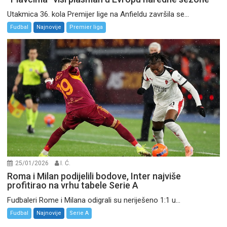
Utakmica 36. kola Premijer lige na Anfieldu završila se...
Fudbal
Najnovije
Premier liga
25/01/2026
I. Ć.
Roma i Milan podijelili bodove, Inter najviše
profitirao na vrhu tabele Serie A
Fudbaleri Rome i Milana odigrali su neriješeno 1:1 u...
Fudbal
Najnovije
Serie A