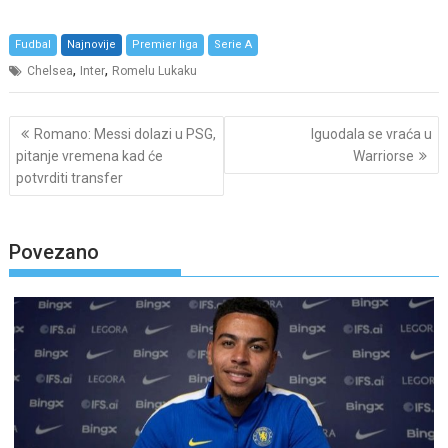
Fudbal
Najnovije
Premier liga
Serie A
,
,
Chelsea
Inter
Romelu Lukaku
Post
Romano: Messi dolazi u PSG,
Iguodala se vraća u
navigation
pitanje vremena kad će
Warriorse
potvrditi transfer
Povezano