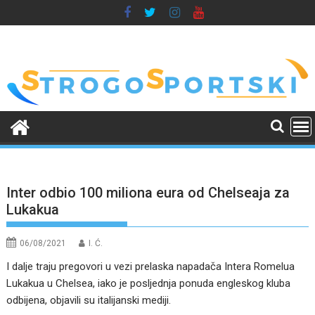
Skip
to
content
Inter odbio 100 miliona eura od Chelseaja za
Lukakua
06/08/2021
I. Ć.
I dalje traju pregovori u vezi prelaska napadača Intera Romelua
Lukakua u Chelsea, iako je posljednja ponuda engleskog kluba
odbijena, objavili su italijanski mediji.