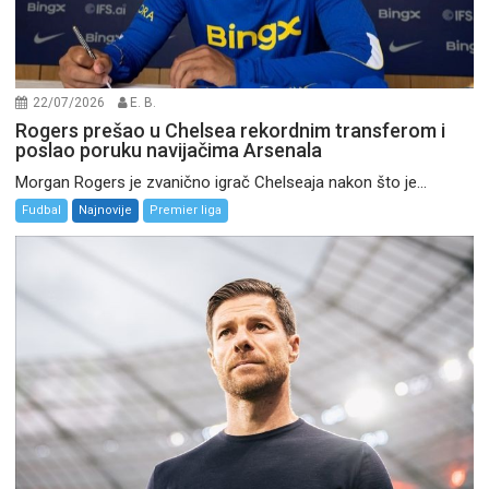
22/07/2026
E. B.
Rogers prešao u Chelsea rekordnim transferom i
poslao poruku navijačima Arsenala
Morgan Rogers je zvanično igrač Chelseaja nakon što je...
Fudbal
Najnovije
Premier liga