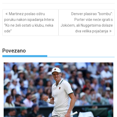
Post
Martinez poslao oštru
Denver plasirao “bombu”:
navigation
poruku nakon ispadanja Intera:
Porter više neće igrati s
“Ko ne želi ostati u klubu, neka
Jokićem, ali Nuggetsima dolaze
ode”
dva velika pojačanja
Povezano