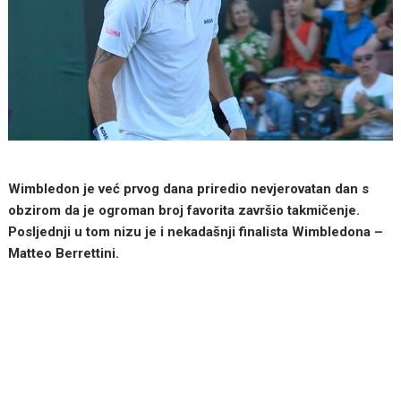
Wimbledon je već prvog dana priredio nevjerovatan dan s
obzirom da je ogroman broj favorita završio takmičenje.
Posljednji u tom nizu je i nekadašnji finalista Wimbledona –
Matteo Berrettini.