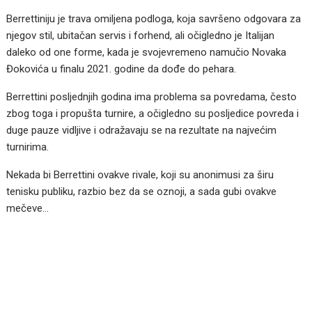
Berrettiniju je trava omiljena podloga, koja savršeno odgovara za
njegov stil, ubitačan servis i forhend, ali očigledno je Italijan
daleko od one forme, kada je svojevremeno namučio Novaka
Đokovića u finalu 2021. godine da dođe do pehara.
Berrettini posljednjih godina ima problema sa povredama, često
zbog toga i propušta turnire, a očigledno su posljedice povreda i
duge pauze vidljive i odražavaju se na rezultate na najvećim
turnirima.
Nekada bi Berrettini ovakve rivale, koji su anonimusi za širu
tenisku publiku, razbio bez da se oznoji, a sada gubi ovakve
mečeve…