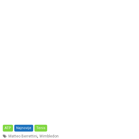
ATP
Najnovije
Tenis
,
Matteo Berrettini
Wimbledon