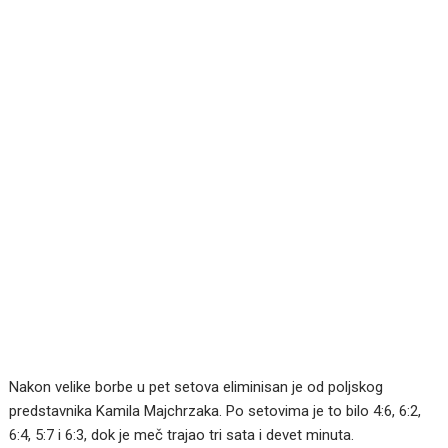
Nakon velike borbe u pet setova eliminisan je od poljskog
predstavnika Kamila Majchrzaka. Po setovima je to bilo 4:6, 6:2,
6:4, 5:7 i 6:3, dok je meč trajao tri sata i devet minuta.