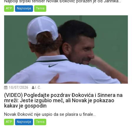
Najbolji srpski teniser Novak Đoković poražen je od Jannika...
ATP
Najnovije
Tenis
10/07/2026
I. Ć.
(VIDEO) Pogledajte pozdrav Đokovića i Sinnera na
mreži: Jeste izgubio meč, ali Novak je pokazao
kakav je gospodin
Novak Đoković nije uspio da se plasira u finale...
ATP
Najnovije
Tenis