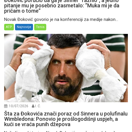
Đoković poručio da ga je Sinner “raznio”, a jedno
pitanje mu je posebno zasmetalo: “Muka mi je da
pričam o tome”
Novak Đoković govorio je na konferenciji za medije nakon...
ATP
Najnovije
Tenis
10/07/2026
I. Ć.
Šta za Đokovića znači poraz od Sinnera u polufinalu
Wimbledona: Ponovio je prošlogodišnji uspjeh, a
kući se vraća punih džepova