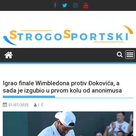
Skip
to
content
Igrao finale Wimbledona protiv Đokovića, a
sada je izgubio u prvom kolu od anonimusa
01/07/2025
I. Ć.