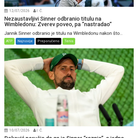
12/07/2026
I. Ć.
Nezaustavljivi Sinner odbranio titulu na
Wimbledonu: Zverev poveo, pa “nastradao”
Jannik Sinner odbranio je titulu na Wimbledonu nakon što...
ATP
Najnovije
Preporučeno
Tenis
10/07/2026
I. Ć.