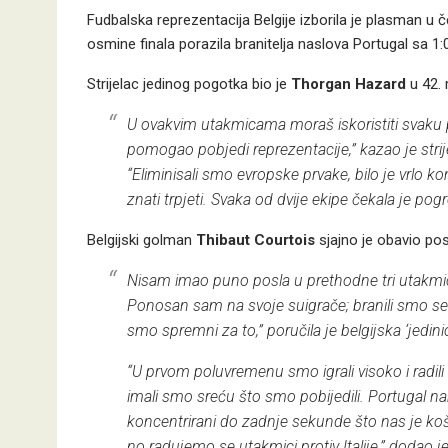
Fudbalska reprezentacija Belgije izborila je plasman u 
osmine finala porazila branitelja naslova Portugal sa 1:0
Strijelac jedinog pogotka bio je
Thorgan Hazard
u 42. 
U ovakvim utakmicama moraš iskoristiti svaku p
pomogao pobjedi reprezentacije,” kazao je stri
“Eliminisali smo evropske prvake, bilo je vrlo ko
znati trpjeti. Svaka od dvije ekipe čekala je pog
Belgijski golman
Thibaut Courtois
sjajno je obavio po
Nisam imao puno posla u prethodne tri utakmice,
Ponosan sam na svoje suigrače; branili smo se vr
smo spremni za to,”
poručila je belgijska ‘jedinic
“U prvom poluvremenu smo igrali visoko i radili 
imali smo sreću što smo pobijedili. Portugal n
koncentrirani do zadnje sekunde što nas je k
no radujemo se utakmici protiv Italije,”
dodao je