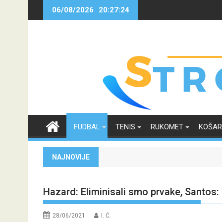
Skip
06/08/2026
20:27:24
to
content
FUDBAL
TENIS
RUKOMET
KOŠA
NAJNOVIJE
Hazard: Eliminisali smo prvake, Santos: 
28/06/2021
I. Ć.