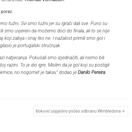
 poraz.
urno tužni. Svi smo tužni jer su igrači dali sve. Puno su
ili smo uvjereni da možemo doći do finala, ali to se nije
koji zabija i onaj tko ne. I nažalost primili smo gol i
lasio je portugalski stručnjak.
i natjecanja. Pokušali smo izjednačiti, ali nismo bili
j razini. To je dio igre. Mislim da je gol koji su postigli
akmice, no nogomet je takav,”
dodao je
Danilo Pereira
.
Đoković uspješno počeo odbranu Wimbledona