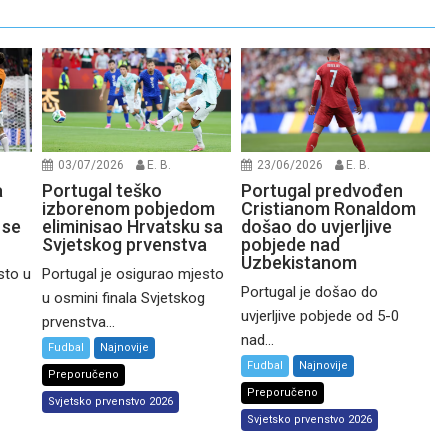
03/07/2026
E. B.
23/06/2026
E. B.
a
Portugal teško
Portugal predvođen
izborenom pobjedom
Cristianom Ronaldom
 se
eliminisao Hrvatsku sa
došao do uvjerljive
Svjetskog prvenstva
pobjede nad
Uzbekistanom
sto u
Portugal je osigurao mjesto
Portugal je došao do
u osmini finala Svjetskog
uvjerljive pobjede od 5-0
prvenstva...
nad...
Fudbal
Najnovije
Fudbal
Najnovije
Preporučeno
Preporučeno
Svjetsko prvenstvo 2026
Svjetsko prvenstvo 2026