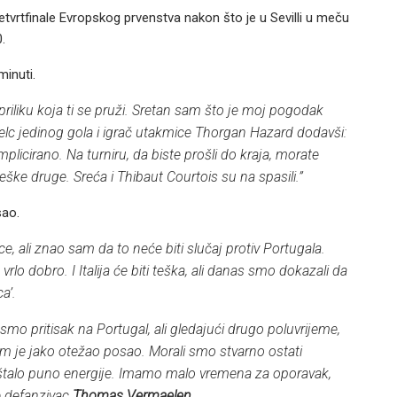
četvrtfinale Evropskog prvenstva nakon što je u Sevilli u meču
.
minuti.
riliku koja ti se pruži. Sretan sam što je moj pogodak
jelc jedinog gola i igrač utakmice Thorgan Hazard dodavši:
mplicirano. Na turniru, da biste prošli do kraja, morate
reške druge. Sreća i Thibaut Courtois su na spasili.”
sao.
 ali znao sam da to neće biti slučaj protiv Portugala.
lo dobro. I Italija će biti teška, ali danas smo dokazali da
a’.
smo pritisak na Portugal, ali gledajući drugo poluvrijeme,
am je jako otežao posao. Morali smo stvarno ostati
oštalo puno energije. Imamo malo vremena za oporavak,
 defanzivac
Thomas Vermaelen.