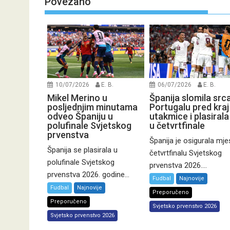
Povezano
10/07/2026
E. B.
06/07/2026
E. B.
Mikel Merino u
Španija slomila src
posljednjim minutama
Portugalu pred kraj
odveo Španiju u
utakmice i plasirala
polufinale Svjetskog
u četvrtfinale
prvenstva
Španija je osigurala mje
Španija se plasirala u
četvrtfinalu Svjetskog
polufinale Svjetskog
prvenstva 2026....
prvenstva 2026. godine...
Fudbal
Najnovije
Fudbal
Najnovije
Preporučeno
Preporučeno
Svjetsko prvenstvo 2026
Svjetsko prvenstvo 2026