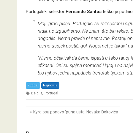
Portugalski selektor
Fernando Santos
teško je podnio
Moji igrači plaču. Portugalci su razočarani i sig
radili, no izgubili smo. Ne znam što bih rekao. B
dogodilo. Nema pravde ni nepravde. Postoji onaj 
nismo uspjeli postići gol. Nogomet je takav,”
nag
“
Nismo očekivali da ćemo ispasti u tako ranoj faz
efikasni. Oni su sjajna momčad i igraju na najvišo
bio njihov jedini napadački trenutak tijekom ut
Fudbal
Najnovije
,
Belgija
Portugal
Post
Kyrgiosu ponovo ‘puna usta’ Novaka Đokovića
navigation