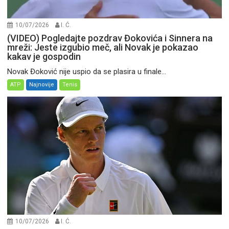
10/07/2026
I. Ć.
(VIDEO) Pogledajte pozdrav Đokovića i Sinnera na
mreži: Jeste izgubio meč, ali Novak je pokazao
kakav je gospodin
Novak Đoković nije uspio da se plasira u finale...
ATP
Najnovije
Tenis
10/07/2026
I. Ć.