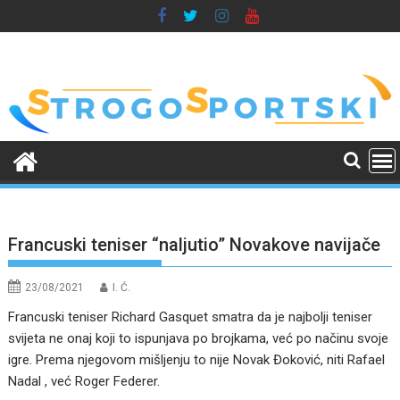
Skip
to
content
Francuski teniser “naljutio” Novakove navijače
23/08/2021
I. Ć.
Francuski teniser Richard Gasquet smatra da je najbolji teniser
svijeta ne onaj koji to ispunjava po brojkama, već po načinu svoje
igre. Prema njegovom mišljenju to nije Novak Đoković, niti Rafael
Nadal , već Roger Federer.