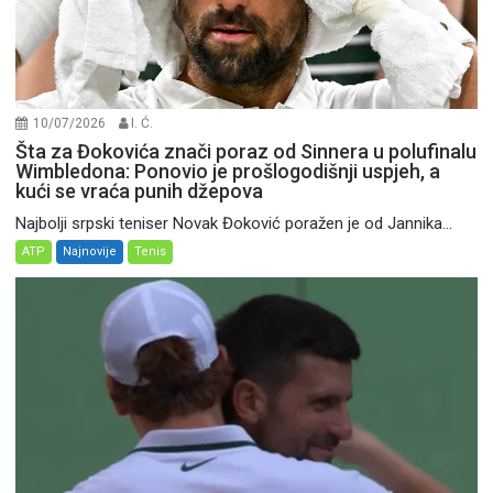
10/07/2026
I. Ć.
Šta za Đokovića znači poraz od Sinnera u polufinalu
Wimbledona: Ponovio je prošlogodišnji uspjeh, a
kući se vraća punih džepova
Najbolji srpski teniser Novak Đoković poražen je od Jannika...
ATP
Najnovije
Tenis