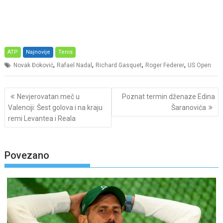
ATP
Najnovije
Tenis
,
,
,
,
Novak Đoković
Rafael Nadal
Richard Gasquet
Roger Federer
US Open
Post
Nevjerovatan meč u
Poznat termin dženaze Edina
navigation
Valenciji: Šest golova i na kraju
Šaranovića
remi Levantea i Reala
Povezano