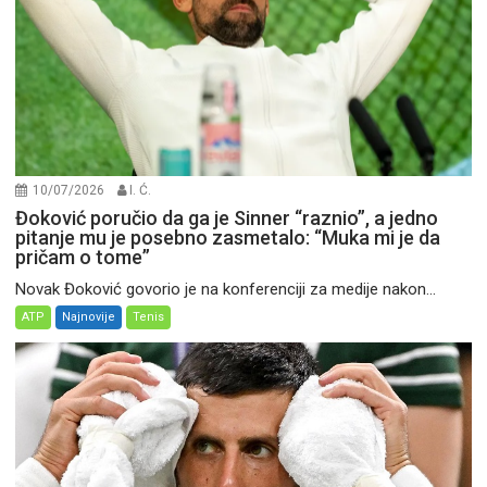
10/07/2026
I. Ć.
Đoković poručio da ga je Sinner “raznio”, a jedno
pitanje mu je posebno zasmetalo: “Muka mi je da
pričam o tome”
Novak Đoković govorio je na konferenciji za medije nakon...
ATP
Najnovije
Tenis