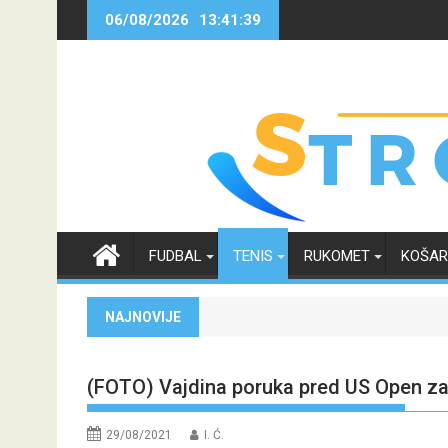
Skip
06/08/2026
13:41:39
to
content
FUDBAL
TENIS
RUKOMET
KOŠA
NAJNOVIJE
(FOTO) Vajdina poruka pred US Open za 
29/08/2021
I. Ć.