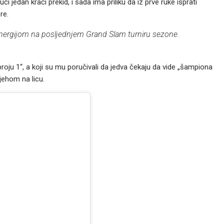
i jedan kraći prekid, i sada ima priliku da iz prve ruke isprati
re.
nergijom na posljednjem Grand Slam turniru sezone.
„broju 1“, a koji su mu poručivali da jedva čekaju da vide „šampiona
jehom na licu.