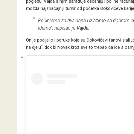
pogledu. Vajda s njim sarađuje deceniju i po, ne računajuć
možda najznačajniji turnir od početka Đokovićeve karije
Počinjemo za dva dana i izlazimo sa dobrom e
Idemo“, napisao je
Vajda.
On je podijelio i poruke koje su Đokovićevi fanovi slali 
na djelu“, dok bi Novak kroz sve to trebao da ide s osm