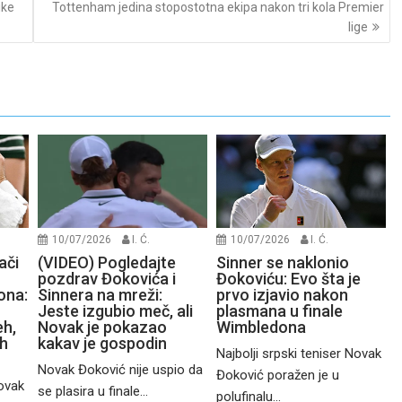
ike
Tottenham jedina stopostotna ekipa nakon tri kola Premier
lige
10/07/2026
I. Ć.
10/07/2026
I. Ć.
ači
(VIDEO) Pogledajte
Sinner se naklonio
pozdrav Đokovića i
Đokoviću: Evo šta je
ona:
Sinnera na mreži:
prvo izjavio nakon
Jeste izgubio meč, ali
plasmana u finale
eh,
Novak je pokazao
Wimbledona
ih
kakav je gospodin
Najbolji srpski teniser Novak
Novak Đoković nije uspio da
Đoković poražen je u
Novak
se plasira u finale...
polufinalu...