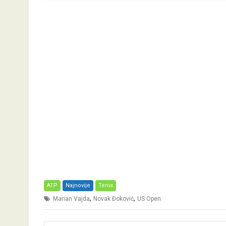
ATP
Najnovije
Tenis
,
,
Marian Vajda
Novak Đoković
US Open