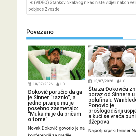
Post
(VIDEO) Stanković kakvog nikad niste vidjeli nakon vel
navigation
pobjede Zvezde
Povezano
10/07/2026
I. Ć.
10/07/2026
I. Ć.
Šta za Đokovića zn
Đoković poručio da ga
poraz od Sinnera u
je Sinner “raznio”, a
polufinalu Wimbled
jedno pitanje mu je
Ponovio je
posebno zasmetalo:
prošlogodišnji uspj
“Muka mi je da pričam
a kući se vraća pun
o tome”
džepova
Novak Đoković govorio je na
Najbolji srpski teniser 
konferenciji za medije