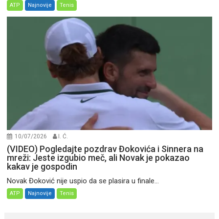
ATP
Najnovije
Tenis
10/07/2026
I. Ć.
(VIDEO) Pogledajte pozdrav Đokovića i Sinnera na
mreži: Jeste izgubio meč, ali Novak je pokazao
kakav je gospodin
Novak Đoković nije uspio da se plasira u finale...
ATP
Najnovije
Tenis