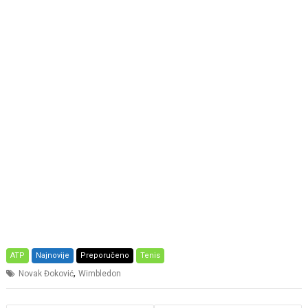
ATP
Najnovije
Preporučeno
Tenis
,
Novak Đoković
Wimbledon