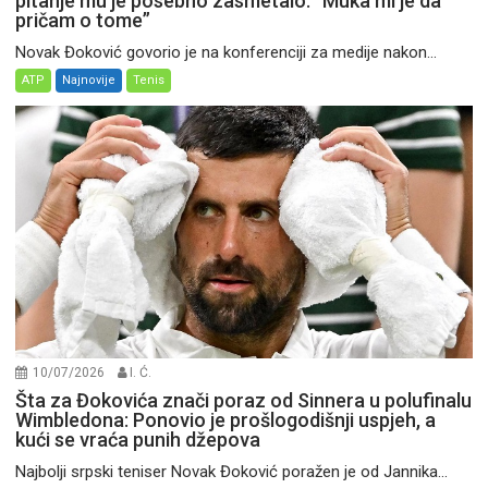
pitanje mu je posebno zasmetalo: “Muka mi je da
pričam o tome”
Novak Đoković govorio je na konferenciji za medije nakon...
ATP
Najnovije
Tenis
10/07/2026
I. Ć.
Šta za Đokovića znači poraz od Sinnera u polufinalu
Wimbledona: Ponovio je prošlogodišnji uspjeh, a
kući se vraća punih džepova
Najbolji srpski teniser Novak Đoković poražen je od Jannika...