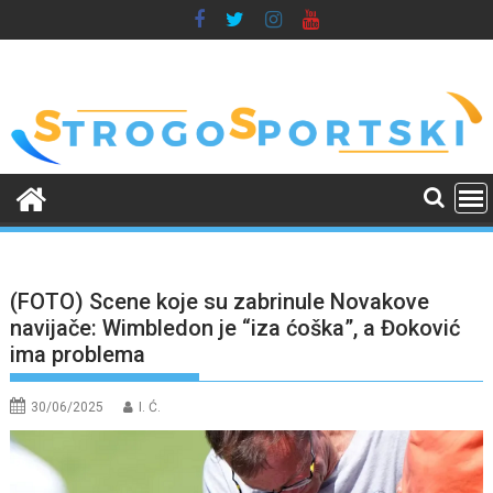
Skip
to
content
(FOTO) Scene koje su zabrinule Novakove
navijače: Wimbledon je “iza ćoška”, a Đoković
ima problema
30/06/2025
I. Ć.