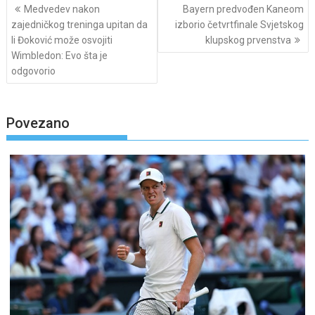
Post
Medvedev nakon
Bayern predvođen Kaneom
navigation
zajedničkog treninga upitan da
izborio četvrtfinale Svjetskog
li Đoković može osvojiti
klupskog prvenstva
Wimbledon: Evo šta je
odgovorio
Povezano