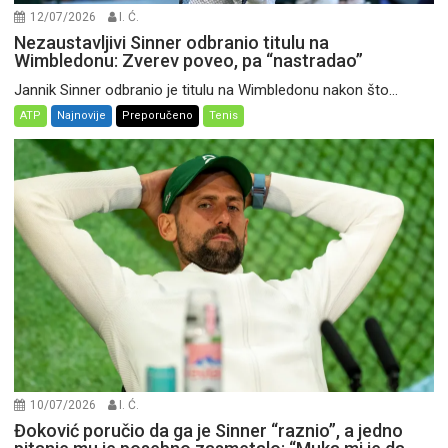
12/07/2026
I. Ć.
Nezaustavljivi Sinner odbranio titulu na
Wimbledonu: Zverev poveo, pa “nastradao”
Jannik Sinner odbranio je titulu na Wimbledonu nakon što...
ATP
Najnovije
Preporučeno
Tenis
10/07/2026
I. Ć.
Đoković poručio da ga je Sinner “raznio”, a jedno