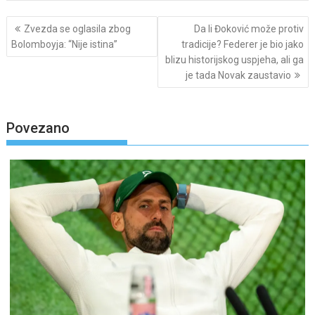
Post
Zvezda se oglasila zbog
Da li Đoković može protiv
navigation
Bolomboyja: “Nije istina”
tradicije? Federer je bio jako
blizu historijskog uspjeha, ali ga
je tada Novak zaustavio
Povezano