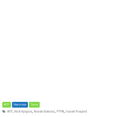
ATP
Najnovije
Tenis
,
,
,
,
ATP
Nick Kyrgios
Novak Đoković
PTPA
Vasek Pospisil