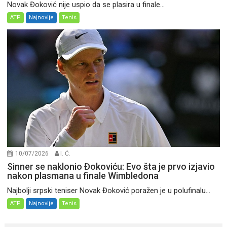
Novak Đoković nije uspio da se plasira u finale...
ATP
Najnovije
Tenis
10/07/2026
I. Ć.
Sinner se naklonio Đokoviću: Evo šta je prvo izjavio
nakon plasmana u finale Wimbledona
Najbolji srpski teniser Novak Đoković poražen je u polufinalu...
ATP
Najnovije
Tenis