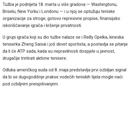
Tužba je podnijeta 18. marta u više gradova — Washingtonu,
Briselu, New Yorku i Londonu — i u njoj se optužuju teniske
organizacije za stroge, gotovo represivne propise, finansijsko
iskorišćavanje igrača i kršenje privatnosti.
U grupi igrača koji su dio tužbe nalaze se i Reilly Opelka, kineska
teniserka Zheng Saisai i još devet sportista, a postavlja se pitanje
da li će ATP sada, kada su nepravilnosti dospjele u javnost,
drugačije tretirati aktivne tenisere.
Odluka američkog suda od 8. maja predstavlja prvi ozbiljan signal
da bi se dugogodišnje prakse vodećih teniskih tijela mogle naći
pod ozbiljnim preispitivanjem.