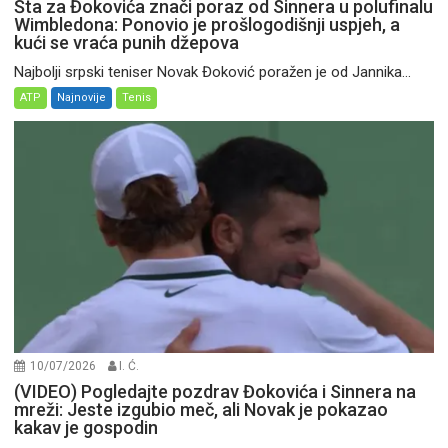
Šta za Đokovića znači poraz od Sinnera u polufinalu
Wimbledona: Ponovio je prošlogodišnji uspjeh, a
kući se vraća punih džepova
Najbolji srpski teniser Novak Đoković poražen je od Jannika...
ATP
Najnovije
Tenis
10/07/2026
I. Ć.
(VIDEO) Pogledajte pozdrav Đokovića i Sinnera na
mreži: Jeste izgubio meč, ali Novak je pokazao
kakav je gospodin