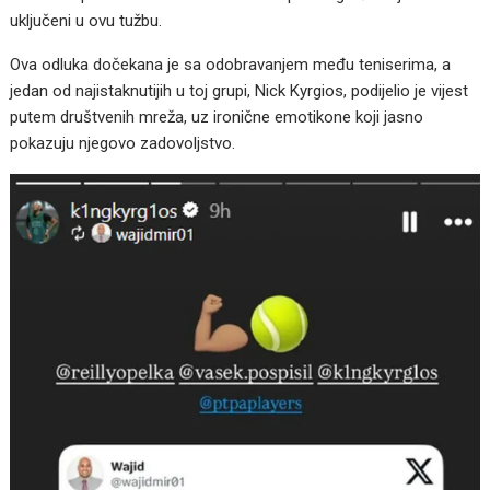
uključeni u ovu tužbu.
Ova odluka dočekana je sa odobravanjem među teniserima, a
jedan od najistaknutijih u toj grupi, Nick Kyrgios, podijelio je vijest
putem društvenih mreža, uz ironične emotikone koji jasno
pokazuju njegovo zadovoljstvo.