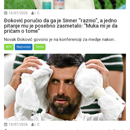
10/07/2026
I. Ć.
Đoković poručio da ga je Sinner “raznio”, a jedno
pitanje mu je posebno zasmetalo: “Muka mi je da
pričam o tome”
Novak Đoković govorio je na konferenciji za medije nakon...
ATP
Najnovije
Tenis
10/07/2026
I. Ć.