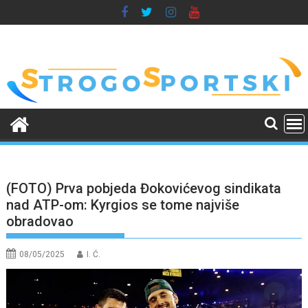
Skip
to
content
(FOTO) Prva pobjeda Đokovićevog sindikata
nad ATP-om: Kyrgios se tome najviše
obradovao
08/05/2025
I. Ć.