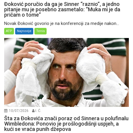
Đoković poručio da ga je Sinner “raznio”, a jedno
pitanje mu je posebno zasmetalo: “Muka mi je da
pričam o tome”
Novak Đoković govorio je na konferenciji za medije nakon...
ATP
Najnovije
Tenis
10/07/2026
I. Ć.
Šta za Đokovića znači poraz od Sinnera u polufinalu
Wimbledona: Ponovio je prošlogodišnji uspjeh, a
kući se vraća punih džepova