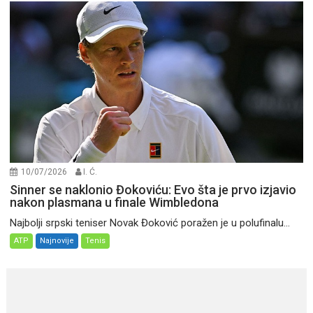
10/07/2026
I. Ć.
Sinner se naklonio Đokoviću: Evo šta je prvo izjavio
nakon plasmana u finale Wimbledona
Najbolji srpski teniser Novak Đoković poražen je u polufinalu...
ATP
Najnovije
Tenis