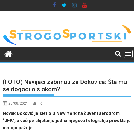
Skip
to
content
(FOTO) Navijači zabrinuti za Đokovića: Šta mu
se dogodilo s okom?
25/08/2021
I. Ć.
Novak Đoković je sletio u New York na čuveni aerodrom
“JFK”, a već po slijetanju jedna njegova fotografija privukla je
mnogo pažnje.