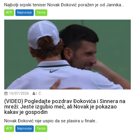
Najbolji srpski teniser Novak Đoković poražen je od Jannika...
ATP
Najnovije
Tenis
10/07/2026
I. Ć.
(VIDEO) Pogledajte pozdrav Đokovića i Sinnera na
mreži: Jeste izgubio meč, ali Novak je pokazao
kakav je gospodin
Novak Đoković nije uspio da se plasira u finale...
ATP
Najnovije
Tenis