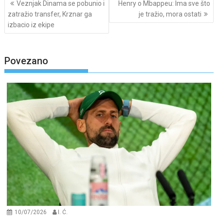
Veznjak Dinama se pobunio i
Henry o Mbappeu: Ima sve što
navigation
zatražio transfer, Krznar ga
je tražio, mora ostati
izbacio iz ekipe
Povezano
10/07/2026
I. Ć.