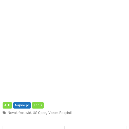
ATP
Najnovije
Tenis
,
,
Novak Đoković
US Open
Vasek Pospisil
Post