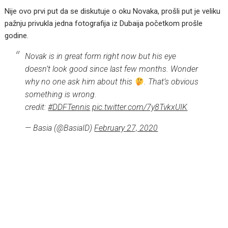
Nije ovo prvi put da se diskutuje o oku Novaka, prošli put je veliku
pažnju privukla jedna fotografija iz Dubaija početkom prošle
godine.
Novak is in great form right now but his eye
doesn’t look good since last few months. Wonder
why no one ask him about this
. That’s obvious
something is wrong.
credit:
#DDFTennis
pic.twitter.com/7y8TvkxUIK
— Basia (@BasiaID)
February 27, 2020