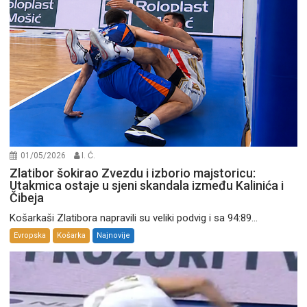
01/05/2026
I. Ć.
Zlatibor šokirao Zvezdu i izborio majstoricu:
Utakmica ostaje u sjeni skandala između Kalinića i
Čibeja
Košarkaši Zlatibora napravili su veliki podvig i sa 94:89...
Evropska
Košarka
Najnovije