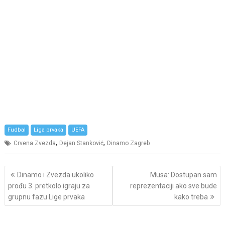
Fudbal
Liga prvaka
UEFA
,
,
Crvena Zvezda
Dejan Stanković
Dinamo Zagreb
Post
Dinamo i Zvezda ukoliko
Musa: Dostupan sam
navigation
prođu 3. pretkolo igraju za
reprezentaciji ako sve bude
grupnu fazu Lige prvaka
kako treba