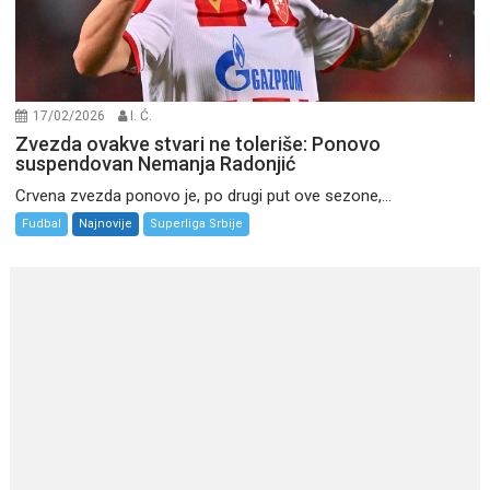
17/02/2026
I. Ć.
Zvezda ovakve stvari ne toleriše: Ponovo
suspendovan Nemanja Radonjić
Crvena zvezda ponovo je, po drugi put ove sezone,...
Fudbal
Najnovije
Superliga Srbije