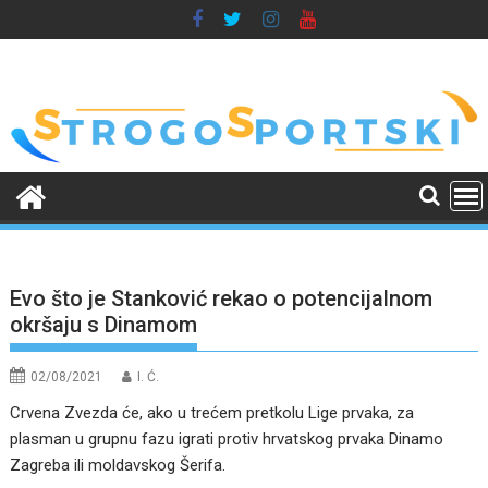
Skip
to
content
Evo što je Stanković rekao o potencijalnom
okršaju s Dinamom
02/08/2021
I. Ć.
Crvena Zvezda će, ako u trećem pretkolu Lige prvaka, za
plasman u grupnu fazu igrati protiv hrvatskog prvaka Dinamo
Zagreba ili moldavskog Šerifa.