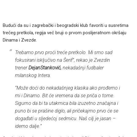
Budući da su i zagrebački i beogradski klub favoriti u susretima
trećeg pretkola, regija već bruji o prvom poslijeratnom okršaju
Dinama i Zvezde.
Trebamo prvo proći treće pretkolo. Mi smo sad
fokusirani isključivo na Šerif”, rekao je Zvezdin
trener
DejanStanković,
nekadašnji fudbaler
milanskog Intera.
“Može doći do nekadašnjeg klasika ako prođemo i
mi i Dinamo. Bit će vremena da se priča o tome.
Sigurno da bi ta utakmica bila izuzetno značajna i
puno bi se prašine diglo, ali pričekajmo prvo će se
događati u sljedećoj sedmicu. Naš cilj je jasan –
idemo dalje.”