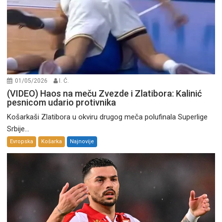
01/05/2026
I. Ć.
(VIDEO) Haos na meču Zvezde i Zlatibora: Kalinić
pesnicom udario protivnika
Košarkaši Zlatibora u okviru drugog meča polufinala Superlige
Srbije...
Evropska
Košarka
Najnovije