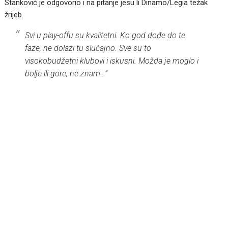
Stanković je odgovorio i na pitanje jesu li Dinamo/Legia težak
žrijeb.
Svi u play-offu su kvalitetni. Ko god dođe do te
faze, ne dolazi tu slučajno. Sve su to
visokobudžetni klubovi i iskusni. Možda je moglo i
bolje ili gore, ne znam…”