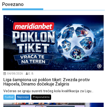
Povezano
04/08/2026
E. B.
Liga šampiona uz poklon tiket: Zvezda protiv
Hapoela, Dinamo dočekuje Žalgiris
Večeras se igraju susreti trećeg kola kvalifikacija za Ligu...
Fudbal
Najnovije
Preporučeno