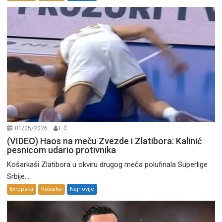
01/05/2026
I. Ć.
(VIDEO) Haos na meču Zvezde i Zlatibora: Kalinić
pesnicom udario protivnika
Košarkaši Zlatibora u okviru drugog meča polufinala Superlige
Srbije...
Evropska
Košarka
Najnovije