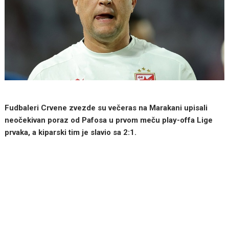
Fudbaleri Crvene zvezde su večeras na Marakani upisali
neočekivan poraz od Pafosa u prvom meču play-offa Lige
prvaka, a kiparski tim je slavio sa 2:1.