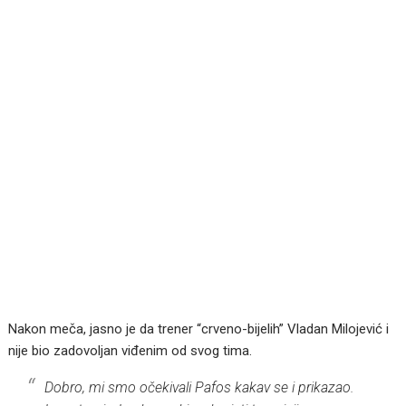
Nakon meča, jasno je da trener “crveno-bijelih” Vladan Milojević i
nije bio zadovoljan viđenim od svog tima.
Dobro, mi smo očekivali Pafos kakav se i prikazao.