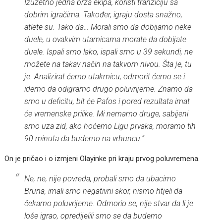
Izuzetno jedna brza ekipa, koristi tranziciju sa
dobrim igračima. Također, igraju dosta snažno,
atlete su. Tako da… Morali smo da dobijamo neke
duele, u ovakvim utamicama morate da dobijate
duele. Ispali smo lako, ispali smo u 39 sekundi, ne
možete na takav način na takvom nivou. Šta je, tu
je. Analizirat ćemo utakmicu, odmorit ćemo se i
idemo da odigramo drugo poluvrijeme. Znamo da
smo u deficitu, bit će Pafos i pored rezultata imat
će vremenske prilike. Mi nemamo druge, sabijeni
smo uza zid, ako hoćemo Ligu prvaka, moramo tih
90 minuta da budemo na vrhuncu.”
On je pričao i o izmjeni Olayinke pri kraju prvog poluvremena.
Ne, ne, nije povreda, probali smo da ubacimo
Bruna, imali smo negativni skor, nismo htjeli da
čekamo poluvrijeme. Odmorio se, nije stvar da li je
loše igrao, opredijelili smo se da budemo