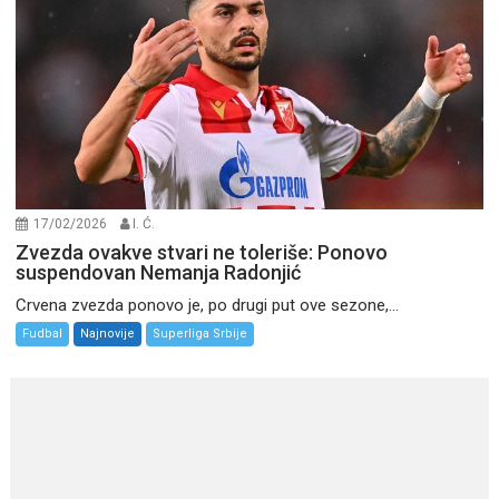
17/02/2026
I. Ć.
Zvezda ovakve stvari ne toleriše: Ponovo
suspendovan Nemanja Radonjić
Crvena zvezda ponovo je, po drugi put ove sezone,...
Fudbal
Najnovije
Superliga Srbije