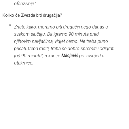
ofanzivniji.”
Koliko će Zvezda biti drugačija?
Znate kako, moramo biti drugačiji nego danas u
svakom slučaju. Da igramo 90 minuta pred
njihovim navijačima, vidjet ćemo. Ne treba puno
pričati, treba raditi, treba se dobro spremiti i odigrati
još 90 minuta”, rekao je
Milojević
po završetku
utakmice.