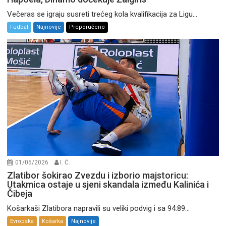
Večeras se igraju susreti trećeg kola kvalifikacija za Ligu...
Fudbal
Najnovije
Preporučeno
01/05/2026
I. Ć.
Zlatibor šokirao Zvezdu i izborio majstoricu:
Utakmica ostaje u sjeni skandala između Kalinića i
Čibeja
Košarkaši Zlatibora napravili su veliki podvig i sa 94:89...
Evropska
Košarka
Najnovije