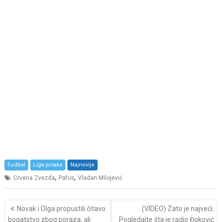
Fudbal
Liga prvaka
Najnovije
,
,
Crvena Zvezda
Pafos
Vladan Milojević
Post
Novak i Olga propustili čitavo
(VIDEO) Zato je najveći:
navigation
bogatstvo zbog poraza, ali
Pogledajte šta je radio Đoković