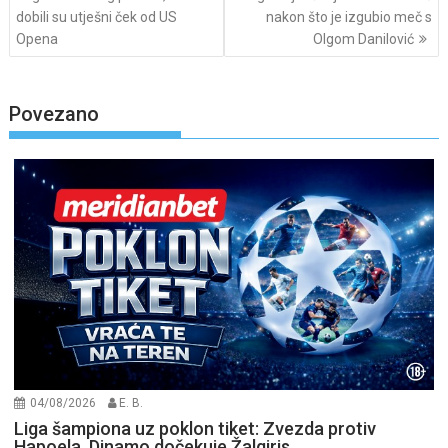
dobili su utješni ček od US
nakon što je izgubio meč s
Opena
Olgom Danilović
Povezano
04/08/2026
E. B.
Liga šampiona uz poklon tiket: Zvezda protiv
Hapoela, Dinamo dočekuje Žalgiris