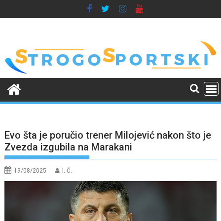
Skip
to
content
Evo šta je poručio trener Milojević nakon što je
Zvezda izgubila na Marakani
19/08/2025
I. Ć.