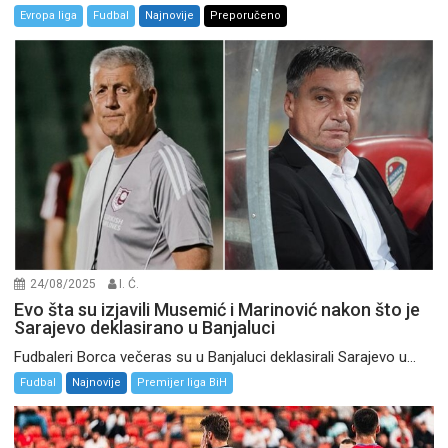
Evropa liga
Fudbal
Najnovije
Preporučeno
24/08/2025
I. Ć.
Evo šta su izjavili Musemić i Marinović nakon što je
Sarajevo deklasirano u Banjaluci
Fudbaleri Borca večeras su u Banjaluci deklasirali Sarajevo u...
Fudbal
Najnovije
Premijer liga BiH