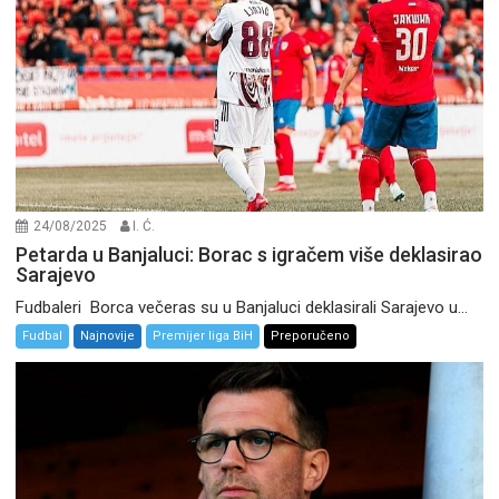
24/08/2025
I. Ć.
Petarda u Banjaluci: Borac s igračem više deklasirao
Sarajevo
Fudbaleri Borca večeras su u Banjaluci deklasirali Sarajevo u...
Fudbal
Najnovije
Premijer liga BiH
Preporučeno