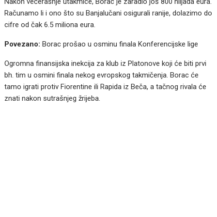
Nakon večerašnje utakmice, Borac je zaradio još 800 hiljada eura.
Računamo li i ono što su Banjalučani osigurali ranije, dolazimo do
cifre od čak 6.5 miliona eura.
Povezano:
Borac prošao u osminu finala Konferencijske lige
Ogromna finansijska inekcija za klub iz Platonove koji će biti prvi
bh. tim u osmini finala nekog evropskog takmičenja. Borac će
tamo igrati protiv Fiorentine ili Rapida iz Beča, a tačnog rivala će
znati nakon sutrašnjeg žrijeba.