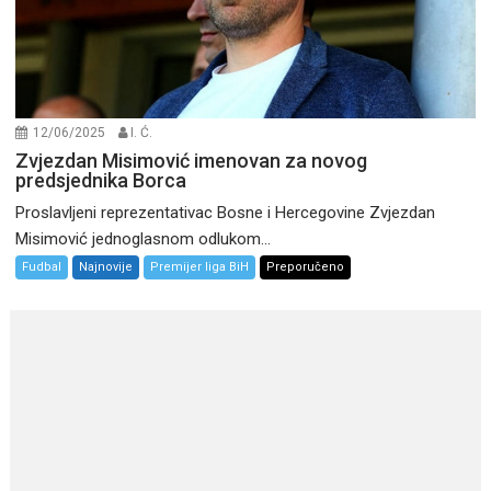
12/06/2025
I. Ć.
Zvjezdan Misimović imenovan za novog
predsjednika Borca
Proslavljeni reprezentativac Bosne i Hercegovine Zvjezdan
Misimović jednoglasnom odlukom...
Fudbal
Najnovije
Premijer liga BiH
Preporučeno