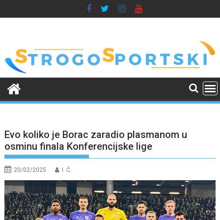
Skip
to
content
Evo koliko je Borac zaradio plasmanom u
osminu finala Konferencijske lige
20/02/2025
I. Ć.