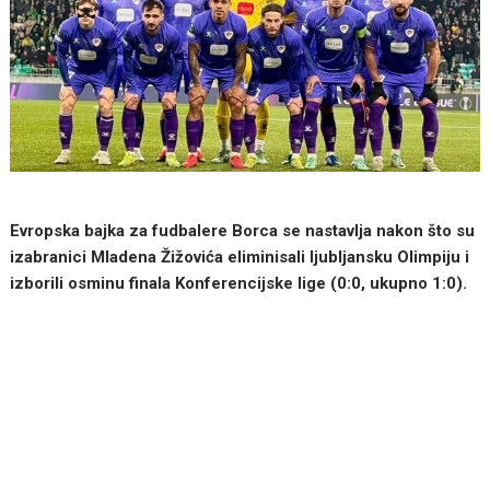
Evropska bajka za fudbalere Borca se nastavlja nakon što su
izabranici Mladena Žižovića eliminisali ljubljansku Olimpiju i
izborili osminu finala Konferencijske lige (0:0, ukupno 1:0).