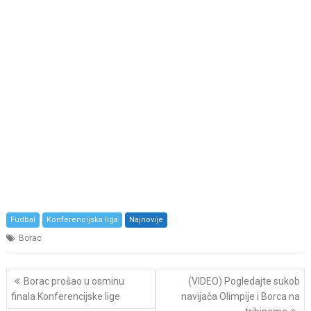
Fudbal
Konferencijska liga
Najnovije
Borac
Post
Borac prošao u osminu
(VIDEO) Pogledajte sukob
navigation
finala Konferencijske lige
navijača Olimpije i Borca na