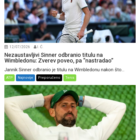
12/07/2026
I. Ć.
Nezaustavljivi Sinner odbranio titulu na
Wimbledonu: Zverev poveo, pa “nastradao”
Jannik Sinner odbranio je titulu na Wimbledonu nakon što...
ATP
Najnovije
Preporučeno
Tenis