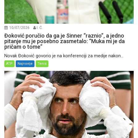
10/07/2026
I. Ć.
Đoković poručio da ga je Sinner “raznio”, a jedno
pitanje mu je posebno zasmetalo: “Muka mi je da
pričam o tome”
Novak Đoković govorio je na konferenciji za medije nakon...
ATP
Najnovije
Tenis