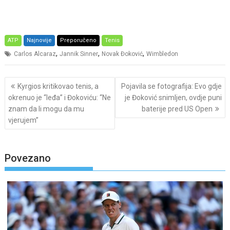
ATP
Najnovije
Preporučeno
Tenis
,
,
,
Carlos Alcaraz
Jannik Sinner
Novak Đoković
Wimbledon
Post
Kyrgios kritikovao tenis, a
Pojavila se fotografija: Evo gdje
navigation
okrenuo je “leđa” i Đokoviću: “Ne
je Đoković snimljen, ovdje puni
znam da li mogu da mu
baterije pred US Open
vjerujem”
Povezano