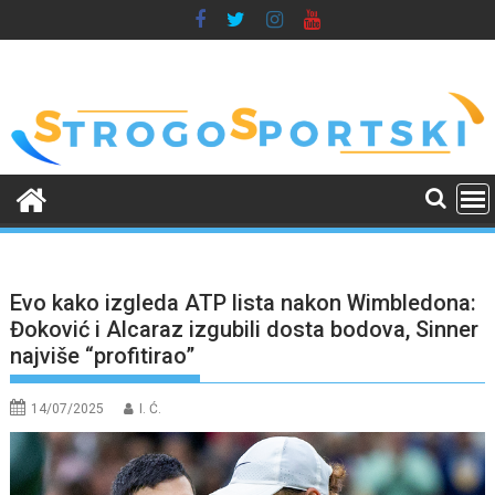
Skip
to
content
Evo kako izgleda ATP lista nakon Wimbledona:
Đoković i Alcaraz izgubili dosta bodova, Sinner
najviše “profitirao”
14/07/2025
I. Ć.