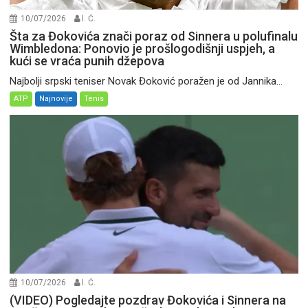
10/07/2026
I. Ć.
Šta za Đokovića znači poraz od Sinnera u polufinalu
Wimbledona: Ponovio je prošlogodišnji uspjeh, a
kući se vraća punih džepova
Najbolji srpski teniser Novak Đoković poražen je od Jannika...
ATP
Najnovije
Tenis
10/07/2026
I. Ć.
(VIDEO) Pogledajte pozdrav Đokovića i Sinnera na