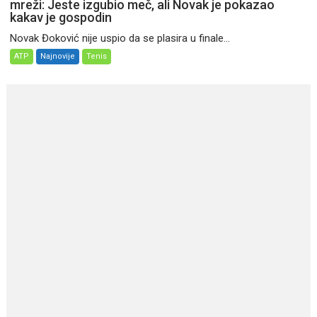
mreži: Jeste izgubio meč, ali Novak je pokazao
kakav je gospodin
Novak Đoković nije uspio da se plasira u finale...
ATP
Najnovije
Tenis