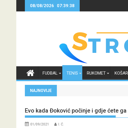
Skip
08/08/2026
07:39:38
to
content
FUDBAL
TENIS
RUKOMET
KOŠA
NAJNOVIJE
Evo kada Đoković počinje i gdje ćete g
01/09/2021
I. Ć.