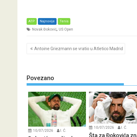
ATP
Najnovije
Tenis
,
Novak Đoković
US Open
Post
Antoine Griezmann se vratio u Atletico Madrid
navigation
Povezano
10/07/2026
I. Ć.
10/07/2026
I. Ć.
Šta za Đokovića zn