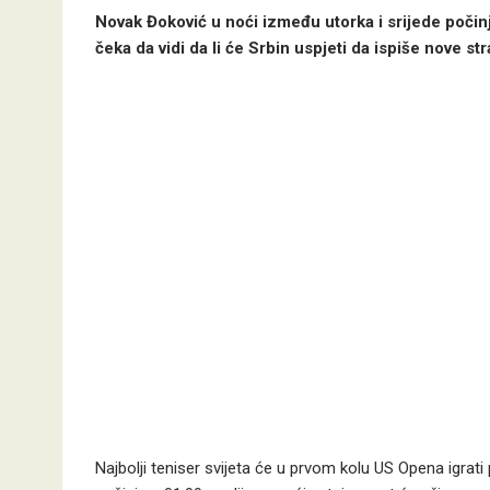
Novak Đoković u noći između utorka i srijede počin
čeka da vidi da li će Srbin uspjeti da ispiše nove str
Najbolji teniser svijeta će u prvom kolu US Opena igrat