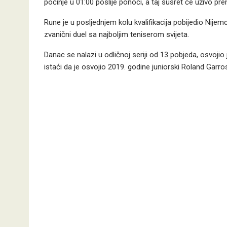
počinje u 01:00 poslije ponoći, a taj susret će uživo pre
Rune je u posljednjem kolu kvalifikacija pobijedio Nijem
zvanični duel sa najboljim teniserom svijeta.
Danac se nalazi u odličnoj seriji od 13 pobjeda, osvojio
istaći da je osvojio 2019. godine juniorski Roland Garros,