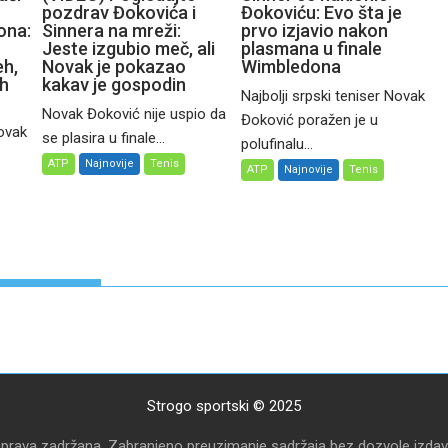
pozdrav Đokovića i
Đokoviću: Evo šta je
ona:
Sinnera na mreži:
prvo izjavio nakon
Jeste izgubio meč, ali
plasmana u finale
eh,
Novak je pokazao
Wimbledona
ih
kakav je gospodin
Najbolji srpski teniser Novak
Novak Đoković nije uspio da
Đoković poražen je u
Novak
se plasira u finale...
polufinalu...
ATP
Najnovije
Tenis
ATP
Najnovije
Tenis
Strogo sportski © 2025
 prava zadržana. Zabranjeno preuzimanje sadržaja bez dozvole izdav