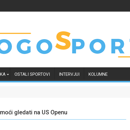
RKA
OSTALI SPORTOVI
INTERVJUI
KOLUMNE
a moći gledati na US Openu