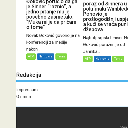
Đoković poručio da ga
poraz od Sinnera u
je Sinner “raznio”, a
polufinalu Wimbled
jedno pitanje mu je
Ponovio je
posebno zasmetalo:
prošlogodišnji uspj
“Muka mi je da pričam
a kući se vraća pun
o tome”
džepova
Novak Đoković govorio je na
Najbolji srpski teniser 
konferenciji za medije
Đoković poražen je od
nakon...
Jannika...
ATP
Najnovije
Tenis
ATP
Najnovije
Tenis
Redakcija
Impressum
O nama
Sva