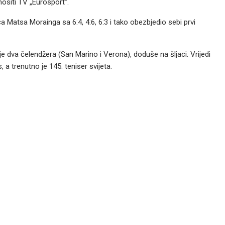
nositi TV „Eurosport“.
ca Matsa Morainga sa 6:4, 4:6, 6:3 i tako obezbjedio sebi prvi
 je dva čelendžera (San Marino i Verona), doduše na šljaci. Vrijedi
 a trenutno je 145. teniser svijeta.