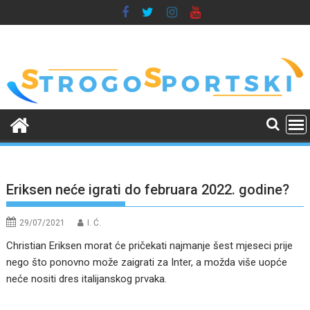
Skip
to
content
Eriksen neće igrati do februara 2022. godine?
29/07/2021
I. Ć.
Christian Eriksen morat će pričekati najmanje šest mjeseci prije
nego što ponovno može zaigrati za Inter, a možda više uopće
neće nositi dres italijanskog prvaka.