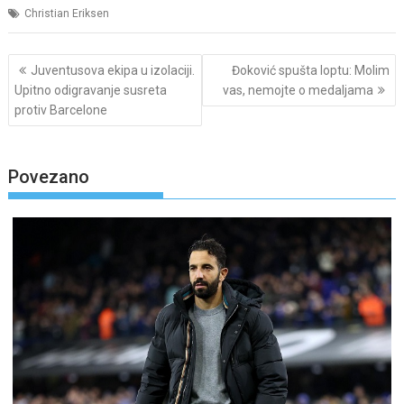
Christian Eriksen
Post
Juventusova ekipa u izolaciji.
Đoković spušta loptu: Molim
navigation
Upitno odigravanje susreta
vas, nemojte o medaljama
protiv Barcelone
Povezano