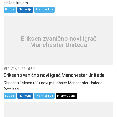
gležanj krajem...
Fudbal
Najnovije
Premier liga
Eriksen zvanično novi igrač
Manchester Uniteda
15/07/2022
I. Ć.
Eriksen zvanično novi igrač Manchester Uniteda
Christian Eriksen (30) novi je fudbaler Manchester Uniteda.
Potpisao...
Fudbal
Najnovije
Premier liga
Preporučeno