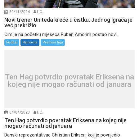
30/11/2024
I. Ć.
Novi trener Uniteda kreće u čistku: Jednog igrača je
već prekrižio
Čim je na početku mjeseca Ruben Amorim postao novi...
Fudbal
Najnovije
Premier liga
Ten Hag potvrdio povratak Eriksena na
kojeg nije mogao računati od januara
04/04/2023
I. Ć.
Ten Hag potvrdio povratak Eriksena na kojeg nije
mogao računati od januara
Danski reprezentativac Christian Eriksen, koji je povrijedio