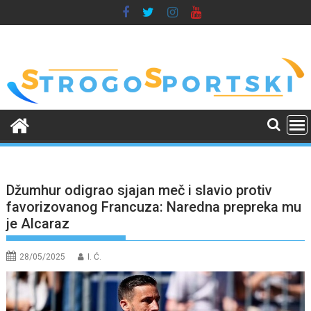
Skip
to
content
Džumhur odigrao sjajan meč i slavio protiv
favorizovanog Francuza: Naredna prepreka mu
je Alcaraz
28/05/2025
I. Ć.