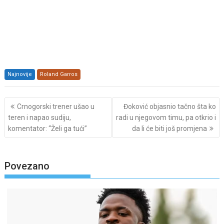
Najnovije
Roland Garros
Post
Crnogorski trener ušao u
Đoković objasnio tačno šta ko
navigation
teren i napao sudiju,
radi u njegovom timu, pa otkrio i
komentator: “Želi ga tući”
da li će biti još promjena
Povezano