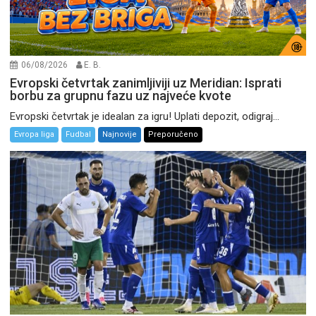
06/08/2026
E. B.
Evropski četvrtak zanimljiviji uz Meridian: Isprati
borbu za grupnu fazu uz najveće kvote
Evropski četvrtak je idealan za igru! Uplati depozit, odigraj...
Evropa liga
Fudbal
Najnovije
Preporučeno