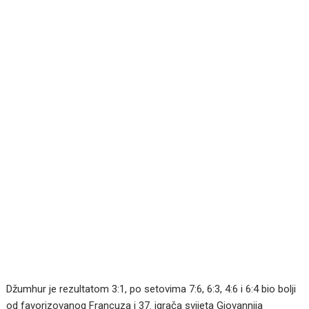
Džumhur je rezultatom 3:1, po setovima 7:6, 6:3, 4:6 i 6:4 bio bolji
od favorizovanog Francuza i 37. igrača svijeta Giovannija