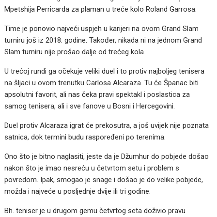
Mpetshija Perricarda za plaman u treće kolo Roland Garrosa.
Time je ponovio najveći uspjeh u karijeri na ovom Grand Slam
turniru još iz 2018. godine. Također, nikada ni na jednom Grand
Slam turniru nije prošao dalje od trećeg kola.
U trećoj rundi ga očekuje veliki duel i to protiv najboljeg tenisera
na šljaci u ovom trenutku Carlosa Alcaraza. Tu će Španac biti
apsolutni favorit, ali nas čeka pravi spektakl i poslastica za
samog tenisera, ali i sve fanove u Bosni i Hercegovini.
Duel protiv Alcaraza igrat će prekosutra, a još uvijek nije poznata
satnica, dok termini budu raspoređeni po terenima.
Ono što je bitno naglasiti, jeste da je Džumhur do pobjede došao
nakon što je imao nesreću u četvrtom setu i problem s
povredom. Ipak, smogao je snage i došao je do velike pobjede,
možda i najveće u posljednje dvije ili tri godine.
Bh. teniser je u drugom gemu četvrtog seta doživio pravu