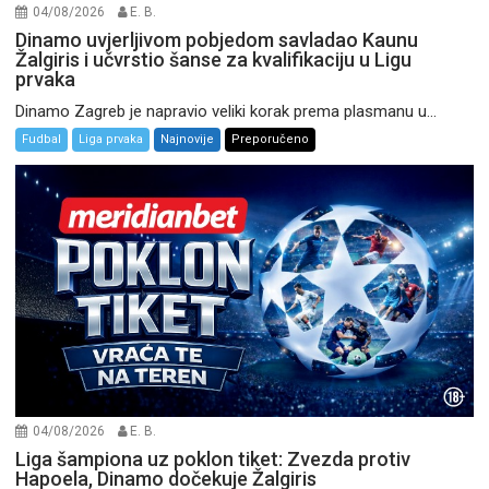
04/08/2026
E. B.
Dinamo uvjerljivom pobjedom savladao Kaunu
Žalgiris i učvrstio šanse za kvalifikaciju u Ligu
prvaka
Dinamo Zagreb je napravio veliki korak prema plasmanu u...
Fudbal
Liga prvaka
Najnovije
Preporučeno
04/08/2026
E. B.
Liga šampiona uz poklon tiket: Zvezda protiv
Hapoela, Dinamo dočekuje Žalgiris