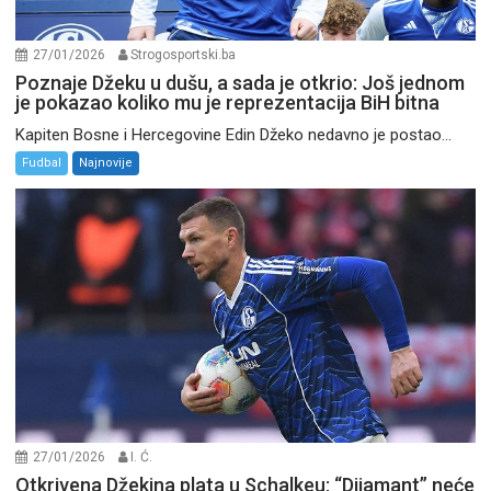
27/01/2026
Strogosportski.ba
Poznaje Džeku u dušu, a sada je otkrio: Još jednom
je pokazao koliko mu je reprezentacija BiH bitna
Kapiten Bosne i Hercegovine Edin Džeko nedavno je postao...
Fudbal
Najnovije
27/01/2026
I. Ć.
Otkrivena Džekina plata u Schalkeu: “Dijamant” neće