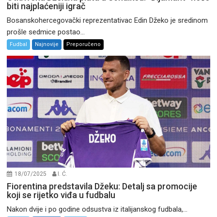
biti najplaćeniji igrač
Bosanskohercegovački reprezentativac Edin Džeko je sredinom
prošle sedmice postao...
Fudbal
Najnovije
Preporučeno
18/07/2025
I. Ć.
Fiorentina predstavila Džeku: Detalj sa promocije
koji se rijetko viđa u fudbalu
Nakon dvije i po godine odsustva iz italijanskog fudbala,...