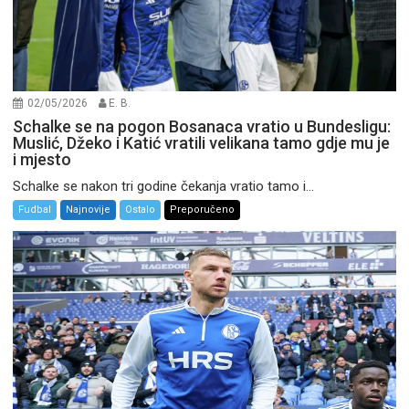
02/05/2026
E. B.
Schalke se na pogon Bosanaca vratio u Bundesligu:
Muslić, Džeko i Katić vratili velikana tamo gdje mu je
i mjesto
Schalke se nakon tri godine čekanja vratio tamo i...
Fudbal
Najnovije
Ostalo
Preporučeno