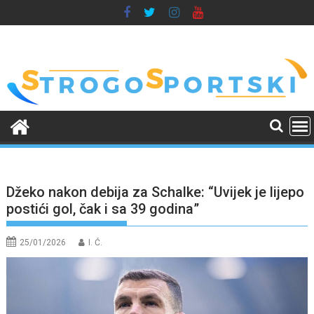
Skip
to
content
Džeko nakon debija za Schalke: “Uvijek je lijepo
postići gol, čak i sa 39 godina”
25/01/2026
I. Ć.