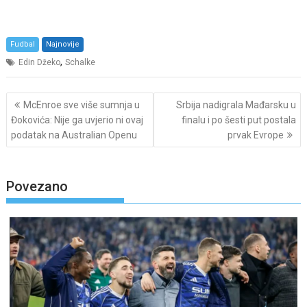
Fudbal
Najnovije
,
Edin Džeko
Schalke
Post
McEnroe sve više sumnja u
Srbija nadigrala Mađarsku u
navigation
Đokovića: Nije ga uvjerio ni ovaj
finalu i po šesti put postala
podatak na Australian Openu
prvak Evrope
Povezano