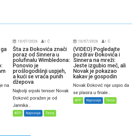
10/07/2026
I. Ć.
10/07/2026
I. Ć.
 ga
Šta za Đokovića znači
(VIDEO) Pogledajte
poraz od Sinnera u
pozdrav Đokovića i
polufinalu Wimbledona:
Sinnera na mreži:
:
Ponovio je
Jeste izgubio meč, ali
čam
prošlogodišnji uspjeh,
Novak je pokazao
a kući se vraća punih
kakav je gospodin
džepova
je na
Novak Đoković nije uspio da
Najbolji srpski teniser Novak
se plasira u finale...
Đoković poražen je od
ATP
Najnovije
Tenis
Jannika...
ATP
Najnovije
Tenis