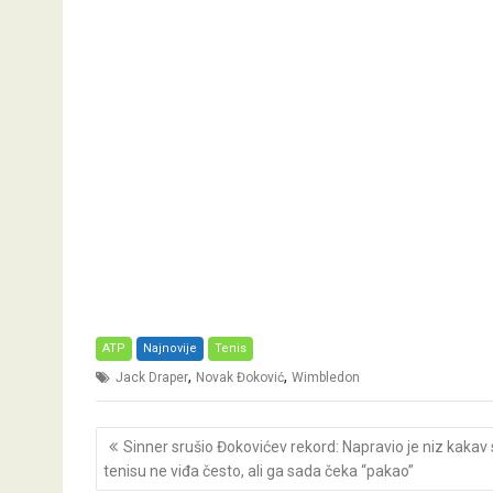
ATP
Najnovije
Tenis
,
,
Jack Draper
Novak Đoković
Wimbledon
Post
Sinner srušio Đokovićev rekord: Napravio je niz kakav 
navigation
tenisu ne viđa često, ali ga sada čeka “pakao”