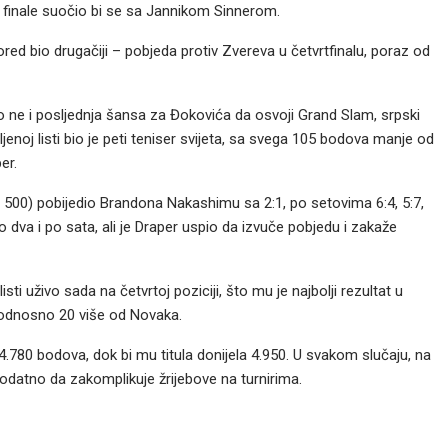
 finale suočio bi se sa Jannikom Sinnerom.
ored bio drugačiji – pobjeda protiv Zvereva u četvrtfinalu, poraz od
o ne i posljednja šansa za Đokovića da osvoji Grand Slam, srpski
ljenoj listi bio je peti teniser svijeta, sa svega 105 bodova manje od
er.
ija 500) pobijedio Brandona Nakashimu sa 2:1, po setovima 6:4, 5:7,
o dva i po sata, ali je Draper uspio da izvuče pobjedu i zakaže
ti uživo sada na četvrtoj poziciji, što mu je najbolji rezultat u
a, odnosno 20 više od Novaka.
4.780 bodova, dok bi mu titula donijela 4.950. U svakom slučaju, na
dodatno da zakomplikuje žrijebove na turnirima.