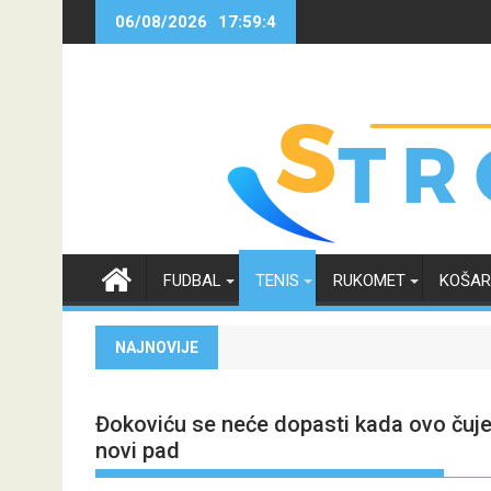
Skip
06/08/2026
17:59:5
to
content
FUDBAL
TENIS
RUKOMET
KOŠA
NAJNOVIJE
Đokoviću se neće dopasti kada ovo čuje:
novi pad