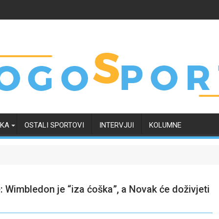
RKA
OSTALI SPORTOVI
INTERVJUI
KOLUMNE
 Wimbledon je “iza ćoška”, a Novak će doživjeti