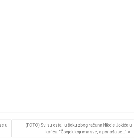
se u
(FOTO) Svi su ostali u šoku zbog računa Nikole Jokića u
kafiću: “Čovjek koji ima sve, a ponaša se…”