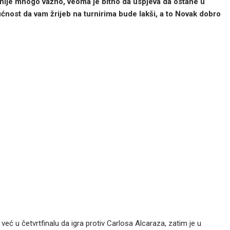
 nije mnogo važno, veoma je bitno da uspjeva da ostane u
ogućnost da vam žrijeb na turnirima bude lakši, a to Novak dobro
eć u četvrtfinalu da igra protiv Carlosa Alcaraza, zatim je u