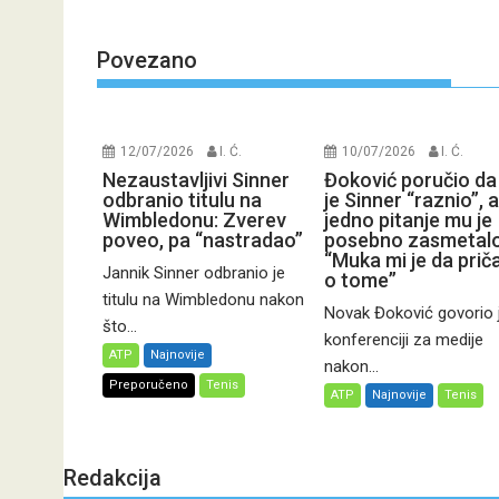
Povezano
12/07/2026
I. Ć.
10/07/2026
I. Ć.
Nezaustavljivi Sinner
Đoković poručio da
odbranio titulu na
je Sinner “raznio”, a
Wimbledonu: Zverev
jedno pitanje mu je
poveo, pa “nastradao”
posebno zasmetalo
“Muka mi je da pri
Jannik Sinner odbranio je
o tome”
titulu na Wimbledonu nakon
Novak Đoković govorio 
što...
konferenciji za medije
ATP
Najnovije
nakon...
Preporučeno
Tenis
ATP
Najnovije
Tenis
Redakcija