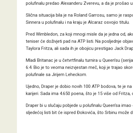
polufinalu predao Alexanderu Zverevu, a da je prošao u
Slična situacija bila je na Roland Garrosu, samo je rasp
Sinnera u polufinalu i na kraju je Alcaraz osvojio titulu.
Pred Wimbledon, za koji mnogi misle da je jedna od, ak
teniser će doživjeti pad na ATP listi. Na posljednje objav
Taylora Fritza, ali sada ih je obojicu prestigao Jack Drap
Mladi Britanac je u četvrtfinalu turnira u Queen’su (ser
6:4. Bio je to veoma neizvjestan meč, koji je trajao skor
polufinale sa Jirijem Leheckom.
Ujedno, Draper je dobio novih 100 ATP bodova, te je na lis
karijeri. Sada ima 4.650 poena, što je 15 više od Fritz
Draper bi u slučaju pobjede u polufinalu Queen’sa imao 
sljedećoj listi bit će ispred Đokovića, što Srbinu može 