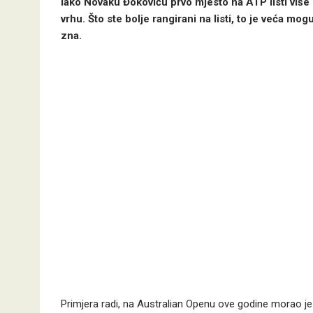
Iako Novaku Đokoviću prvo mjesto na ATP listi više
vrhu. Što ste bolje rangirani na listi, to je veća m
zna.
Primjera radi, na Australian Openu ove godine morao je v