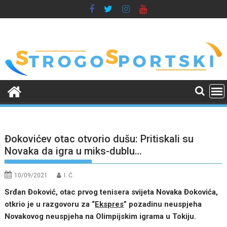
Skip
to
content
Đokovićev otac otvorio dušu: Pritiskali su
Novaka da igra u miks-dublu…
10/09/2021
I. Ć.
Srđan Đoković, otac prvog tenisera svijeta Novaka Đokovića,
otkrio je u razgovoru za “
Ekspres
” pozadinu neuspjeha
Novakovog neuspjeha na Olimpijskim igrama u Tokiju.