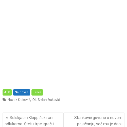
ATP
Najnovije
Tenis
,
,
Novak Đoković
OI
Srđan Đoković
Post
Solskjaer i Klopp šokirani
Stanković govorio o novom
navigation
odlukama: Štetu trpe igrači i
pojačanju, već mu je dao i