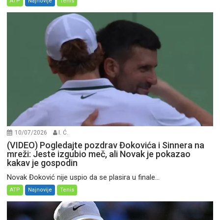
ATP
Najnovije
Tenis
10/07/2026
I. Ć.
(VIDEO) Pogledajte pozdrav Đokovića i Sinnera na
mreži: Jeste izgubio meč, ali Novak je pokazao
kakav je gospodin
Novak Đoković nije uspio da se plasira u finale...
ATP
Najnovije
Tenis