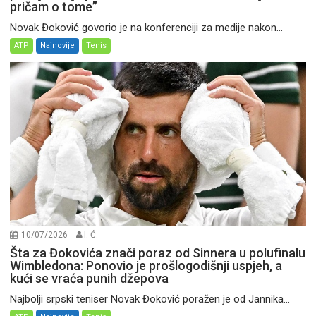
pričam o tome”
Novak Đoković govorio je na konferenciji za medije nakon...
ATP
Najnovije
Tenis
10/07/2026
I. Ć.
Šta za Đokovića znači poraz od Sinnera u polufinalu
Wimbledona: Ponovio je prošlogodišnji uspjeh, a
kući se vraća punih džepova
Najbolji srpski teniser Novak Đoković poražen je od Jannika...