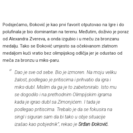
Podsjećamo, Đoković je kao prvi favorit otputovao na Igre i do
polufinala je bio dominantan na terenu. Međutim, doživio je poraz
od Alexandra Zvereva, a onda izgubio i u meču za bronzanu
medalju. Tako se Đoković umjesto sa očekivanom zlatnom
medaljom kući vratio bez olimpijskog odličja jer je odustao od
meča za bronzu u miks-paru.
Dao je sve od sebe. Bio je izmoren. Na moju veliku
žalost, podlegao je pritiscima i prihvatio da igra i
miks-dubl. Mislim da ga je to zabetoniralo. Isto mu
se dogodilo i na prethodnim Olimpijskim igrama
kada je igrao dubl sa Zimonjićem. I tada je
podlegao pritiscima. Trebalo je da se fokusira na
singl i siguran sam da bi tako u obje situacije
izašao kao pobjednik”, rekao je
Srđan Đoković.