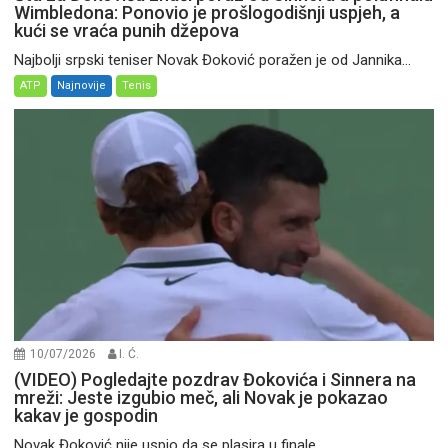
Wimbledona: Ponovio je prošlogodišnji uspjeh, a
kući se vraća punih džepova
Najbolji srpski teniser Novak Đoković poražen je od Jannika...
ATP
Najnovije
Tenis
10/07/2026
I. Ć.
(VIDEO) Pogledajte pozdrav Đokovića i Sinnera na
mreži: Jeste izgubio meč, ali Novak je pokazao
kakav je gospodin
Novak Đoković nije uspio da se plasira u finale...