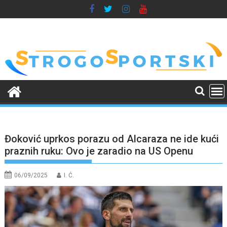
Skip
to
content
Đoković uprkos porazu od Alcaraza ne ide kući
praznih ruku: Ovo je zaradio na US Openu
06/09/2025
I. Ć.