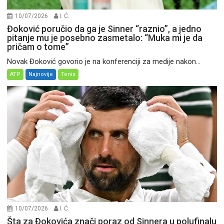
10/07/2026
I. Ć.
Đoković poručio da ga je Sinner “raznio”, a jedno
pitanje mu je posebno zasmetalo: “Muka mi je da
pričam o tome”
Novak Đoković govorio je na konferenciji za medije nakon...
ATP
Najnovije
Tenis
10/07/2026
I. Ć.
Šta za Đokovića znači poraz od Sinnera u polufinalu