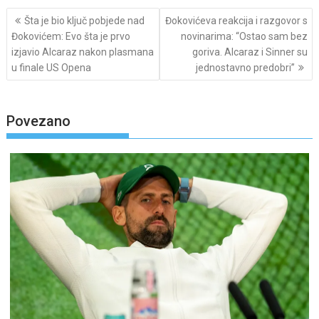
Post
Šta je bio ključ pobjede nad
Đokovićeva reakcija i razgovor s
navigation
Đokovićem: Evo šta je prvo
novinarima: “Ostao sam bez
izjavio Alcaraz nakon plasmana
goriva. Alcaraz i Sinner su
u finale US Opena
jednostavno predobri”
Povezano