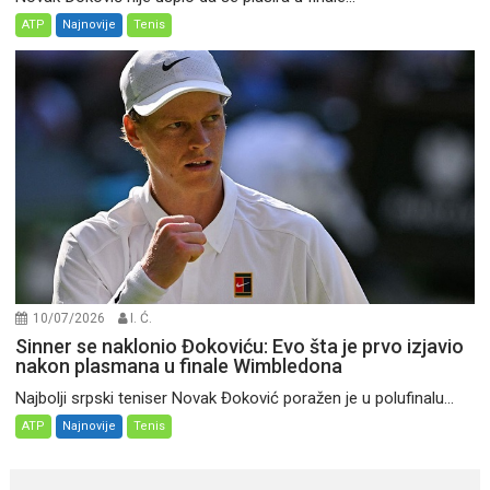
ATP
Najnovije
Tenis
10/07/2026
I. Ć.
Sinner se naklonio Đokoviću: Evo šta je prvo izjavio
nakon plasmana u finale Wimbledona
Najbolji srpski teniser Novak Đoković poražen je u polufinalu...
ATP
Najnovije
Tenis