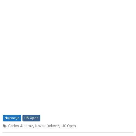
Najnovije
US Open
,
,
Carlos Alcaraz
Novak Đoković
US Open