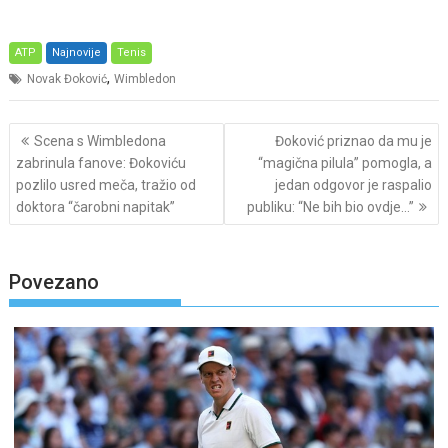
ATP
Najnovije
Tenis
,
Novak Đoković
Wimbledon
Post
Scena s Wimbledona
Đoković priznao da mu je
navigation
zabrinula fanove: Đokoviću
“magična pilula” pomogla, a
pozlilo usred meča, tražio od
jedan odgovor je raspalio
doktora “čarobni napitak”
publiku: “Ne bih bio ovdje…”
Povezano