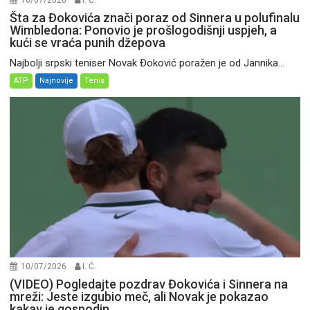
Šta za Đokovića znači poraz od Sinnera u polufinalu
Wimbledona: Ponovio je prošlogodišnji uspjeh, a
kući se vraća punih džepova
Najbolji srpski teniser Novak Đoković poražen je od Jannika...
ATP
Najnovije
Tenis
10/07/2026
I. Ć.
(VIDEO) Pogledajte pozdrav Đokovića i Sinnera na
mreži: Jeste izgubio meč, ali Novak je pokazao
kakav je gospodin