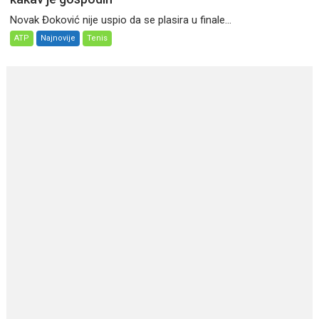
Novak Đoković nije uspio da se plasira u finale...
ATP
Najnovije
Tenis