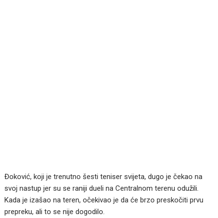
Đoković, koji je trenutno šesti teniser svijeta, dugo je čekao na
svoj nastup jer su se raniji dueli na Centralnom terenu odužili.
Kada je izašao na teren, očekivao je da će brzo preskočiti prvu
prepreku, ali to se nije dogodilo.