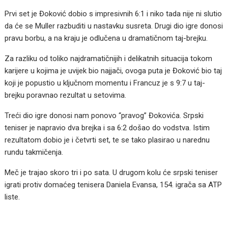
Prvi set je Đoković dobio s impresivnih 6:1 i niko tada nije ni slutio
da će se Muller razbuditi u nastavku susreta. Drugi dio igre donosi
pravu borbu, a na kraju je odlučena u dramatičnom taj-brejku.
Za razliku od toliko najdramatičnijih i delikatnih situacija tokom
karijere u kojima je uvijek bio najjači, ovoga puta je Đoković bio taj
koji je popustio u ključnom momentu i Francuz je s 9:7 u taj-
brejku poravnao rezultat u setovima.
Treći dio igre donosi nam ponovo “pravog” Đokovića. Srpski
teniser je napravio dva brejka i sa 6:2 došao do vodstva. Istim
rezultatom dobio je i četvrti set, te se tako plasirao u narednu
rundu takmičenja.
Meč je trajao skoro tri i po sata. U drugom kolu će srpski teniser
igrati protiv domaćeg tenisera Daniela Evansa, 154. igrača sa ATP
liste.