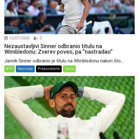
12/07/2026
I. Ć.
Nezaustavljivi Sinner odbranio titulu na
Wimbledonu: Zverev poveo, pa “nastradao”
Jannik Sinner odbranio je titulu na Wimbledonu nakon što...
ATP
Najnovije
Preporučeno
Tenis