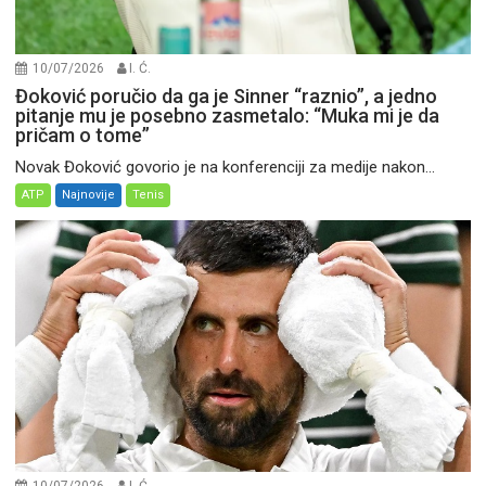
10/07/2026
I. Ć.
Đoković poručio da ga je Sinner “raznio”, a jedno
pitanje mu je posebno zasmetalo: “Muka mi je da
pričam o tome”
Novak Đoković govorio je na konferenciji za medije nakon...
ATP
Najnovije
Tenis
10/07/2026
I. Ć.