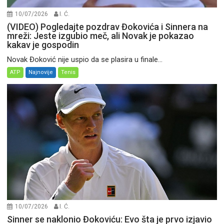
10/07/2026
I. Ć.
(VIDEO) Pogledajte pozdrav Đokovića i Sinnera na
mreži: Jeste izgubio meč, ali Novak je pokazao
kakav je gospodin
Novak Đoković nije uspio da se plasira u finale...
ATP
Najnovije
Tenis
10/07/2026
I. Ć.
Sinner se naklonio Đokoviću: Evo šta je prvo izjavio