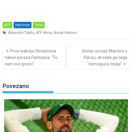
ATP
Najnovije
Tenis
,
,
Alejandro Tabilo
ATP Atina
Novak Đoković
Post
Prva reakcija Obradovića
Sinner osvojio Masters u
navigation
nakon poraza Partizana: “To
Parizu, ali sada ga čega
vam sve govori”
“nemoguća misija”
Povezano