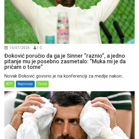
10/07/2026
I. Ć.
Đoković poručio da ga je Sinner “raznio”, a jedno
pitanje mu je posebno zasmetalo: “Muka mi je da
pričam o tome”
Novak Đoković govorio je na konferenciji za medije nakon...
ATP
Najnovije
Tenis