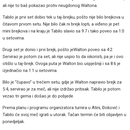
ali nije to baš pokazao protiv neugdonog Waltona.
Tabilo je prvi set dobio tek u taj-brejku, pošto nije bilo brejkova u
čitavom prvom setu. Nije bilo čak ni brejk lopti, a viđeno je pet
mini brejkova i na kraju je Tabilo slavio sa 9:7 i tako poveo sa 1:0
u setovima.
Drugi set je donio i prvi brejk, pošto jeWalton poveo sa 4:2.
Servirao je potom za set, ali nije uspio to da iskoristi, pa je i ovo
otišlo u taj-brejk. Ovoga puta je Walton bio uspješniji i sa 8:6 je
izjednačio na 1:1 u setovima.
Bilo je “čupavo” u trećem setu, gdje je Walton napravio brejk za
5:4, servirao je za meč, ali nije izdržao pritisak. Tabilo je potom
vezao tri gema i došao je do pobjede.
Prema planu i programu organizatora turnira u Atini, Đoković i
Tabilo će svoj meč igrati u utorak. Tačan termin će biti objavljen u
ponedjeljak.