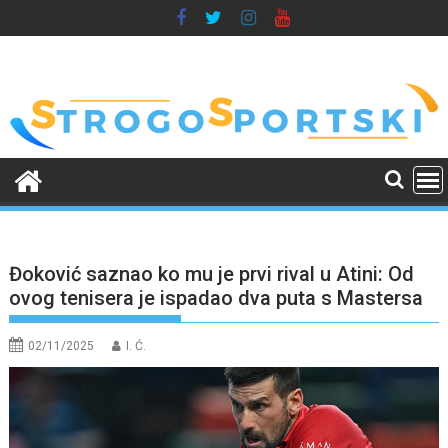
Skip
to
content
Đoković saznao ko mu je prvi rival u Atini: Od
ovog tenisera je ispadao dva puta s Mastersa
02/11/2025
I. Ć.