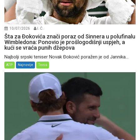
10/07/2026
I. Ć.
Šta za Đokovića znači poraz od Sinnera u polufinalu
Wimbledona: Ponovio je prošlogodišnji uspjeh, a
kući se vraća punih džepova
Najbolji srpski teniser Novak Đoković poražen je od Jannika...
ATP
Najnovije
Tenis