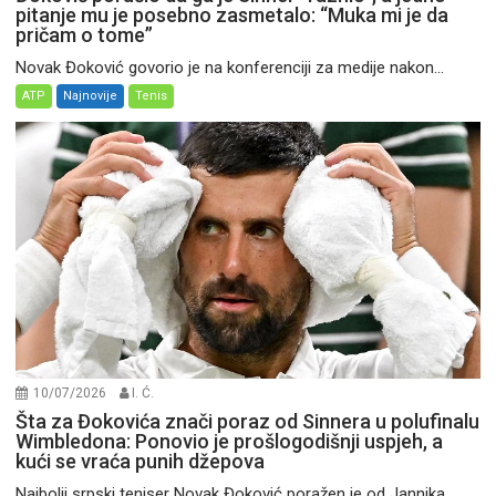
pitanje mu je posebno zasmetalo: “Muka mi je da
pričam o tome”
Novak Đoković govorio je na konferenciji za medije nakon...
ATP
Najnovije
Tenis
10/07/2026
I. Ć.
Šta za Đokovića znači poraz od Sinnera u polufinalu
Wimbledona: Ponovio je prošlogodišnji uspjeh, a
kući se vraća punih džepova
Najbolji srpski teniser Novak Đoković poražen je od Jannika...