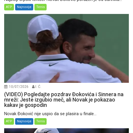
ATP
Najnovije
Tenis
10/07/2026
I. Ć.
(VIDEO) Pogledajte pozdrav Đokovića i Sinnera na
mreži: Jeste izgubio meč, ali Novak je pokazao
kakav je gospodin
Novak Đoković nije uspio da se plasira u finale...
ATP
Najnovije
Tenis