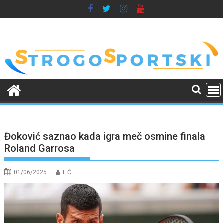
Skip
to
content
Đoković saznao kada igra meč osmine finala
Roland Garrosa
01/06/2025
I. Ć.