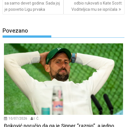
navigation
sa samo devet godina: Sada joj
odbio rukovati s Kate Scott:
je posvetio Ligu prvaka
Voditeljica mu se ispričala
Povezano
10/07/2026
I. Ć.
Đoković poručio da ga je Sinner “raznio”, a jedno