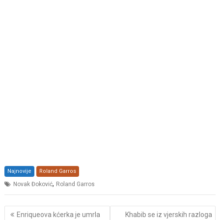
Najnovije
Roland Garros
,
Novak Đoković
Roland Garros
Post
Enriqueova kćerka je umrla
Khabib se iz vjerskih razloga