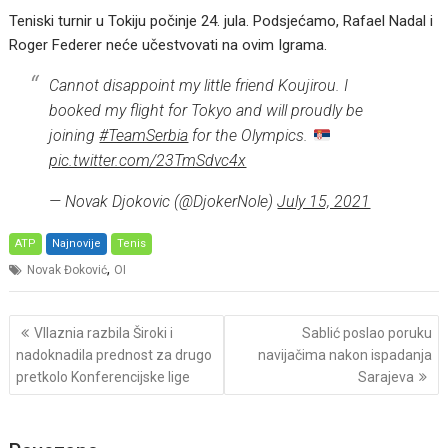
Teniski turnir u Tokiju počinje 24. jula. Podsjećamo, Rafael Nadal i
Roger Federer neće učestvovati na ovim Igrama.
Cannot disappoint my little friend Koujirou. I
booked my flight for Tokyo and will proudly be
joining
#TeamSerbia
for the Olympics.
pic.twitter.com/23TmSdvc4x
— Novak Djokovic (@DjokerNole)
July 15, 2021
ATP
Najnovije
Tenis
,
Novak Đoković
OI
Post
Vllaznia razbila Široki i
Sablić poslao poruku
navigation
nadoknadila prednost za drugo
navijačima nakon ispadanja
pretkolo Konferencijske lige
Sarajeva