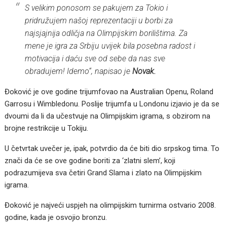
S velikim ponosom se pakujem za Tokio i
pridružujem našoj reprezentaciji u borbi za
najsjajnija odličja na Olimpijskim borilištima. Za
mene je igra za Srbiju uvijek bila posebna radost i
motivacija i daću sve od sebe da nas sve
obradujem! Idemo“,
napisao je
Novak.
Đoković je ove godine trijumfovao na Australian Openu, Roland
Garrosu i Wimbledonu. Poslije trijumfa u Londonu izjavio je da se
dvoumi da li da učestvuje na Olimpijskim igrama, s obzirom na
brojne restrikcije u Tokiju.
U četvrtak uvečer je, ipak, potvrdio da će biti dio srpskog tima. To
znači da će se ove godine boriti za ‘zlatni slem’, koji
podrazumijeva sva četiri Grand Slama i zlato na Olimpijskim
igrama.
Đoković je najveći uspjeh na olimpijskim turnirma ostvario 2008.
godine, kada je osvojio bronzu.