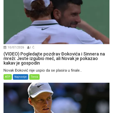
10/07/2026
I. Ć.
(VIDEO) Pogledajte pozdrav Đokovića i Sinnera na
mreži: Jeste izgubio meč, ali Novak je pokazao
kakav je gospodin
Novak Đoković nije uspio da se plasira u finale...
ATP
Najnovije
Tenis