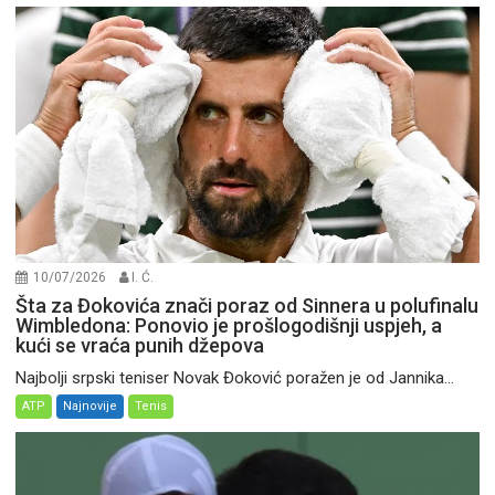
10/07/2026
I. Ć.
Šta za Đokovića znači poraz od Sinnera u polufinalu
Wimbledona: Ponovio je prošlogodišnji uspjeh, a
kući se vraća punih džepova
Najbolji srpski teniser Novak Đoković poražen je od Jannika...
ATP
Najnovije
Tenis