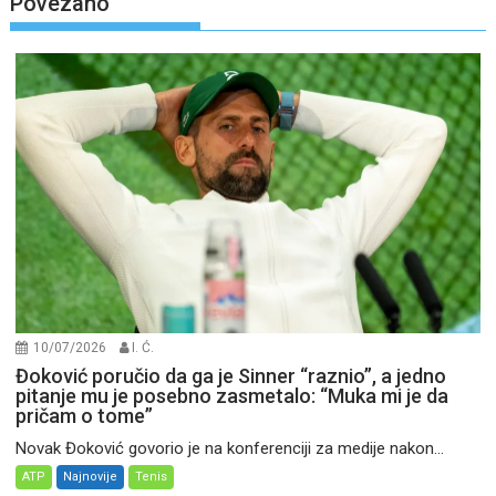
Povezano
10/07/2026
I. Ć.
Đoković poručio da ga je Sinner “raznio”, a jedno
pitanje mu je posebno zasmetalo: “Muka mi je da
pričam o tome”
Novak Đoković govorio je na konferenciji za medije nakon...
ATP
Najnovije
Tenis