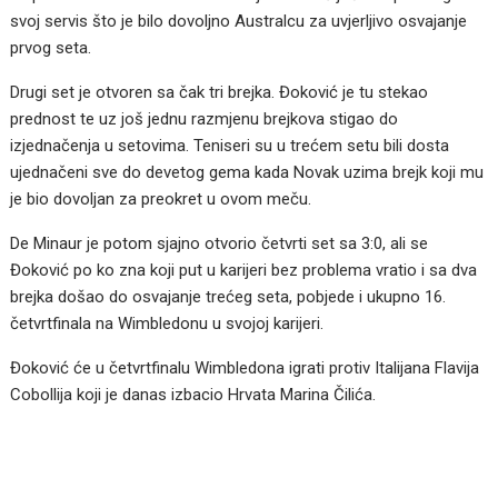
svoj servis što je bilo dovoljno Australcu za uvjerljivo osvajanje
prvog seta.
Drugi set je otvoren sa čak tri brejka. Đoković je tu stekao
prednost te uz još jednu razmjenu brejkova stigao do
izjednačenja u setovima. Teniseri su u trećem setu bili dosta
ujednačeni sve do devetog gema kada Novak uzima brejk koji mu
je bio dovoljan za preokret u ovom meču.
De Minaur je potom sjajno otvorio četvrti set sa 3:0, ali se
Đoković po ko zna koji put u karijeri bez problema vratio i sa dva
brejka došao do osvajanje trećeg seta, pobjede i ukupno 16.
četvrtfinala na Wimbledonu u svojoj karijeri.
Đoković će u četvrtfinalu Wimbledona igrati protiv Italijana Flavija
Cobollija koji je danas izbacio Hrvata Marina Čilića.