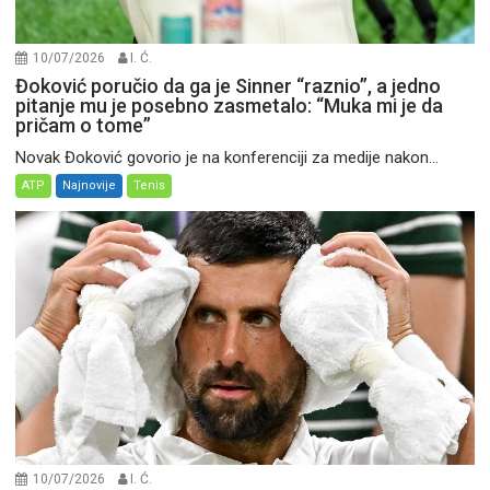
10/07/2026
I. Ć.
Đoković poručio da ga je Sinner “raznio”, a jedno
pitanje mu je posebno zasmetalo: “Muka mi je da
pričam o tome”
Novak Đoković govorio je na konferenciji za medije nakon...
ATP
Najnovije
Tenis
10/07/2026
I. Ć.