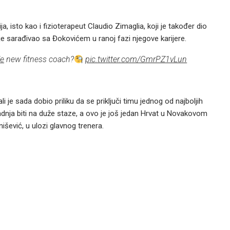
ja, isto kao i fizioterapeut Claudio Zimaglia, koji je također dio
je sarađivao sa Đokovićem u ranoj fazi njegove karijere.
e
new fitness coach?
pic.twitter.com/GmrPZ1vLun
i je sada dobio priliku da se priključi timu jednog od najboljih
adnja biti na duže staze, a ovo je još jedan Hrvat u Novakovom
šević, u ulozi glavnog trenera.