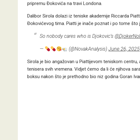
pripremu Đokovića na travi Londona.
Dalibor Sirola dolazi iz teniske akademije Riccarda Piatti
Đokovićevog tima. Piatti je inače poznat i po tome što 
So nobody cares who is Djokovic’s
@DjokerNol
—
(@NovakAnalysis)
June 26, 2025
Sirola je bio angažovan u Piattijevom teniskom centru, al
tenisera svih vremena. Vidjet ćemo da li će njihova sar
boksu nakon što je prethodno bio niz godina Goran Ivani