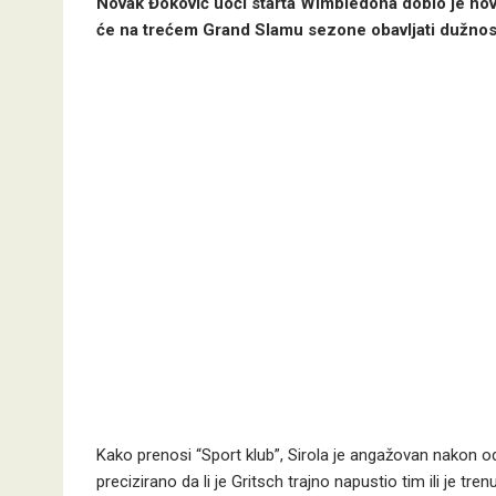
Novak Đoković uoči starta Wimbledona dobio je novo 
će na trećem Grand Slamu sezone obavljati dužnos
Kako prenosi “Sport klub”, Sirola je angažovan nakon 
precizirano da li je Gritsch trajno napustio tim ili je tre