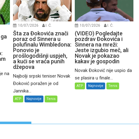
10/07/2026
I. Ć.
10/07/2026
I. Ć.
Šta za Đokovića znači
(VIDEO) Pogledajte
 ga
poraz od Sinnera u
pozdrav Đokovića i
polufinalu Wimbledona:
Sinnera na mreži:
Ponovio je
Jeste izgubio meč, ali
:
prošlogodišnji uspjeh,
Novak je pokazao
čam
a kući se vraća punih
kakav je gospodin
džepova
Novak Đoković nije uspio da
je na
Najbolji srpski teniser Novak
se plasira u finale...
Đoković poražen je od
ATP
Najnovije
Tenis
Jannika...
ATP
Najnovije
Tenis