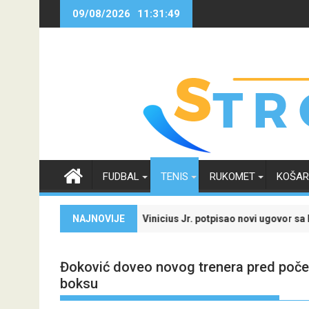
Skip
09/08/2026
11:31:49
to
content
FUDBAL
TENIS
RUKOMET
KOŠA
 iskoristi jedinstvenu ponudu
Vinicius Jr. potpisao novi ugovor sa Real Madridom i
NAJNOVIJE
Đoković doveo novog trenera pred poč
boksu