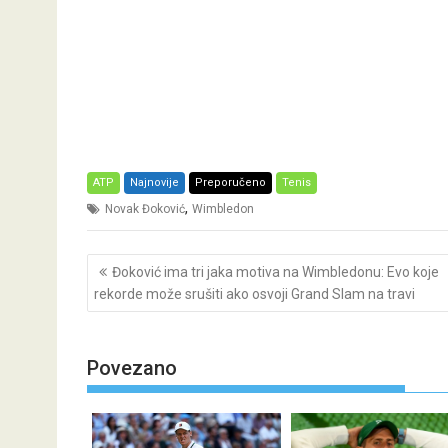
ATP
Najnovije
Preporučeno
Tenis
,
Novak Đoković
Wimbledon
Post
Đoković ima tri jaka motiva na Wimbledonu: Evo koje
navigation
rekorde može srušiti ako osvoji Grand Slam na travi
Povezano