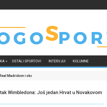
RKA
OSTALI SPORTOVI
INTERVJUI
KOLUMNE
 okončao neizvijesnost oko svoje budućnosti
Evropski četvrtak zanimljiviji uz Meridian: Isprati borbu za g
D
etak Wimbledona: Još jedan Hrvat u Novakovom