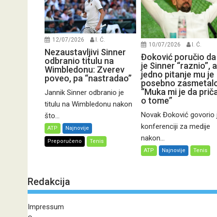
12/07/2026
I. Ć.
10/07/2026
I. Ć.
Nezaustavljivi Sinner
Đoković poručio da
odbranio titulu na
je Sinner “raznio”, a
Wimbledonu: Zverev
jedno pitanje mu je
poveo, pa “nastradao”
posebno zasmetalo
“Muka mi je da pri
Jannik Sinner odbranio je
o tome”
titulu na Wimbledonu nakon
Novak Đoković govorio 
što...
konferenciji za medije
ATP
Najnovije
nakon...
Preporučeno
Tenis
ATP
Najnovije
Tenis
Redakcija
Impressum