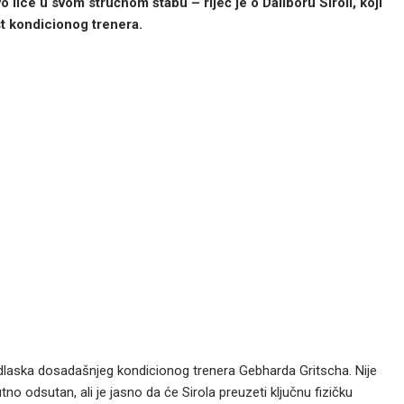
lice u svom stručnom štabu – riječ je o Daliboru Siroli, koji
t kondicionog trenera.
odlaska dosadašnjeg kondicionog trenera Gebharda Gritscha. Nije
nutno odsutan, ali je jasno da će Sirola preuzeti ključnu fizičku