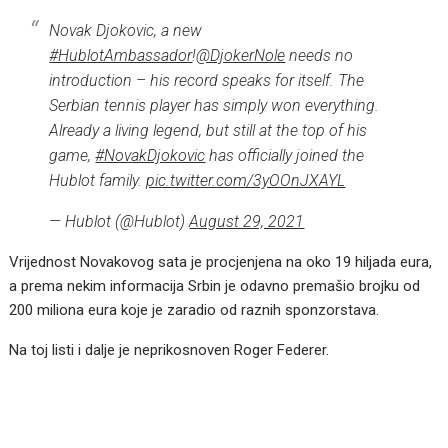
Novak Djokovic, a new
#HublotAmbassador
!
@DjokerNole
needs no
introduction – his record speaks for itself. The
Serbian tennis player has simply won everything.
Already a living legend, but still at the top of his
game,
#NovakDjokovic
has officially joined the
Hublot family.
pic.twitter.com/3yOOnJXAYL
— Hublot (@Hublot)
August 29, 2021
Vrijednost Novakovog sata je procjenjena na oko 19 hiljada eura,
a prema nekim informacija Srbin je odavno premašio brojku od
200 miliona eura koje je zaradio od raznih sponzorstava.
Na toj listi i dalje je neprikosnoven Roger Federer.