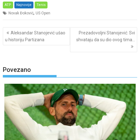
ATP
Najnovije
Tenis
,
Novak Đoković
US Open
Post
Aleksandar Stanojević ušao
Prezadovoljni Stanojević: Svi
navigation
u historiju Partizana
shvataju da su dio ovog tima…
Povezano