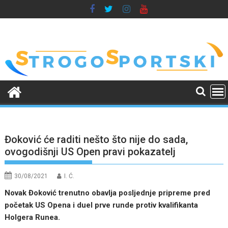
Skip
to
content
Đoković će raditi nešto što nije do sada,
ovogodišnji US Open pravi pokazatelj
30/08/2021
I. Ć.
Novak Đoković trenutno obavlja posljednje pripreme pred
početak US Opena i duel prve runde protiv kvalifikanta
Holgera Runea.