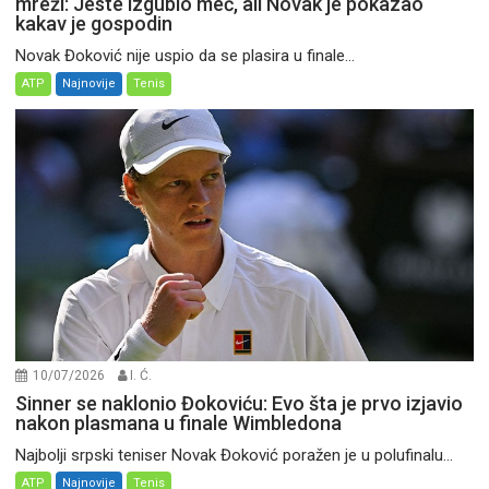
mreži: Jeste izgubio meč, ali Novak je pokazao
kakav je gospodin
Novak Đoković nije uspio da se plasira u finale...
ATP
Najnovije
Tenis
10/07/2026
I. Ć.
Sinner se naklonio Đokoviću: Evo šta je prvo izjavio
nakon plasmana u finale Wimbledona
Najbolji srpski teniser Novak Đoković poražen je u polufinalu...
ATP
Najnovije
Tenis