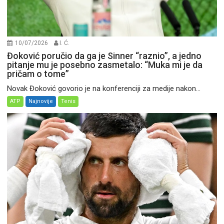
10/07/2026
I. Ć.
Đoković poručio da ga je Sinner “raznio”, a jedno
pitanje mu je posebno zasmetalo: “Muka mi je da
pričam o tome”
Novak Đoković govorio je na konferenciji za medije nakon...
ATP
Najnovije
Tenis