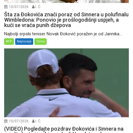
10/07/2026
I. Ć.
Šta za Đokovića znači poraz od Sinnera u polufinalu
Wimbledona: Ponovio je prošlogodišnji uspjeh, a
kući se vraća punih džepova
Najbolji srpski teniser Novak Đoković poražen je od Jannika...
ATP
Najnovije
Tenis
10/07/2026
I. Ć.
(VIDEO) Pogledajte pozdrav Đokovića i Sinnera na