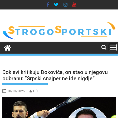
Skip
to
content
Dok svi kritikuju Đokovića, on stao u njegovu
odbranu: “Srpski snajper ne ide nigdje”
10/03/2025
I. Ć.