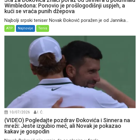
Wimbledona: Ponovio je prošlogodišnji uspjeh, a
kući se vraća punih džepova
Najbolji srpski teniser Novak Đoković poražen je od Jannika...
ATP
Najnovije
Tenis
10/07/2026
I. Ć.
(VIDEO) Pogledajte pozdrav Đokovića i Sinnera na
mreži: Jeste izgubio meč, ali Novak je pokazao
kakav je gospodin