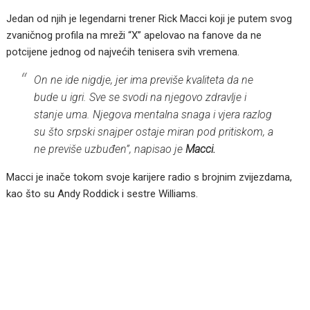
Jedan od njih je legendarni trener Rick Macci koji je putem svog
zvaničnog profila na mreži “X” apelovao na fanove da ne
potcijene jednog od najvećih tenisera svih vremena.
On ne ide nigdje, jer ima previše kvaliteta da ne
bude u igri. Sve se svodi na njegovo zdravlje i
stanje uma. Njegova mentalna snaga i vjera razlog
su što srpski snajper ostaje miran pod pritiskom, a
ne previše uzbuđen”, napisao je
Macci.
Macci je inače tokom svoje karijere radio s brojnim zvijezdama,
kao što su Andy Roddick i sestre Williams.