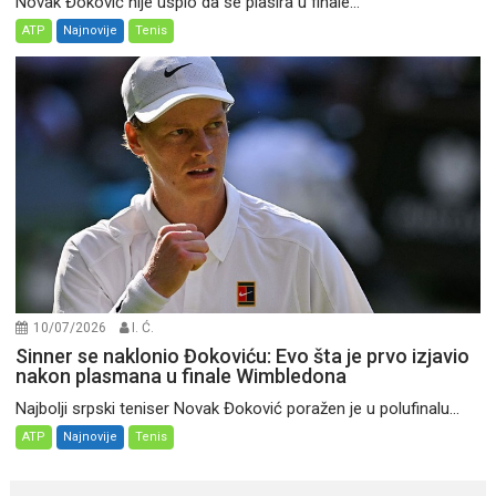
Novak Đoković nije uspio da se plasira u finale...
ATP
Najnovije
Tenis
10/07/2026
I. Ć.
Sinner se naklonio Đokoviću: Evo šta je prvo izjavio
nakon plasmana u finale Wimbledona
Najbolji srpski teniser Novak Đoković poražen je u polufinalu...
ATP
Najnovije
Tenis