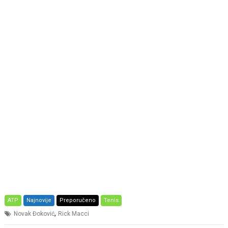
ATP
Najnovije
Preporučeno
Tenis
,
Novak Đoković
Rick Macci