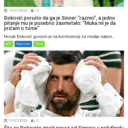
10/07/2026
I. Ć.
Đoković poručio da ga je Sinner “raznio”, a jedno
pitanje mu je posebno zasmetalo: “Muka mi je da
pričam o tome”
Novak Đoković govorio je na konferenciji za medije nakon...
ATP
Najnovije
Tenis
10/07/2026
I. Ć.
Šta za Đokovića znači poraz od Sinnera u polufinalu