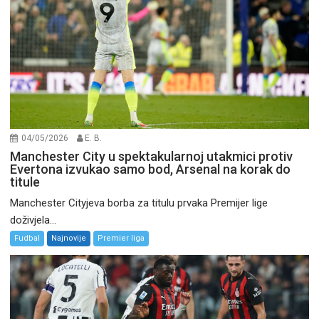
04/05/2026
E. B.
Manchester City u spektakularnoj utakmici protiv
Evertona izvukao samo bod, Arsenal na korak do
titule
Manchester Cityjeva borba za titulu prvaka Premijer lige
doživjela...
Fudbal
Najnovije
Premier liga