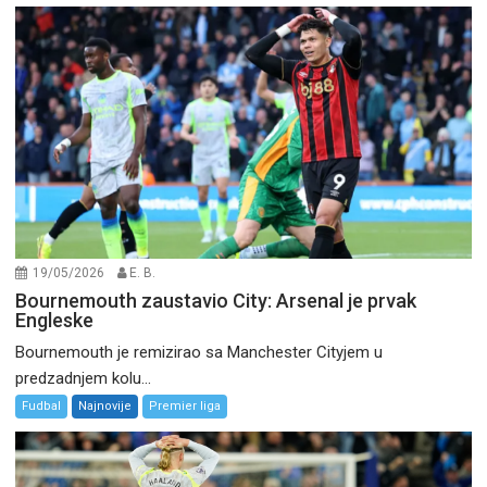
19/05/2026
E. B.
Bournemouth zaustavio City: Arsenal je prvak
Engleske
Bournemouth je remizirao sa Manchester Cityjem u
predzadnjem kolu...
Fudbal
Najnovije
Premier liga