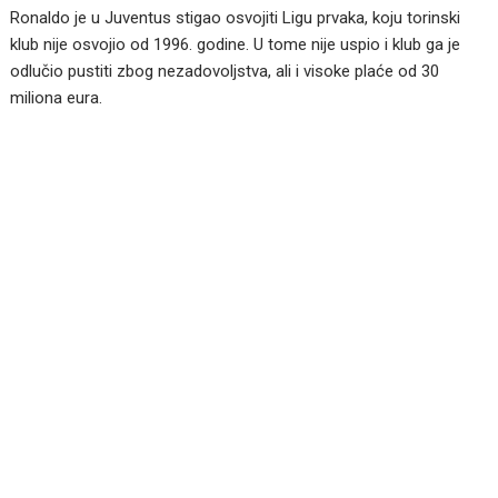
Ronaldo je u Juventus stigao osvojiti Ligu prvaka, koju torinski
klub nije osvojio od 1996. godine. U tome nije uspio i klub ga je
odlučio pustiti zbog nezadovoljstva, ali i visoke plaće od 30
miliona eura.