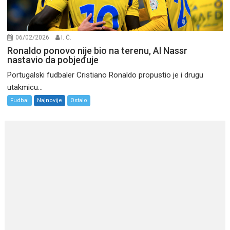
06/02/2026
I. Ć.
Ronaldo ponovo nije bio na terenu, Al Nassr
nastavio da pobjeđuje
Portugalski fudbaler Cristiano Ronaldo propustio je i drugu
utakmicu...
Fudbal
Najnovije
Ostalo