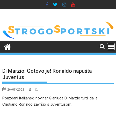
Skip
to
content
Di Marzio: Gotovo je! Ronaldo napušta
Juventus
26/08/2021
I. Ć.
Pouzdani italijanski novinar Gianluca Di Marzio tvrdi da je
Cristiano Ronaldo završio s Juventusom.