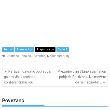
Fudbal
Premier liga
Preporučeno
Serie A
,
,
Cristiano Ronaldo
Juventus
Manchester City
Post
Partizan uzvratio pobjedu s
Prezadovoljni Stanojević nakon
navigation
golom više i prošao u
pobjede Partizana: Ne možete
Konferencijsku ligu
da ne “izginete”…
Povezano