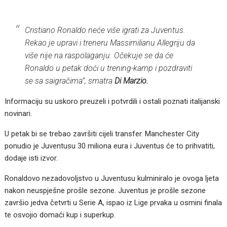
Cristiano Ronaldo neće više igrati za Juventus.
Rekao je upravi i treneru Massimilianu Allegriju da
više nije na raspolaganju. Očekuje se da će
Ronaldo u petak doći u trening-kamp i pozdraviti
se sa saigračima”, smatra
Di Marzio.
Informaciju su uskoro preuzeli i potvrdili i ostali poznati italijanski
novinari.
U petak bi se trebao završiti cijeli transfer. Manchester City
ponudio je Juventusu 30 miliona eura i Juventus će to prihvatiti,
dodaje isti izvor.
Ronaldovo nezadovoljstvo u Juventusu kulminiralo je ovoga ljeta
nakon neuspješne prošle sezone. Juventus je prošle sezone
završio jedva četvrti u Serie A, ispao iz Lige prvaka u osmini finala
te osvojio domaći kup i superkup.