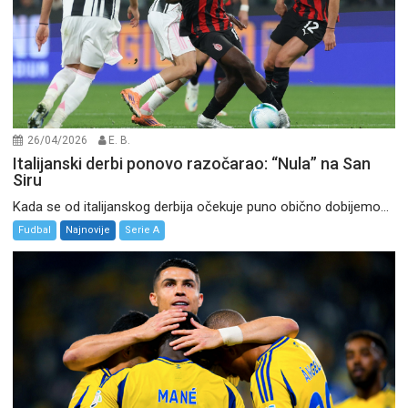
26/04/2026
E. B.
Italijanski derbi ponovo razočarao: “Nula” na San
Siru
Kada se od italijanskog derbija očekuje puno obično dobijemo...
Fudbal
Najnovije
Serie A