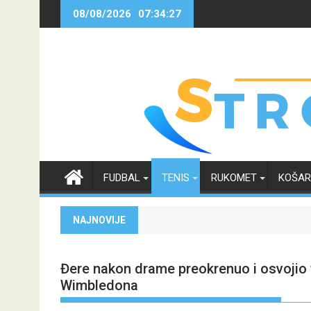
Skip
08/08/2026
07:34:28
to
content
FUDBAL
TENIS
RUKOMET
KOŠA
NAJNOVIJE
Đere nakon drame preokrenuo i osvojio t
Wimbledona