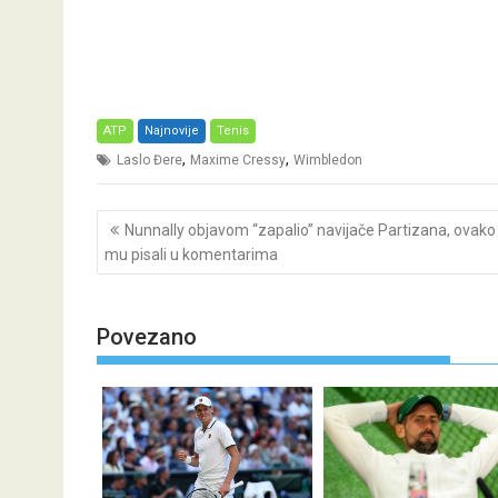
ATP
Najnovije
Tenis
,
,
Laslo Đere
Maxime Cressy
Wimbledon
Post
Nunnally objavom “zapalio” navijače Partizana, ovako
navigation
mu pisali u komentarima
Povezano