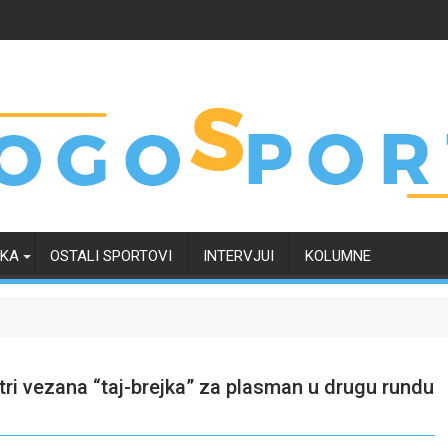
RKA
OSTALI SPORTOVI
INTERVJUI
KOLUMNE
ri vezana “taj-brejka” za plasman u drugu rundu