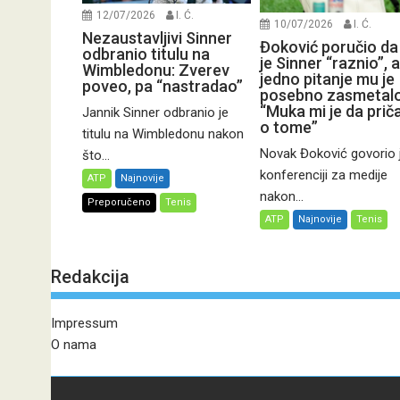
12/07/2026
I. Ć.
10/07/2026
I. Ć.
Nezaustavljivi Sinner
Đoković poručio da
odbranio titulu na
je Sinner “raznio”, a
Wimbledonu: Zverev
jedno pitanje mu je
poveo, pa “nastradao”
posebno zasmetalo
“Muka mi je da pri
Jannik Sinner odbranio je
o tome”
titulu na Wimbledonu nakon
Novak Đoković govorio 
što...
konferenciji za medije
ATP
Najnovije
nakon...
Preporučeno
Tenis
ATP
Najnovije
Tenis
Redakcija
Impressum
O nama