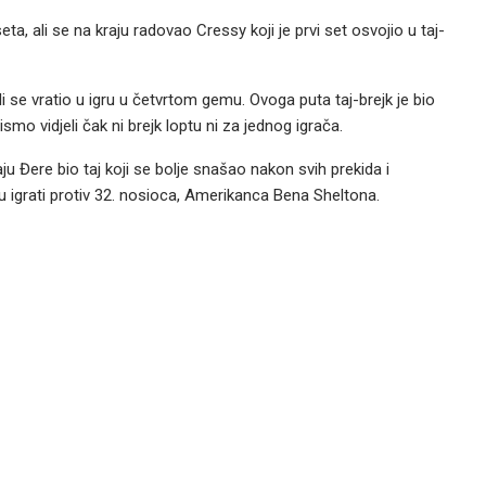
a, ali se na kraju radovao Cressy koji je prvi set osvojio u taj-
i se vratio u igru u četvrtom gemu. Ovoga puta taj-brejk je bio
mo vidjeli čak ni brejk loptu ni za jednog igrača.
aju Đere bio taj koji se bolje snašao nakon svih prekida i
u igrati protiv 32. nosioca, Amerikanca Bena Sheltona.