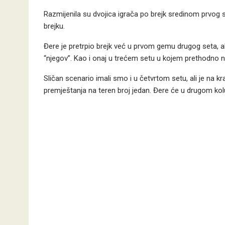
Razmijenila su dvojica igrača po brejk sredinom prvog set
brejku.
Đere je pretrpio brejk već u prvom gemu drugog seta, al
“njegov”. Kao i onaj u trećem setu u kojem prethodno nis
Sličan scenario imali smo i u četvrtom setu, ali je na kr
premještanja na teren broj jedan. Đere će u drugom kol