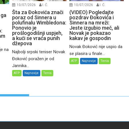
10/07/2026
I. Ć.
10/07/2026
I. Ć.
Šta za Đokovića znači
(VIDEO) Pogledajte
 ga
poraz od Sinnera u
pozdrav Đokovića i
polufinalu Wimbledona:
Sinnera na mreži:
Ponovio je
Jeste izgubio meč, ali
:
prošlogodišnji uspjeh,
Novak je pokazao
čam
a kući se vraća punih
kakav je gospodin
džepova
Novak Đoković nije uspio da
je na
Najbolji srpski teniser Novak
se plasira u finale...
Đoković poražen je od
ATP
Najnovije
Tenis
Jannika...
ATP
Najnovije
Tenis