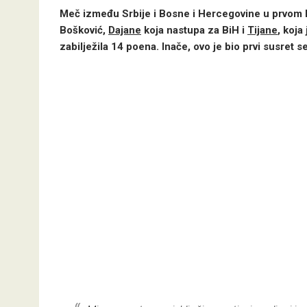
Meč između Srbije i Bosne i Hercegovine u prvom ko
Bošković,
Dajane
koja nastupa za BiH i
Tijane
, koja
zabilježila 14 poena. Inače, ovo je bio prvi susret 