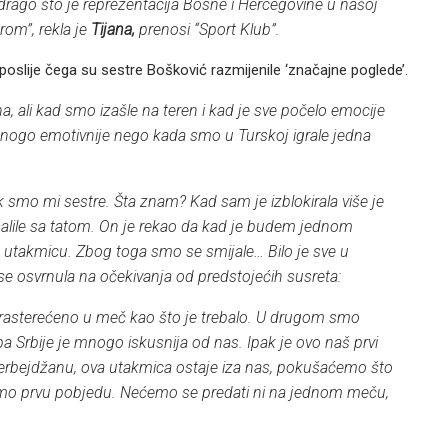
e drago što je reprezentacija Bosne i Hercegovine u našoj
rom”, rekla je
Tijana,
prenosi “Sport Klub”.
oslije čega su sestre Bošković razmijenile ‘značajne poglede’.
a, ali kad smo izašle na teren i kad je sve počelo emocije
mnogo emotivnije nego kada smo u Turskoj igrale jedna
k smo mi sestre. Šta znam? Kad sam je izblokirala više je
šalile sa tatom. On je rekao da kad je budem jednom
m utakmicu. Zbog toga smo se smijale… Bilo je sve u
se osvrnula na očekivanja od predstojećih susreta:
 rasterećeno u meč kao što je trebalo. U drugom smo
a Srbije je mnogo iskusnija od nas. Ipak je ovo naš prvi
rbejdžanu, ova utakmica ostaje iza nas, pokušaćemo što
rimo prvu pobjedu. Nećemo se predati ni na jednom meču,