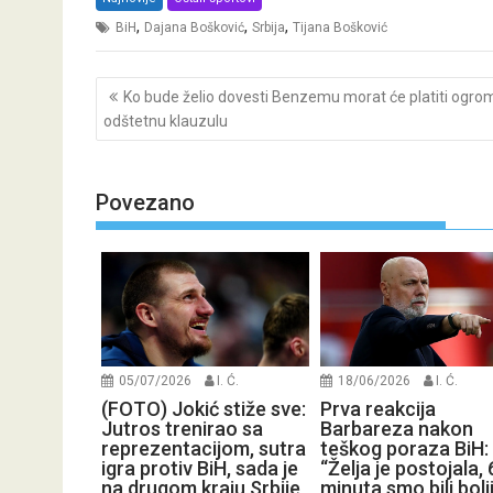
,
,
,
BiH
Dajana Bošković
Srbija
Tijana Bošković
Post
Ko bude želio dovesti Benzemu morat će platiti ogr
navigation
odštetnu klauzulu
Povezano
05/07/2026
I. Ć.
18/06/2026
I. Ć.
(FOTO) Jokić stiže sve:
Prva reakcija
Jutros trenirao sa
Barbareza nakon
reprezentacijom, sutra
teškog poraza BiH:
igra protiv BiH, sada je
“Želja je postojala, 
na drugom kraju Srbije
minuta smo bili bolj