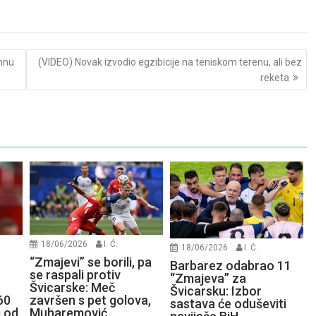
omnu
(VIDEO) Novak izvodio egzibicije na teniskom terenu, ali bez
reketa
18/06/2026
I. Ć.
18/06/2026
I. Ć.
“Zmajevi” se borili, pa
Barbarez odabrao 11
se raspali protiv
“Zmajeva” za
Švicarske: Meč
Švicarsku: Izbor
60
završen s pet golova,
sastava će oduševiti
i od
Muharemović