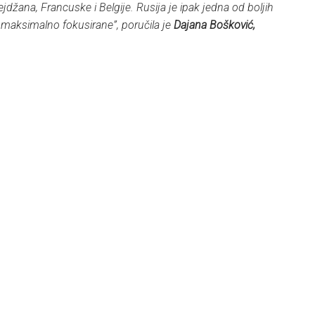
jdžana, Francuske i Belgije. Rusija je ipak jedna od boljih
maksimalno fokusirane”, poručila je
Dajana Bošković,