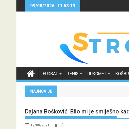
Skip
09/08/2026
11:53:20
to
content
FUDBAL
TENIS
RUKOMET
KOŠA
NAJNOVIJE
Dajana Bošković: Bilo mi je smiješno ka
19/08/2021
I. Ć.