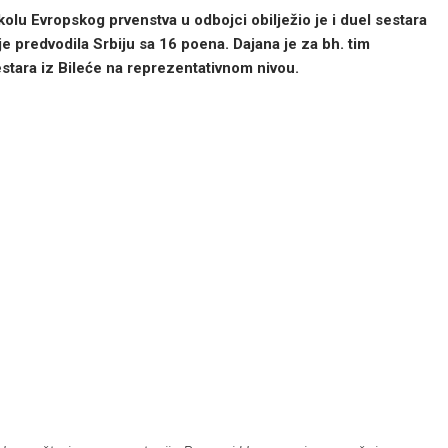
lu Evropskog prvenstva u odbojci obilježio je i duel sestara
 je predvodila Srbiju sa 16 poena.
Dajana je za bh. tim
sestara iz Bileće na reprezentativnom nivou.