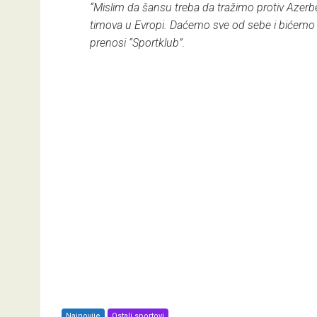
“Mislim da šansu treba da tražimo protiv Azerbe
timova u Evropi. Daćemo sve od sebe i bićemo 
prenosi “Sportklub”.
Najnovije
Ostali sportovi