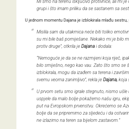
Mi smo na terenu isključivo protivnice, ali mi j
grupi i što imam priliku da se sastanem sa sest
U jednom momentu Dajana je izblokirala mlađu sestru, p
Mislila sam da utakmica neće biti toliko emotivn
su mi bile baš pomiješane. Nekako mi je bilo 
protiv druge”, otkrila je
Dajana
i dodala:
“Nemoguće je da se ne razmijeni koja riječ, ipa
bilo smiješno, nego kao vau. Zato što smo se 
izblokirala, mogu da izađem sa terena i završi
svemu veoma zanimljivo”, rekla je
Dajana,
koja 
U prvom setu smo igrale stegnuto, nismo ušle
uspjele da malo bolje pokažemo našu igru, ekip
put na Evropskom prvenstvu. Okrećemo se Aze
bolje da se pripremimo za sljedeću i da ostva
ne izlazimo na teren sa bijelom zastavom.”