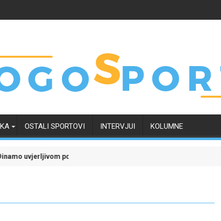
RKA
OSTALI SPORTOVI
INTERVJUI
KOLUMNE
 najveće kvote
jivom pobjedom savladao Kaunu Žalgiris i učvrstio šanse za kvalifik
Liga šampiona uz pok