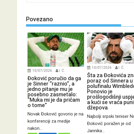
navigation
Povezano
10/07/2026
I. Ć.
10/07/2026
I. Ć.
Šta za Đokovića zn
Đoković poručio da ga
poraz od Sinnera u
je Sinner “raznio”, a
polufinalu Wimbled
jedno pitanje mu je
Ponovio je
posebno zasmetalo:
prošlogodišnji uspj
“Muka mi je da pričam
a kući se vraća pun
o tome”
džepova
Novak Đoković govorio je na
Najbolji srpski teniser 
konferenciji za medije
Đoković poražen je od
nakon...
Jannika...