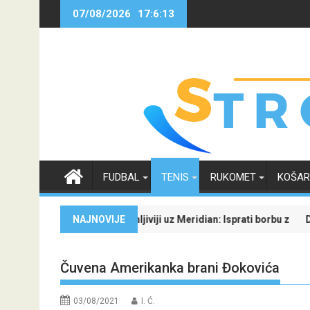
Skip
07/08/2026
17:6:14
to
content
FUDBAL
TENIS
RUKOMET
KOŠA
zvijesnost oko svoje budućnosti
ki četvrtak zanimljiviji uz Meridian: Isprati borbu za grupnu fazu uz
NAJNOVIJE
Dinamo uvjerl
Čuvena Amerikanka brani Đokovića
03/08/2021
I. Ć.