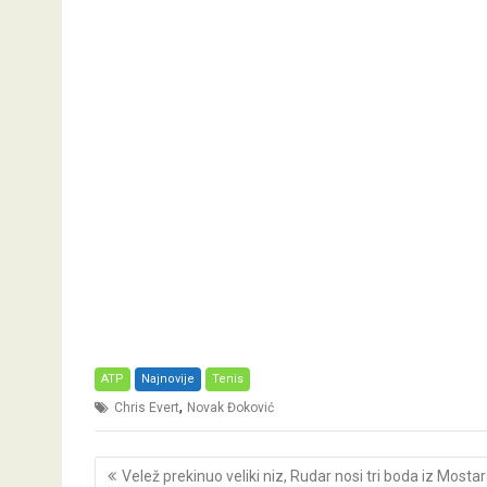
ATP
Najnovije
Tenis
,
Chris Evert
Novak Đoković
Post
Velež prekinuo veliki niz, Rudar nosi tri boda iz Mosta