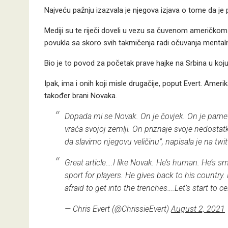
Najveću pažnju izazvala je njegova izjava o tome da je p
Mediji su te riječi doveli u vezu sa čuvenom američko
povukla sa skoro svih takmičenja radi očuvanja mentaln
Bio je to povod za početak prave hajke na Srbina u koju s
Ipak, ima i onih koji misle drugačije, poput Evert. Ameri
također brani Novaka.
Dopada mi se Novak. On je čovjek. On je pameta
vraća svojoj zemlji. On priznaje svoje nedostatk
da slavimo njegovu veličinu”
, napisala je na tw
Great article….I like Novak. He’s human. He’s s
sport for players. He gives back to his countr
afraid to get into the trenches….Let’s start to 
— Chris Evert (@ChrissieEvert)
August 2, 2021