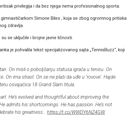
ritisak privilegija i da bez njega nema profesionalnog sporta.
m gimnastičarkom Simone Biles , koja se zbog ogromnog pritiska
og zdravlja.
u se uključile i brojne javne ličnosti.
kanka je pohvalila tekst specijalizovanog sajta „TennisBuzz“, koji
n. On misli o poboljšanju statusa igrača u tenisu. On
e. On ima strast. On se ne plaši da uđe u ‘rovove’. Hajde
itteru osvajačica 18 Grand Slam titula.
mart. He’s evolved and thoughtful about improving the
y. He admits his shortcomings. He has passion. He’s not
celebrate his greatness…
https://t.co/WWDY6NZ4GW