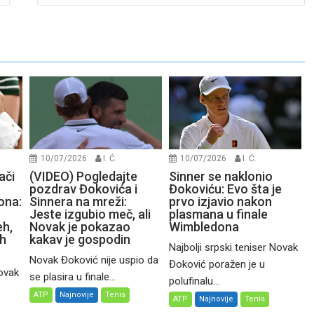
10/07/2026
I. Ć.
10/07/2026
I. Ć.
ači
(VIDEO) Pogledajte
Sinner se naklonio
pozdrav Đokovića i
Đokoviću: Evo šta je
ona:
Sinnera na mreži:
prvo izjavio nakon
Jeste izgubio meč, ali
plasmana u finale
eh,
Novak je pokazao
Wimbledona
ih
kakav je gospodin
Najbolji srpski teniser Novak
Novak Đoković nije uspio da
Đoković poražen je u
Novak
se plasira u finale...
polufinalu...
ATP
Najnovije
Tenis
ATP
Najnovije
Tenis