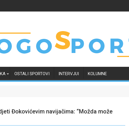
RKA
OSTALI SPORTOVI
INTERVJUI
KOLUMNE
idjeti Đokovićevim navijačima: “Možda može