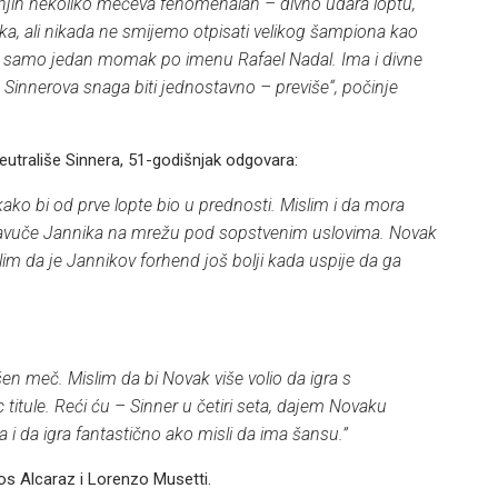
ednjih nekoliko mečeva fenomenalan – divno udara loptu,
ka, ali nikada ne smijemo otpisati velikog šampiona kao
 ima samo jedan momak po imenu Rafael Nadal. Ima i divne
 Sinnerova snaga biti jednostavno – previše“, počinje
eutrališe Sinnera, 51-godišnjak odgovara:
ako bi od prve lopte bio u prednosti. Mislim i da mora
 navuče Jannika na mrežu pod sopstvenim uslovima. Novak
lim da je Jannikov forhend još bolji kada uspije da ga
n meč. Mislim da bi Novak više volio da igra s
 titule. Reći ću – Sinner u četiri seta, dajem Novaku
 da igra fantastično ako misli da ima šansu.”
os Alcaraz i Lorenzo Musetti.