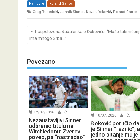
Najnovije
Roland Garros
,
,
,
Greg Rusedski
Jannik Sinner
Novak Đoković
Roland Garros
Post
Raspoložena Sabalenka o Đokoviću: “Može takmičenje,
navigation
ima mnogo Srba…”
Povezano
12/07/2026
I. Ć.
10/07/2026
I. Ć.
Nezaustavljivi Sinner
Đoković poručio da
odbranio titulu na
je Sinner “raznio”, a
Wimbledonu: Zverev
jedno pitanje mu je
poveo, pa “nastradao”