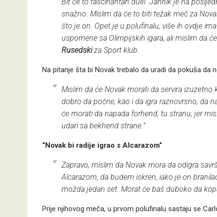
Bit će to fascinantan duel. Jannik je na poslj
snažno. Mislim da će to biti težak meč za Nova
što je on. Opet je u polufinalu, više ih ovdje
uspomene sa Olimpijskih igara, ali mislim da će
Rusedski
za Sport klub.
Na pitanje šta bi Novak trebalo da uradi da pokuša da n
Mislim da će Novak morati da servira izuzetno k
dobro da počne, kao i da igra raznovrsno, da
će morati da napada forhend, tu stranu, jer mis
udari sa bekhend strane.”
“Novak bi radije igrao s Alcarazom”
Zapravo, mislim da Novak mora da odigra savrše
Alcarazom, da budem iskren, iako je on branilac
možda jedan set. Morat će baš duboko da kopa i
Prije njihovog meča, u prvom polufinalu sastaju se Carl