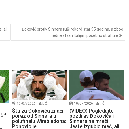
 ali
Đoković protiv Sinnera ruši rekord star 95 godina, a zbog
jedne stvari Italijan posebno strahuje
10/07/2026
I. Ć.
10/07/2026
I. Ć.
Šta za Đokovića znači
(VIDEO) Pogledajte
 ga
poraz od Sinnera u
pozdrav Đokovića i
polufinalu Wimbledona:
Sinnera na mreži:
Ponovio je
Jeste izgubio meč, ali