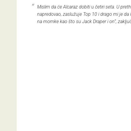
Mislim da će Alcaraz dobiti u četiri seta. U p
napredovao, zaslužuje Top 10 i drago mi je da i
na momke kao što su Jack Draper i on“, zaklju