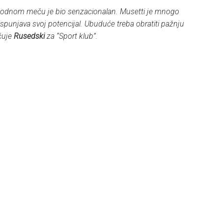
rethodnom meču je bio senzacionalan. Musetti je mnogo
spunjava svoj potencijal. Ubuduće treba obratiti pažnju
čuje
Rusedski
za “Sport klub”.