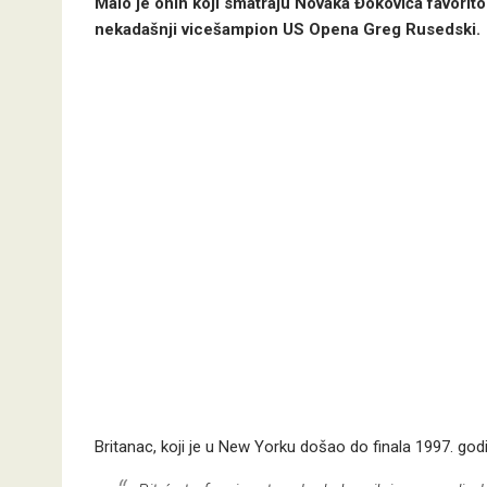
Malo je onih koji smatraju Novaka Đokovića favori
nekadašnji vicešampion US Opena Greg Rusedski.
Britanac, koji je u New Yorku došao do finala 1997. god