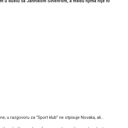
tom u duelu sa Jannikom Sinenrom, a među njima nije ni
ine, u razgovoru za “Sport klub” ne otpisuje Novaka, ali…