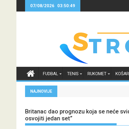
Skip
07/08/2026
03:50:50
to
content
FUDBAL
TENIS
RUKOMET
KOŠA
NAJNOVIJE
Britanac dao prognozu koja se neće sv
osvojiti jedan set”