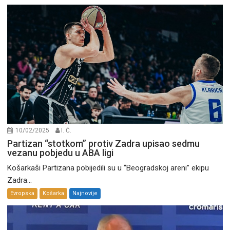
10/02/2025
I. Ć.
Partizan “stotkom” protiv Zadra upisao sedmu
vezanu pobjedu u ABA ligi
Košarkaši Partizana pobijedili su u “Beogradskoj areni” ekipu
Zadra...
Evropska
Košarka
Najnovije