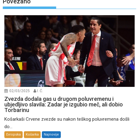
Povezano
02/03/2025
I. Ć.
Zvezda dodala gas u drugom poluvremenu i
ubjedljivo slavila: Zadar je izgubio meč, ali dobio
Torbarinu
Košarkaši Crvene zvezde su nakon teškog poluvremena došli
do...
Evropska
Košarka
Najnovije