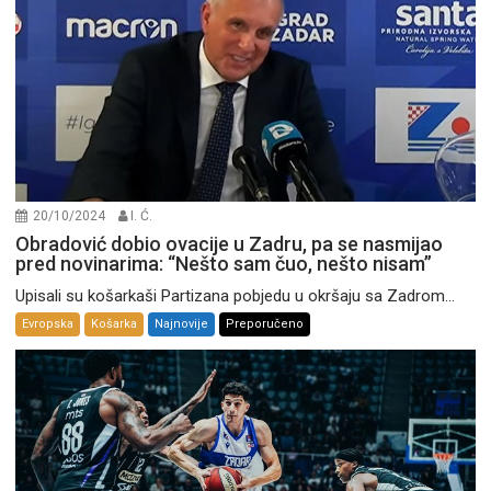
20/10/2024
I. Ć.
Obradović dobio ovacije u Zadru, pa se nasmijao
pred novinarima: “Nešto sam čuo, nešto nisam”
Upisali su košarkaši Partizana pobjedu u okršaju sa Zadrom...
Evropska
Košarka
Najnovije
Preporučeno