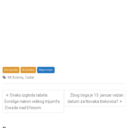
Evropska
Košarka
Najnovije
,
KK Bosna
Zadar
Post
Ovako izgleda tabela
Zbog čega je 15. januar važan
navigation
Evrolige nakon velikog trijumfa
datum za Novaka Đokovića?
Zvezde nad Efesom