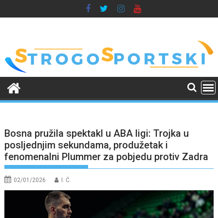
Skip
to
content
Bosna pružila spektakl u ABA ligi: Trojka u
posljednjim sekundama, produžetak i
fenomenalni Plummer za pobjedu protiv Zadra
02/01/2026
I. Ć.