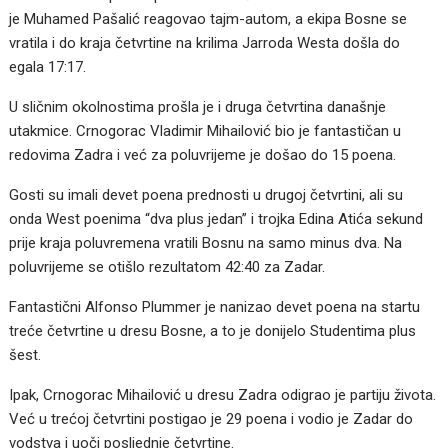
je Muhamed Pašalić reagovao tajm-autom, a ekipa Bosne se
vratila i do kraja četvrtine na krilima Jarroda Westa došla do
egala 17:17.
U sličnim okolnostima prošla je i druga četvrtina današnje
utakmice. Crnogorac Vladimir Mihailović bio je fantastičan u
redovima Zadra i već za poluvrijeme je došao do 15 poena.
Gosti su imali devet poena prednosti u drugoj četvrtini, ali su
onda West poenima “dva plus jedan” i trojka Edina Atića sekund
prije kraja poluvremena vratili Bosnu na samo minus dva. Na
poluvrijeme se otišlo rezultatom 42:40 za Zadar.
Fantastični Alfonso Plummer je nanizao devet poena na startu
treće četvrtine u dresu Bosne, a to je donijelo Studentima plus
šest.
Ipak, Crnogorac Mihailović u dresu Zadra odigrao je partiju života.
Već u trećoj četvrtini postigao je 29 poena i vodio je Zadar do
vodstva i uoči posljednje četvrtine.