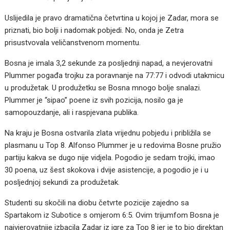
Uslijedila je pravo dramatična četvrtina u kojoj je Zadar, mora se
priznati, bio bolji i nadomak pobjedi. No, onda je Zetra
prisustvovala veličanstvenom momentu.
Bosna je imala 3,2 sekunde za posljednji napad, a nevjerovatni
Plummer pogađa trojku za poravnanje na 77:77 i odvodi utakmicu
u produžetak. U produžetku se Bosna mnogo bolje snalazi.
Plummer je “sipao” poene iz svih pozicija, nosilo ga je
samopouzdanje, ali i raspjevana publika.
Na kraju je Bosna ostvarila zlata vrijednu pobjedu i približila se
plasmanu u Top 8. Alfonso Plummer je u redovima Bosne pružio
partiju kakva se dugo nije vidjela. Pogodio je sedam trojki, imao
30 poena, uz šest skokova i dvije asistencije, a pogodio je i u
posljednjoj sekundi za produžetak.
Studenti su skočili na diobu četvrte pozicije zajedno sa
Spartakom iz Subotice s omjerom 6:5. Ovim trijumfom Bosna je
najvjerovatnije izbacila Zadar iz igre za Top 8 jer je to bio direktan