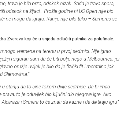
me, trava je bila brza, odskok nizak. Sada je trava spora,
viši odskok na šljaci… Prošle godine ni US Open nije bio
rači ne mogu da igraju. Ranije nije bilo tako – Sampras se
 Zvereva koji će u srijedu odlučiti putnika za polufinale.
o mnogo vremena na terenu u prvoj sedmici. Nije igrao
žiji i siguran sam da će biti bolje nego u Melbourneu, jer
no oružje uvijek je bilo da je fizički fit i mentalno jak
d Slamovima.”
su u stanju da to čine tokom dvije sedmice. Da bi imao
ava, to je oduvijek bio ključni dio njegove igre. Ako
 Alcaraza i Sinnera to će znati da kazne i da diktiraju igru”,