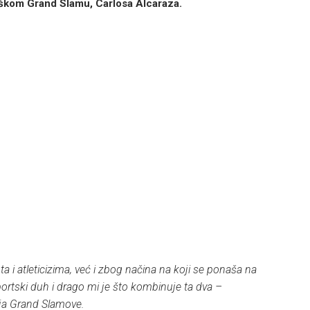
kaškom Grand Slamu, Carlosa Alcaraza.
a i atleticizima, već i zbog načina na koji se ponaša na
ortski duh i drago mi je što kombinuje ta dva –
aja Grand Slamove.