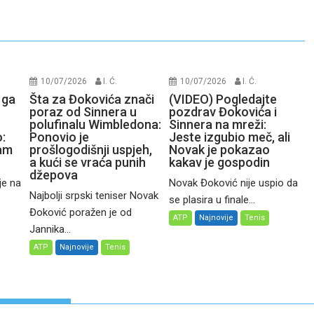
10/07/2026
I. Ć.
10/07/2026
I. Ć.
 ga
Šta za Đokovića znači
(VIDEO) Pogledajte
poraz od Sinnera u
pozdrav Đokovića i
polufinalu Wimbledona:
Sinnera na mreži:
:
Ponovio je
Jeste izgubio meč, ali
čam
prošlogodišnji uspjeh,
Novak je pokazao
a kući se vraća punih
kakav je gospodin
džepova
je na
Novak Đoković nije uspio da
Najbolji srpski teniser Novak
se plasira u finale...
Đoković poražen je od
ATP
Najnovije
Tenis
Jannika...
ATP
Najnovije
Tenis