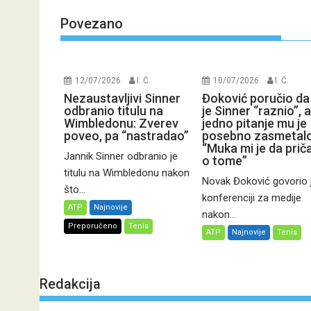
Povezano
12/07/2026
I. Ć.
10/07/2026
I. Ć.
Nezaustavljivi Sinner
Đoković poručio da
odbranio titulu na
je Sinner “raznio”, a
Wimbledonu: Zverev
jedno pitanje mu je
poveo, pa “nastradao”
posebno zasmetalo
“Muka mi je da pri
Jannik Sinner odbranio je
o tome”
titulu na Wimbledonu nakon
Novak Đoković govorio 
što...
konferenciji za medije
ATP
Najnovije
nakon...
Preporučeno
Tenis
ATP
Najnovije
Tenis
Redakcija