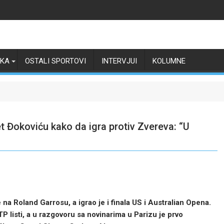
RKA
OSTALI SPORTOVI
INTERVJUI
KOLUMNE
 Đokoviću kako da igra protiv Zvereva: “U
a Roland Garrosu, a igrao je i finala US i Australian Opena.
 listi, a u razgovoru sa novinarima u Parizu je prvo