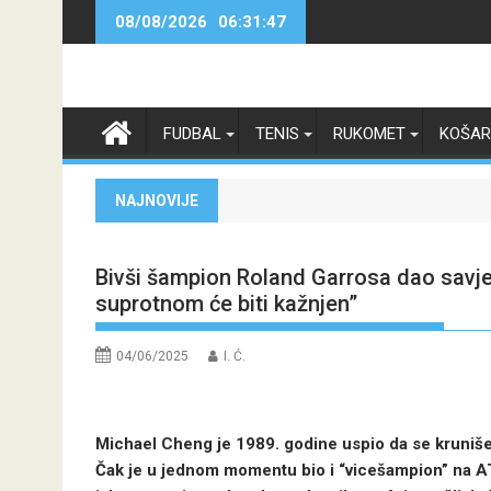
Skip
08/08/2026
06:31:47
to
content
FUDBAL
TENIS
RUKOMET
KOŠA
NAJNOVIJE
Bivši šampion Roland Garrosa dao savjet
suprotnom će biti kažnjen”
04/06/2025
I. Ć.
Michael Cheng je 1989. godine uspio da se kruniše n
Čak je u jednom momentu bio i “vicešampion” na ATP