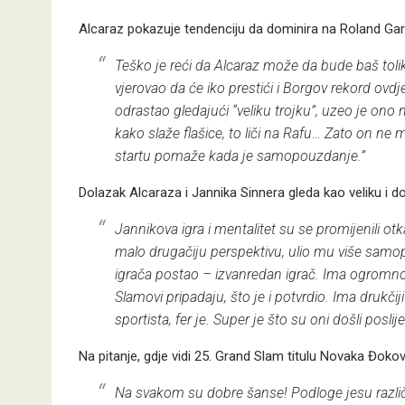
Alcaraz pokazuje tendenciju da dominira na Roland Garr
Teško je reći da Alcaraz može da bude baš tol
vjerovao da će iko prestići i Borgov rekord ovdj
odrastao gledajući “veliku trojku”, uzeo je ono
kako slaže flašice, to liči na Rafu… Zato on ne 
startu pomaže kada je samopouzdanje.”
Dolazak Alcaraza i Jannika Sinnera gleda kao veliku i do
Jannikova igra i mentalitet su se promijenili 
malo drugačiju perspektivu, ulio mu više samop
igrača postao – izvanredan igrač. Ima ogromn
Slamovi pripadaju, što je i potvrdio. Ima drukčiji s
sportista, fer je. Super je što su oni došli posli
Na pitanje, gdje vidi 25. Grand Slam titulu Novaka Đoko
Na svakom su dobre šanse! Podloge jesu različite