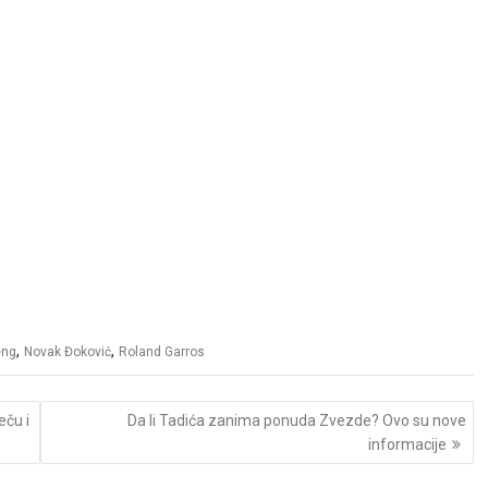
,
,
eng
Novak Đoković
Roland Garros
ču i
Da li Tadića zanima ponuda Zvezde? Ovo su nove
informacije