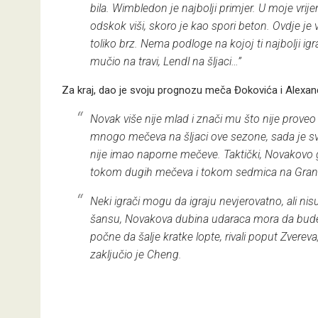
bila. Wimbledon je najbolji primjer. U moje vrije
odskok viši, skoro je kao spori beton. Ovdje je 
toliko brz. Nema podloge na kojoj ti najbolji ig
mučio na travi, Lendl na šljaci…”
Za kraj, dao je svoju prognozu meča Đokovića i Alexandra
Novak više nije mlad i znači mu što nije prove
mnogo mečeva na šljaci ove sezone, sada je svje
nije imao naporne mečeve. Taktički, Novakovo glav
tokom dugih mečeva i tokom sedmica na Gran
Neki igrači mogu da igraju nevjerovatno, ali ni
šansu, Novakova dubina udaraca mora da bude pr
počne da šalje kratke lopte, rivali poput Zvereva,
zaključio je Cheng.