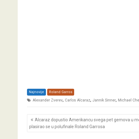
Najnovije
Roland Garros
,
,
,
Alexander Zverev
Carlos Alcaraz
Jannik Sinner
Michael Ch
Post
Alcaraz dopustio Amerikancu svega pet gemova u me
navigation
plasirao se u polufinale Roland Garrosa