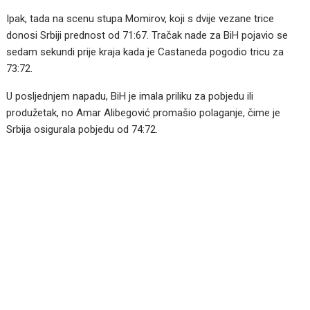
Ipak, tada na scenu stupa Momirov, koji s dvije vezane trice
donosi Srbiji prednost od 71:67. Tračak nade za BiH pojavio se
sedam sekundi prije kraja kada je Castaneda pogodio tricu za
73:72.
U posljednjem napadu, BiH je imala priliku za pobjedu ili
produžetak, no Amar Alibegović promašio polaganje, čime je
Srbija osigurala pobjedu od 74:72.