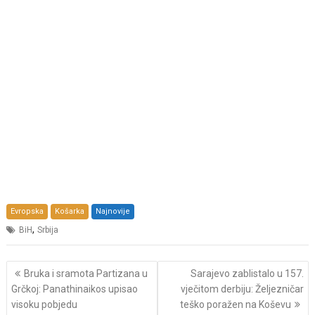
Evropska
Košarka
Najnovije
,
BiH
Srbija
Post
Bruka i sramota Partizana u
Sarajevo zablistalo u 157.
navigation
Grčkoj: Panathinaikos upisao
vječitom derbiju: Željezničar
visoku pobjedu
teško poražen na Koševu