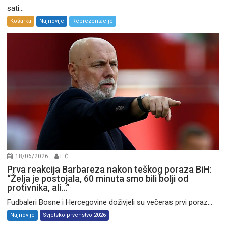
sati...
Košarka
Najnovije
Reprezentacije
18/06/2026
I. Ć.
Prva reakcija Barbareza nakon teškog poraza BiH:
“Želja je postojala, 60 minuta smo bili bolji od
protivnika, ali…”
Fudbaleri Bosne i Hercegovine doživjeli su večeras prvi poraz...
Najnovije
Svjetsko prvenstvo 2026