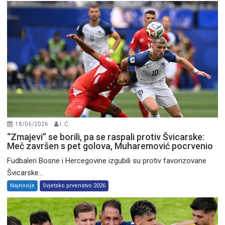
18/06/2026
I. Ć.
“Zmajevi” se borili, pa se raspali protiv Švicarske:
Meč završen s pet golova, Muharemović pocrvenio
Fudbaleri Bosne i Hercegovine izgubili su protiv favorizovane
Švicarske...
Najnovije
Svjetsko prvenstvo 2026