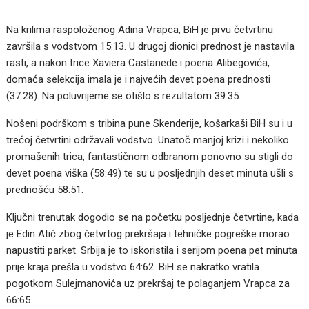
Na krilima raspoloženog Adina Vrapca, BiH je prvu četvrtinu
završila s vodstvom 15:13. U drugoj dionici prednost je nastavila
rasti, a nakon trice Xaviera Castanede i poena Alibegovića,
domaća selekcija imala je i najvećih devet poena prednosti
(37:28). Na poluvrijeme se otišlo s rezultatom 39:35.
Nošeni podrškom s tribina pune Skenderije, košarkaši BiH su i u
trećoj četvrtini održavali vodstvo. Unatoč manjoj krizi i nekoliko
promašenih trica, fantastičnom odbranom ponovno su stigli do
devet poena viška (58:49) te su u posljednjih deset minuta ušli s
prednošću 58:51.
Ključni trenutak dogodio se na početku posljednje četvrtine, kada
je Edin Atić zbog četvrtog prekršaja i tehničke pogreške morao
napustiti parket. Srbija je to iskoristila i serijom poena pet minuta
prije kraja prešla u vodstvo 64:62. BiH se nakratko vratila
pogotkom Sulejmanovića uz prekršaj te polaganjem Vrapca za
66:65.