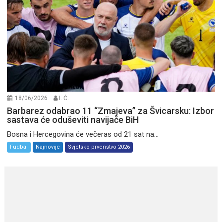
18/06/2026
I. Ć.
Barbarez odabrao 11 “Zmajeva” za Švicarsku: Izbor
sastava će oduševiti navijače BiH
Bosna i Hercegovina će večeras od 21 sat na...
Fudbal
Najnovije
Svjetsko prvenstvo 2026