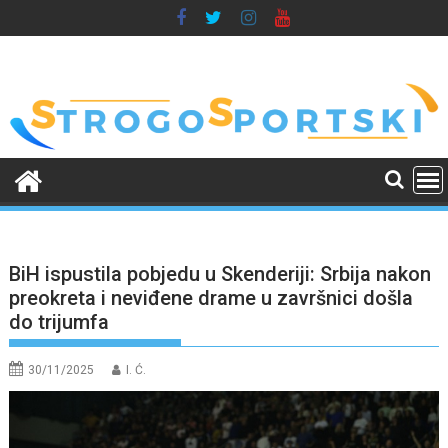
Skip
to
content
BiH ispustila pobjedu u Skenderiji: Srbija nakon
preokreta i neviđene drame u završnici došla
do trijumfa
30/11/2025
I. Ć.