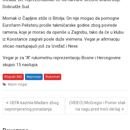
Dobrudže Sud.
Momak iz Čapljine stiže iz Bitolja. On nije mogao da pomogne
Eurofarm Pelisteru prošle takmičarske godine zbog povrede
ramena, koje je morao da operiše u Zagrebu, tako da će u klubu
iz Konstance zaigrati posle duže vremena. Vegar je afirmaciju
sticao nastupajući još za Izviđač i Nexe.
Vegar je za “A” rukometnu reprezentaciju Bosne i Hercegovine
skupio 15 nastupa.
Klupski INO
Najnovije
Rukomet
Marin Vegar
Post
UEFA kaznila Mađare zbog
(VIDEO) McGregor i Poirier stali
navigation
neprimjerenog ponašanja
na vagu pred treći okršaj