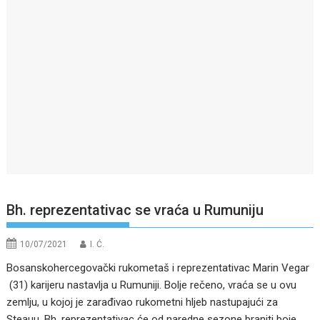
Bh. reprezentativac se vraća u Rumuniju
10/07/2021
I. Ć.
Bosanskohercegovački rukometaš i reprezentativac Marin Vegar
(31) karijeru nastavlja u Rumuniji. Bolje rečeno, vraća se u ovu
zemlju, u kojoj je zarađivao rukometni hljeb nastupajući za
Steauu. Bh. reprezentativac će od naredne sezone braniti boje