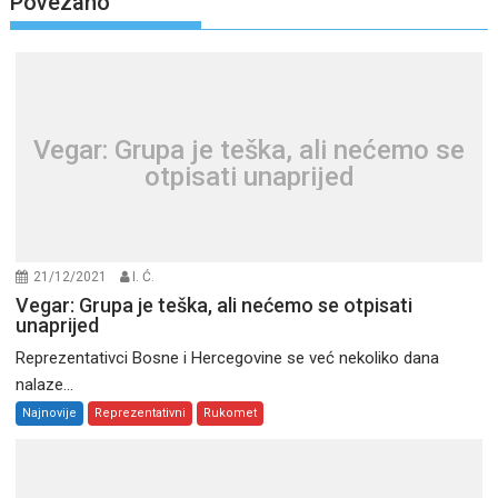
Povezano
Vegar: Grupa je teška, ali nećemo se
otpisati unaprijed
21/12/2021
I. Ć.
Vegar: Grupa je teška, ali nećemo se otpisati
unaprijed
Reprezentativci Bosne i Hercegovine se već nekoliko dana
nalaze...
Najnovije
Reprezentativni
Rukomet