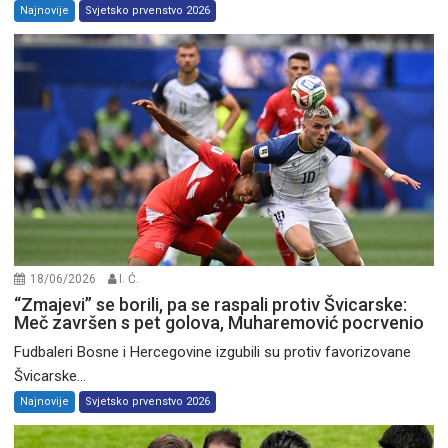
Najnovije
Svjetsko prvenstvo 2026
18/06/2026
I. Ć.
“Zmajevi” se borili, pa se raspali protiv Švicarske:
Meč završen s pet golova, Muharemović pocrvenio
Fudbaleri Bosne i Hercegovine izgubili su protiv favorizovane
Švicarske...
Najnovije
Svjetsko prvenstvo 2026