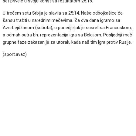
set privele u svoju korist sa rezultatom 25:18.
U trećem setu Srbija je slavila sa 25:14. Naše odbojkašice će
šansu tražiti u narednim mečevima. Za dva dana igramo sa
Azerbejdžanom (subota), u ponedjeljak je susret sa Francuskom,
a odmah sutra bh. reprezentacija igra sa Belgijom. Posljednji meč
grupne faze zakazan je za utorak, kada naš tim igra protiv Rusije.
(sport.avaz)