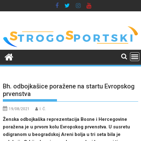
Skip
to
content
Bh. odbojkašice poražene na startu Evropskog
prvenstva
19/08/2021
I. Ć.
Ženska odbojkaška reprezentacija Bosne i Hercegovine
poražena je u prvom kolu Evropskog prvenstva. U susretu
odigranom u beogradskoj Areni bolja u tri seta bila je