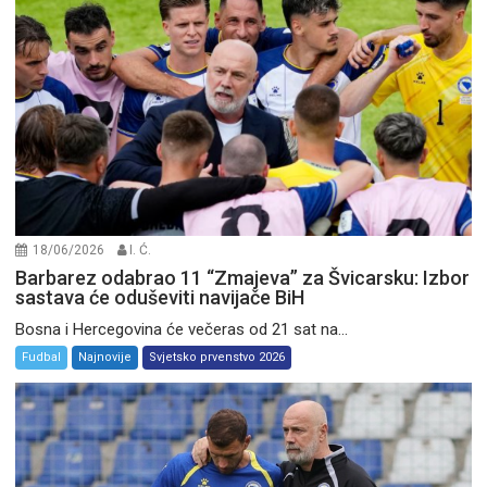
18/06/2026
I. Ć.
Barbarez odabrao 11 “Zmajeva” za Švicarsku: Izbor
sastava će oduševiti navijače BiH
Bosna i Hercegovina će večeras od 21 sat na...
Fudbal
Najnovije
Svjetsko prvenstvo 2026