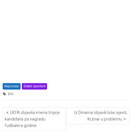
Najnovije
Ostali sportovi
BiH
Post
UEFA objavila imena trojice
Iz Dinama objavili loše vijesti,
navigation
kandidata za nagradu
Krznar u problemu
fudbalera godine