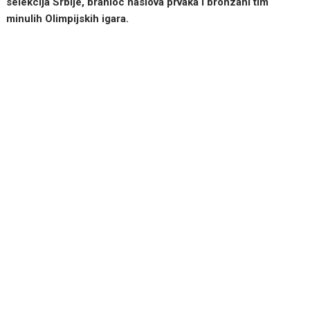
selekcija Srbije, branioc naslova prvaka i bronzani tim
minulih Olimpijskih igara.