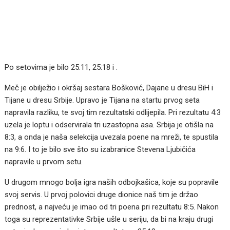
Po setovima je bilo 25:11, 25:18 i .
Meč je obilježio i okršaj sestara Bošković, Dajane u dresu BiH i
Tijane u dresu Srbije. Upravo je Tijana na startu prvog seta
napravila razliku, te svoj tim rezultatski odlijepila. Pri rezultatu 4:3
uzela je loptu i odservirala tri uzastopna asa. Srbija je otišla na
8:3, a onda je naša selekcija uvezala poene na mreži, te spustila
na 9:6. I to je bilo sve što su izabranice Stevena Ljubičića
napravile u prvom setu.
U drugom mnogo bolja igra naših odbojkašica, koje su popravile
svoj servis. U prvoj polovici druge dionice naš tim je držao
prednost, a najveću je imao od tri poena pri rezultatu 8:5. Nakon
toga su reprezentativke Srbije ušle u seriju, da bi na kraju drugi