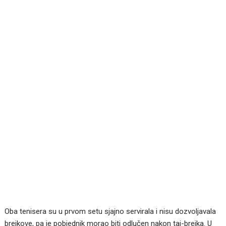
Oba tenisera su u prvom setu sjajno servirala i nisu dozvoljavala
brejkove, pa je pobjednik morao biti odlučen nakon taj-brejka. U