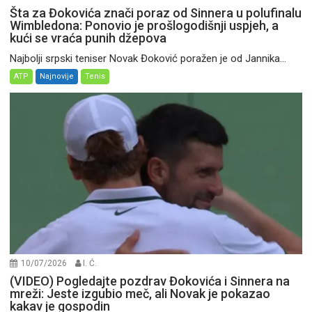
Šta za Đokovića znači poraz od Sinnera u polufinalu
Wimbledona: Ponovio je prošlogodišnji uspjeh, a
kući se vraća punih džepova
Najbolji srpski teniser Novak Đoković poražen je od Jannika...
ATP
Najnovije
Tenis
10/07/2026
I. Ć.
(VIDEO) Pogledajte pozdrav Đokovića i Sinnera na
mreži: Jeste izgubio meč, ali Novak je pokazao
kakav je gospodin