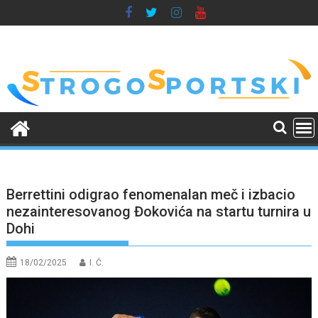
Skip
to
content
Berrettini odigrao fenomenalan meč i izbacio
nezainteresovanog Đokovića na startu turnira u
Dohi
18/02/2025
I. Ć.