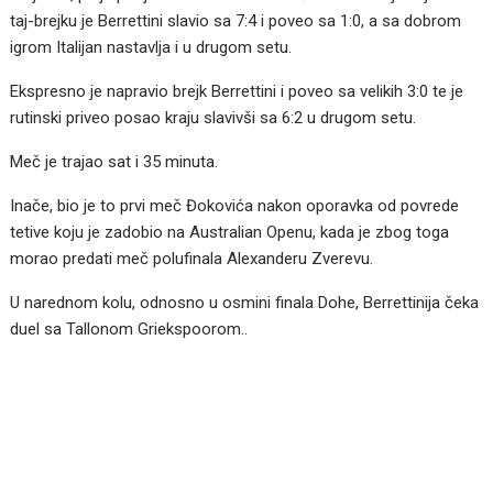
taj-brejku je Berrettini slavio sa 7:4 i poveo sa 1:0, a sa dobrom
igrom Italijan nastavlja i u drugom setu.
Ekspresno je napravio brejk Berrettini i poveo sa velikih 3:0 te je
rutinski priveo posao kraju slavivši sa 6:2 u drugom setu.
Meč je trajao sat i 35 minuta.
Inače, bio je to prvi meč Đokovića nakon oporavka od povrede
tetive koju je zadobio na Australian Openu, kada je zbog toga
morao predati meč polufinala Alexanderu Zverevu.
U narednom kolu, odnosno u osmini finala Dohe, Berrettinija čeka
duel sa Tallonom Griekspoorom..