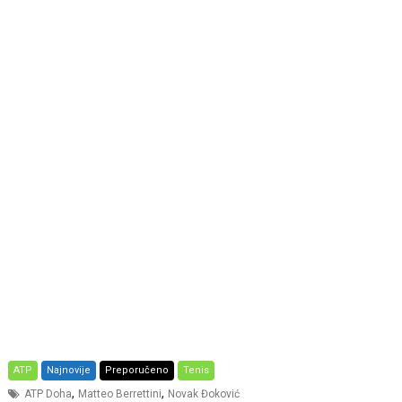
ATP
Najnovije
Preporučeno
Tenis
,
,
ATP Doha
Matteo Berrettini
Novak Đoković