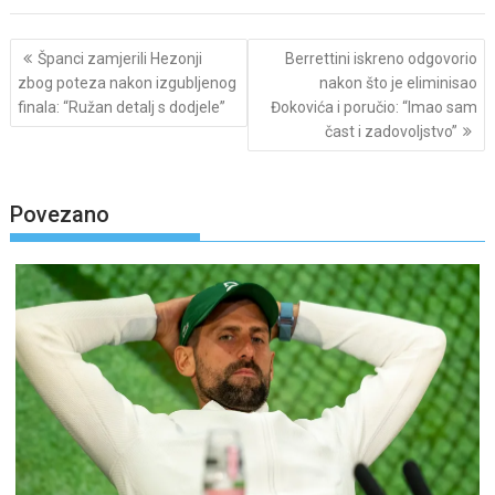
Post
Španci zamjerili Hezonji
Berrettini iskreno odgovorio
navigation
zbog poteza nakon izgubljenog
nakon što je eliminisao
finala: “Ružan detalj s dodjele”
Đokovića i poručio: “Imao sam
čast i zadovoljstvo”
Povezano