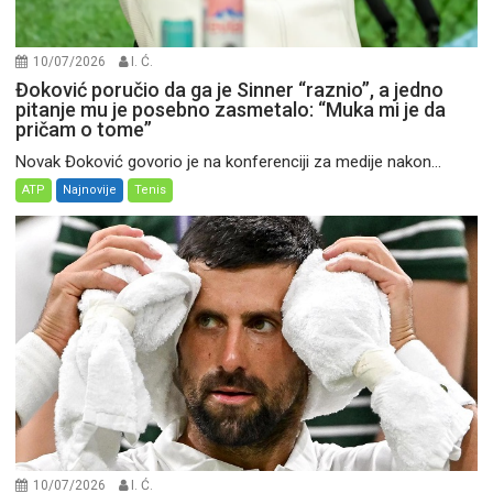
10/07/2026
I. Ć.
Đoković poručio da ga je Sinner “raznio”, a jedno
pitanje mu je posebno zasmetalo: “Muka mi je da
pričam o tome”
Novak Đoković govorio je na konferenciji za medije nakon...
ATP
Najnovije
Tenis
10/07/2026
I. Ć.