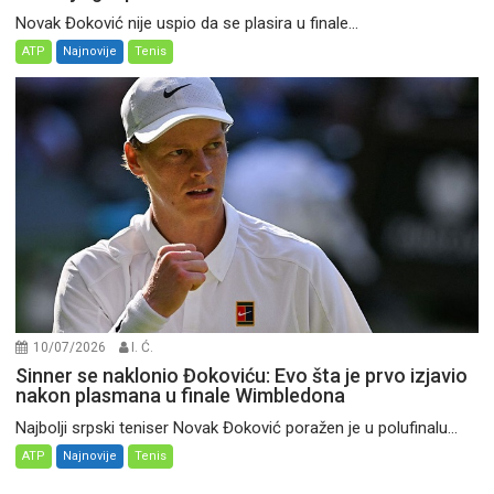
Novak Đoković nije uspio da se plasira u finale...
ATP
Najnovije
Tenis
10/07/2026
I. Ć.
Sinner se naklonio Đokoviću: Evo šta je prvo izjavio
nakon plasmana u finale Wimbledona
Najbolji srpski teniser Novak Đoković poražen je u polufinalu...
ATP
Najnovije
Tenis