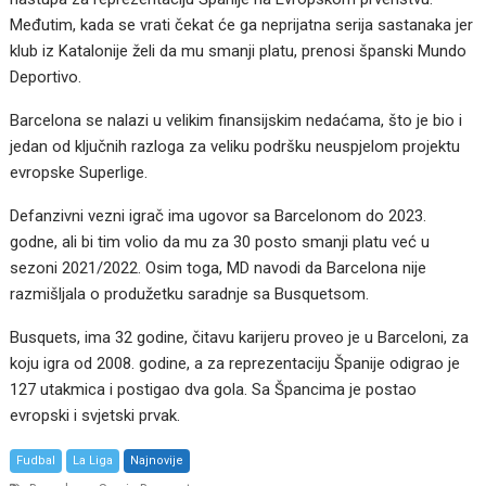
Međutim, kada se vrati čekat će ga neprijatna serija sastanaka jer
klub iz Katalonije želi da mu smanji platu, prenosi španski Mundo
Deportivo.
Barcelona se nalazi u velikim finansijskim nedaćama, što je bio i
jedan od ključnih razloga za veliku podršku neuspjelom projektu
evropske Superlige.
Defanzivni vezni igrač ima ugovor sa Barcelonom do 2023.
godne, ali bi tim volio da mu za 30 posto smanji platu već u
sezoni 2021/2022. Osim toga, MD navodi da Barcelona nije
razmišljala o produžetku saradnje sa Busquetsom.
Busquets, ima 32 godine, čitavu karijeru proveo je u Barceloni, za
koju igra od 2008. godine, a za reprezentaciju Španije odigrao je
127 utakmica i postigao dva gola. Sa Špancima je postao
evropski i svjetski prvak.
Fudbal
La Liga
Najnovije