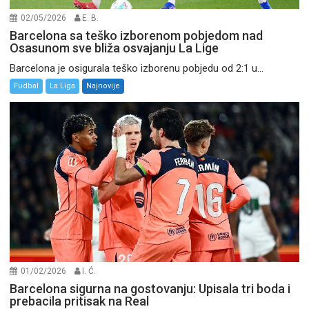
02/05/2026
E. B.
Barcelona sa teško izborenom pobjedom nad
Osasunom sve bliža osvajanju La Lige
Barcelona je osigurala teško izborenu pobjedu od 2:1 u...
Fudbal
La Liga
Najnovije
01/02/2026
I. Ć.
Barcelona sigurna na gostovanju: Upisala tri boda i
prebacila pritisak na Real