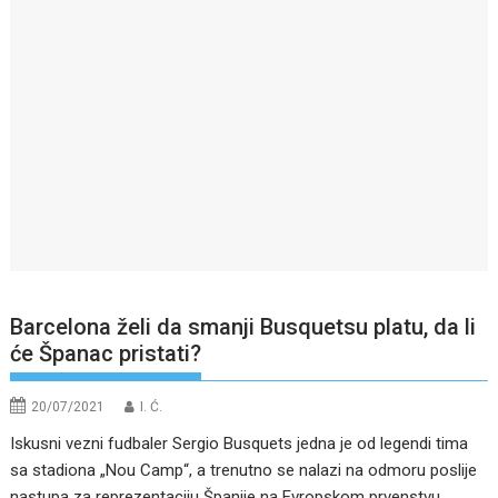
Barcelona želi da smanji Busquetsu platu, da li
će Španac pristati?
20/07/2021
I. Ć.
Iskusni vezni fudbaler Sergio Busquets jedna je od legendi tima
sa stadiona „Nou Camp“, a trenutno se nalazi na odmoru poslije
nastupa za reprezentaciju Španije na Evropskom prvenstvu.