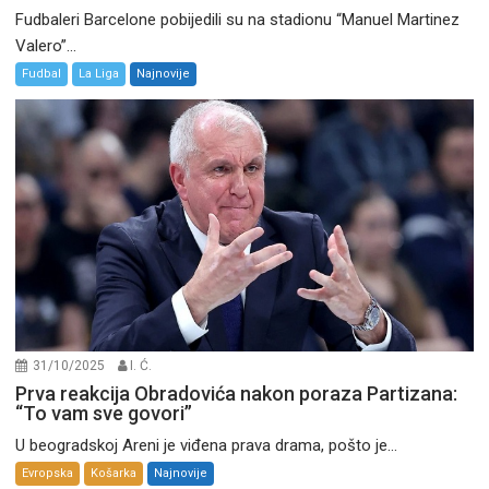
Fudbaleri Barcelone pobijedili su na stadionu “Manuel Martinez
Valero”...
Fudbal
La Liga
Najnovije
31/10/2025
I. Ć.
Prva reakcija Obradovića nakon poraza Partizana:
“To vam sve govori”
U beogradskoj Areni je viđena prava drama, pošto je...
Evropska
Košarka
Najnovije