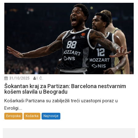
31/10/2025
I. Ć.
Šokantan kraj za Partizan: Barcelona nestvarnim
košem slavila u Beogradu
Košarkaši Partizana su zabilježili treći uzastopni poraz u
Evroligi....
Evropska
Košarka
Najnovije