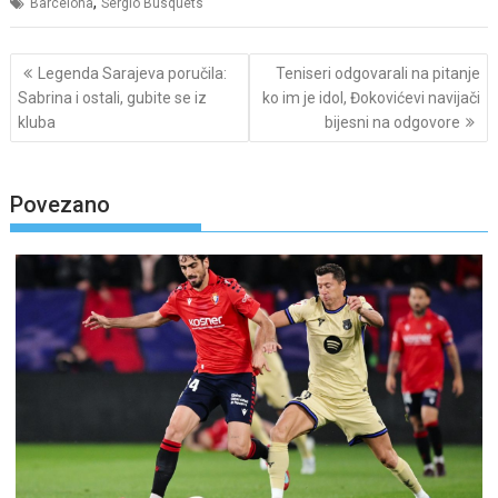
,
Barcelona
Sergio Busquets
Post
Legenda Sarajeva poručila:
Teniseri odgovarali na pitanje
navigation
Sabrina i ostali, gubite se iz
ko im je idol, Đokovićevi navijači
kluba
bijesni na odgovore
Povezano